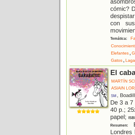
asombro
cómic? D
despista
con sus
movimien
F
Temática:
Conocimient
,
Elefantes
G
,
Gatos
Laga
El caba
MARTÍN SC
ASIAIN LOR
, Boadil
SM
De 3 a 7
40 p.; 25
papel;
ISB
E
Resumen:
Londres 