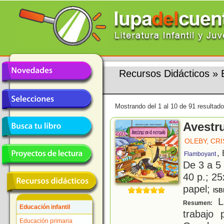
Recursos Didácticos
»
Mostrando del 1 al 10 de 91 resultado
Avestr
OLEBY, CRI
,
Flamboyant
De 3 a 5
40 p.; 25
papel;
ISB
L
Resumen:
Educación infantil
trabajo
Educación primaria