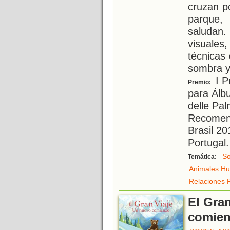
cruzan po
parque,
saludan.
visuale
técnicas 
sombra y
I P
Premio:
para Álb
delle Pal
Recomend
Brasil 20
Portugal.
So
Temática:
Animales H
Relaciones 
El Gran
comie