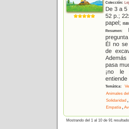
Colección:
Le
De 3 a 5
52 p.; 22
papel;
ISB
H
Resumen:
pregunta
Él no se
de exca
Además s
pasa muc
¡no le 
entiende
Ve
Temática:
Animales de
,
Solidaridad
,
Empatía
Av
Mostrando del 1 al 10 de 91 resultado