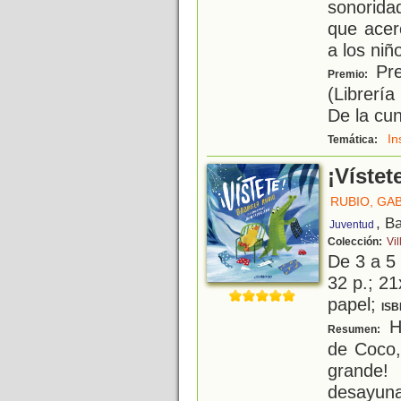
sonorid
que acer
a los niñ
Pre
Premio:
(Librería
De la cun
In
Temática:
¡Vístet
RUBIO, GA
, B
Juventud
Colección:
Vil
De 3 a 5
32 p.; 21
papel;
ISB
Ho
Resumen:
de Coco,
grande!
desayuna