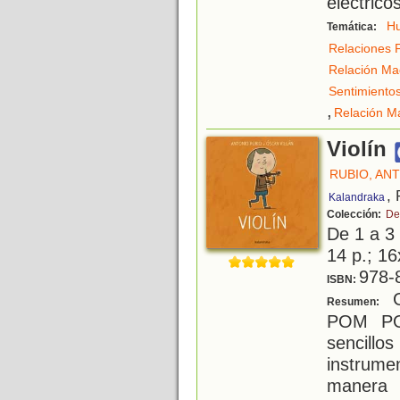
eléctricos
H
Temática:
Relaciones F
Relación Ma
Sentimiento
,
Relación M
Violín
RUBIO, AN
,
Kalandraka
Colección:
De
De 1 a 3
14 p.; 16
978-
ISBN:
G
Resumen:
POM PO
sencill
instrume
manera 