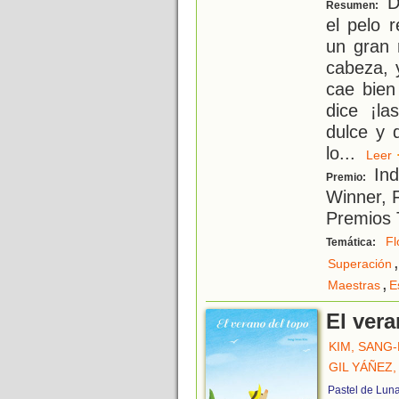
Da
Resumen:
el pelo 
un gran 
cabeza, 
cae bien
dice ¡la
dulce y 
lo
...
Lee
Ind
Premio:
Winner, F
Premios 
Fl
Temática:
,
Superación
,
Maestras
E
El vera
KIM, SANG
GIL YÁÑEZ,
Pastel de Lun