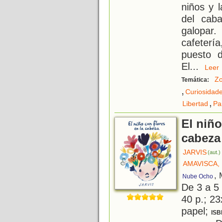
niños y 
del caba
galopar.
cafeterí
puesto d
El
...
Le
Zo
Temática:
,
Curiosidad
,
Libertad
Pa
El niño
cabeza
JARVIS
(aut.)
AMAVISCA, 
, 
Nube Ocho
De 3 a 5
40 p.; 23
papel;
ISB