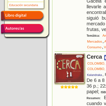
Gacela 
Educación secundaria
llevarle
encontra
siguió b
mercado
frutas, v
Am
Temática:
,
Mercados
,
Consumo
V
Cerca
COLOMBO, 
COLOMBO, 
,
Kalandraka
De 6 a 8
36 p.; 22
papel;
ISB
E
Resumen:
cuando v