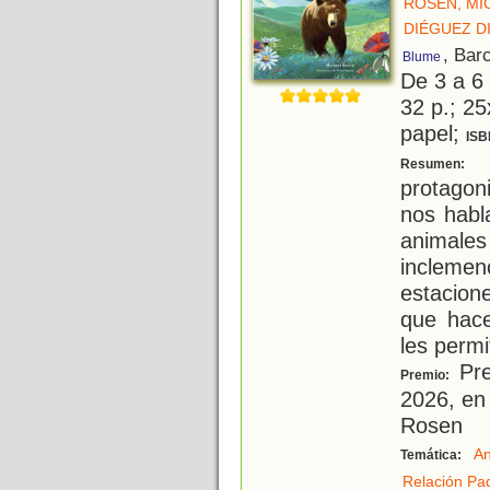
ROSEN, MI
DIÉGUEZ D
, Bar
Blume
De 3 a 6
32 p.; 25
papel;
ISB
U
Resumen:
protagon
nos habl
animale
incleme
estacion
que hace
les permi
Pre
Premio:
2026, en 
Rosen
An
Temática:
Relación Pad