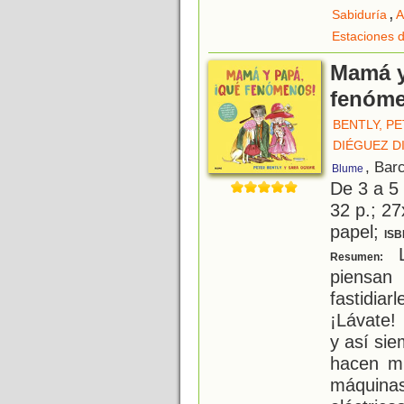
,
Sabiduría
A
Estaciones d
Mamá y
fenóme
BENTLY, P
DIÉGUEZ D
, Bar
Blume
De 3 a 5
32 p.; 27
papel;
ISB
L
Resumen:
piensan
fastidia
¡Lávate!
y así si
hacen m
máquina