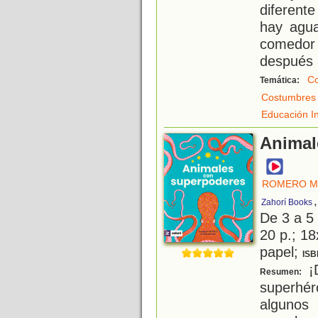
diferent
hay agua
comedor 
después 
Co
Temática:
Costumbres
Educación In
Animal
ROMERO M
Zahorí Books
De 3 a 5
20 p.; 18
papel;
ISB
¡D
Resumen:
superh
algunos 