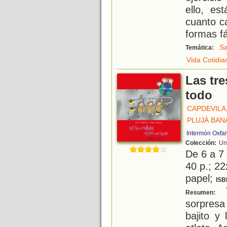
ello, e
cuanto c
formas fá
Sa
Temática:
Vida Cotidia
Las tre
todo
CAPDEVILA
PLUJÀ BAN
Intermón Oxfa
Colección:
Un
De 6 a 7
40 p.; 22
papel;
ISB
T
Resumen:
sorpresa
bajito y