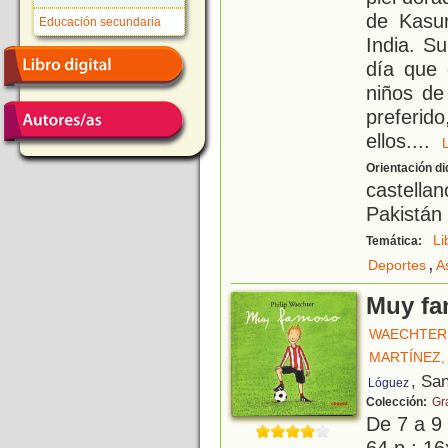
de Kasur
Educación secundaria
India. Su
día que 
niños de
preferi
ellos.
...
Orientación di
castella
Pakistán 
Li
Temática:
,
Deportes
A
Muy f
WAECHTER,
MARTÍNEZ,
, Sa
Lóguez
Colección:
Gr
De 7 a 9
64 p.; 16