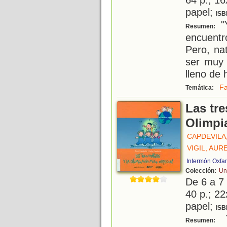
papel;
ISB
"Y
Resumen:
encuentr
Pero, na
ser muy 
lleno de 
Fa
Temática:
Las tre
Olimpi
CAPDEVILA
VIGIL, AUR
Intermón Oxfa
Colección:
Un
De 6 a 7
40 p.; 22
papel;
ISB
T
Resumen: