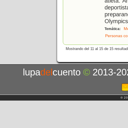
atleta. 
deport
prepara
Olympics
Me
Temática:
Personas co
Mostrando del 11 al 15 de 15 resultad
lupa
del
cuento
©
2013-20
© 20