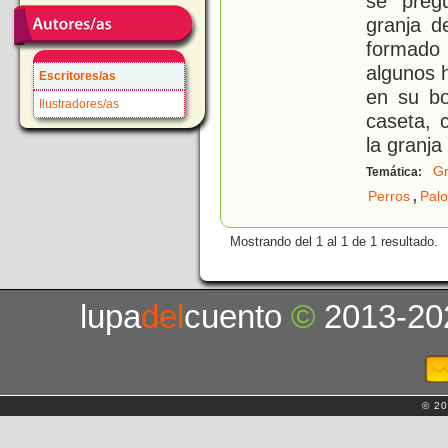
se preg
granja d
formado 
algunos 
Escritores/as
en su bo
Ilustradores/as
caseta, 
la granja
Gr
Temática:
,
Perros
Pal
Mostrando del 1 al 1 de 1 resultado.
lupa
del
cuento
©
2013-20
© 20