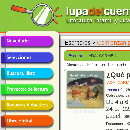
Escritores
»
Comienzan p
Escritor:
ADA, CARMEN
Mostrando del 1 al 1 de 1 resultado.
¿Qué p
ADA, CARM
, S
Babidi-Bú
Colección:
La 
De 4 a 6
24 p.; 22
papel;
ISB
«
Resumen: