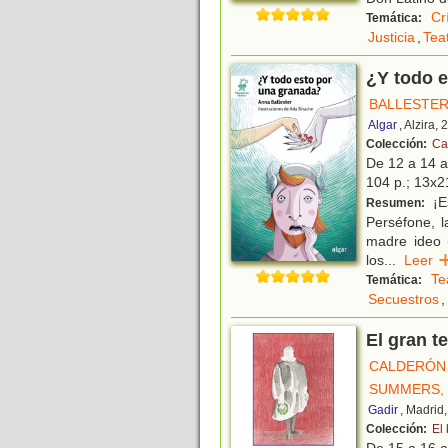
Cr
Temática:
Justicia
,
Tea
¿Y todo 
BALLESTER
Algar
, Alzira,
Colección:
Cal
De 12 a 14 
104 p.; 13x21
¡Es
Resumen:
Perséfone, l
madre ideo u
los
...
Lee
Te
Temática:
Secuestros
,
El gran t
CALDERÓN 
SUMMERS,
Gadir
, Madrid
Colección:
El
De 15 a 16 