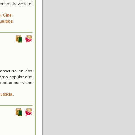
oche atraviesa el
s
,
Cine
,
uerdos
,
transcurre en dos
arrio popular que
teradas sus vidas
usticia
,