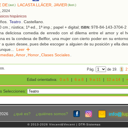
E DE
LACASTA LLÁCER, JAVIER
(aut.)
(ilust.)
d, 2024
ásicos hispánicos
años.
Teatro
. Castellano.
 cm.; rústica; 1ª ed., 1ª imp.; papel + digital;
978-84-143-3704-2
ISBN:
a deliciosa comedia de enredo con el dilema entre el amor y el 
iana es la condesa de Belflor, una mujer con cierto poder en su entorn
r a quien desee, pues debe escoger a alguien de su posición y ella de
Aunque
...
Leer
medias
,
Amor
,
Honor
,
Clases Sociales
.
dos.
Pág.
de 19.
1
2
Edad orientativa:
0 a 5
|
6 a 8
|
9 a 11
|
12 a 14
|
+
s Selecciones:
2026
¿qué es?
¿quiénes somos?
© 2013-2026 Vincent&Vincent | DTR-Sistemas