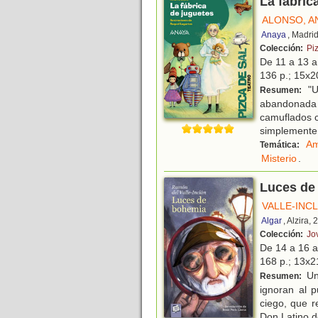
La fábric
ALONSO, A
Anaya
, Madri
Colección:
Pi
De 11 a 13 
136 p.; 15x20
"U
Resumen:
abandonada c
camuflados c
simplemente
Am
Temática:
Misterio
.
Luces de
VALLE-INC
Algar
, Alzira,
Colección:
Jo
De 14 a 16 
168 p.; 13x21
Un 
Resumen:
ignoran al 
ciego, que r
Don Latino 