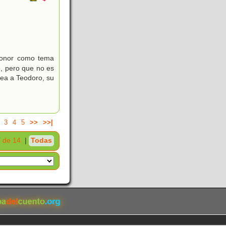
honor como tema
o, pero que no es
sea a Teodoro, su
3
4
5
>>
>>|
 de 14
|
Todas