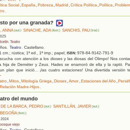
ítica Social
,
España
,
Pobreza
,
Madrid
,
Crítica Política
,
Política
,
Problem
tro
.
esto por una granada?
, ANNA
SINACHE, ADA
SANCHIS, PAU
(aut.)
(ilust.)
(trad.)
 2025
cetín. Teatro
años.
Teatro
. Castellano.
 cm.; rústica; 1ª ed., 1ª imp.; papel;
978-84-9142-791-9
ISBN:
cucha con atención a los dioses y las diosas del Olimpo! Nos contar
a hija de Deméter y Zeus. Hades se enamoró de ella y la raptó. Par
n plan que inició... ¡las cuatro estaciones! Una divertida versión 
r
atro
,
Mitos
,
Mitología Griega
,
Dioses
,
Amor
,
Estaciones del Año
,
Persé
Relación Madre-Hijos
.
eatro del mundo
DE LA BARCA, PEDRO
SANTILLÁN, JAVIER
(aut.)
(aut.)
 BEGOÑA
(ilust.)
, 2024
 bosque viejo
años.
Teatro
. Castellano.