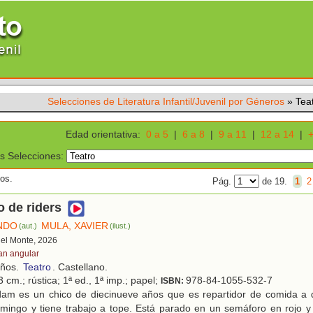
Selecciones de Literatura Infantil/Juvenil por Géneros
»
Tea
Edad orientativa:
0 a 5
|
6 a 8
|
9 a 11
|
12 a 14
|
+
s Selecciones:
dos.
Pág.
de 19.
1
2
o de riders
NDO
MULA, XAVIER
(aut.)
(ilust.)
 del Monte, 2026
an angular
años.
Teatro
. Castellano.
 cm.; rústica; 1ª ed., 1ª imp.; papel;
978-84-1055-532-7
ISBN:
am es un chico de diecinueve años que es repartidor de comida a d
mingo y tiene trabajo a tope. Está parado en un semáforo en rojo y