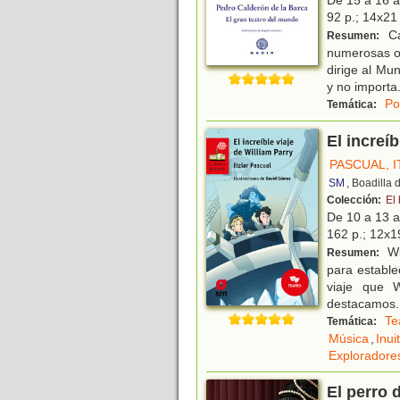
92 p.; 14x21 
Ca
Resumen:
numerosas ob
dirige al Mu
y no importa
Po
Temática:
El increíb
PASCUAL, I
SM
, Boadilla
Colección:
El
De 10 a 13 
162 p.; 12x19
Wil
Resumen:
para estable
viaje que W
destacamos
.
Te
Temática:
Música
,
Inuit
Exploradore
El perro 