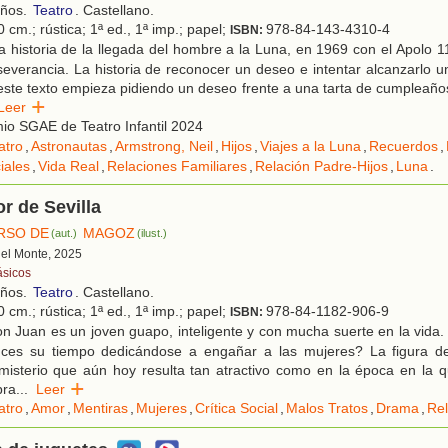
años.
Teatro
. Castellano.
 cm.; rústica; 1ª ed., 1ª imp.; papel;
978-84-143-4310-4
ISBN:
 historia de la llegada del hombre a la Luna, en 1969 con el Apolo 11
severancia. La historia de reconocer un deseo e intentar alcanzarlo un
este texto empieza pidiendo un deseo frente a una tarta de cumpleañ
Leer
o SGAE de Teatro Infantil 2024
atro
,
Astronautas
,
Armstrong, Neil
,
Hijos
,
Viajes a la Luna
,
Recuerdos
,
iales
,
Vida Real
,
Relaciones Familiares
,
Relación Padre-Hijos
,
Luna
.
or de Sevilla
IRSO DE
MAGOZ
(aut.)
(ilust.)
 del Monte, 2025
ásicos
años.
Teatro
. Castellano.
 cm.; rústica; 1ª ed., 1ª imp.; papel;
978-84-1182-906-9
ISBN:
 Juan es un joven guapo, inteligente y con mucha suerte en la vida.
nces su tiempo dedicándose a engañar a las mujeres? La figura d
misterio que aún hoy resulta tan atractivo como en la época en la q
bra
...
Leer
atro
,
Amor
,
Mentiras
,
Mujeres
,
Crítica Social
,
Malos Tratos
,
Drama
,
Rel