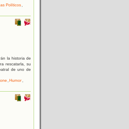
as Políticos
,
án la historia de
a rescatarla, su
teatral de uno de
fone
,
Humor
,