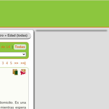
tro
»
Edad (todas)
 de 14
|
Todas
3
4
5
>>
>>|
omicilio. Es una
 mientras espera