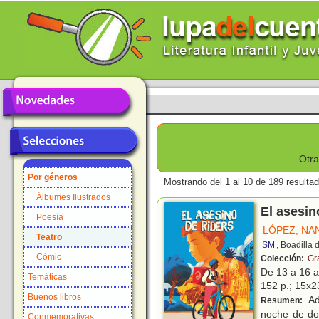
Otra
Por géneros
Mostrando del 1 al 10 de 189 resulta
Álbumes Ilustrados
El asesin
Poesía
LÓPEZ, NA
Teatro
SM
, Boadilla
Cómic
Colección:
Gr
De 13 a 16 
Temáticas
152 p.; 15x23
Buenos libros
Ad
Resumen:
noche de do
Conmemorativas