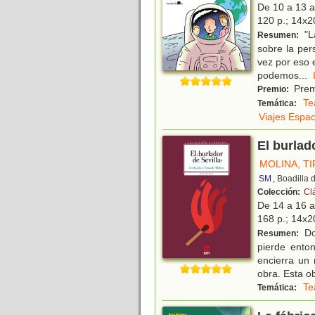
De 10 a 13 
120 p.; 14x20
"La
Resumen:
sobre la per
vez por eso 
podemos
...
Premi
Premio:
Te
Temática:
Viajes Espac
El burlad
MOLINA, T
SM
, Boadilla
Colección:
Cl
De 14 a 16 
168 p.; 14x20
Don
Resumen:
pierde ento
encierra un 
obra. Esta o
Te
Temática: