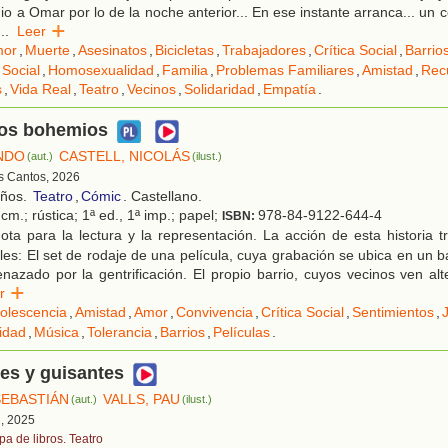
o a Omar por lo de la noche anterior... En ese instante arranca... un c
...
Leer
or
,
Muerte
,
Asesinatos
,
Bicicletas
,
Trabajadores
,
Crítica Social
,
Barrio
Social
,
Homosexualidad
,
Familia
,
Problemas Familiares
,
Amistad
,
Rec
s
,
Vida Real
,
Teatro
,
Vecinos
,
Solidaridad
,
Empatía
.
os bohemios
NDO
CASTELL, NICOLÁS
(aut.)
(ilust.)
es Cantos, 2026
años.
Teatro
,
Cómic
. Castellano.
cm.; rústica; 1ª ed., 1ª imp.; papel;
978-84-9122-644-4
ISBN:
ta para la lectura y la representación. La acción de esta historia 
les: El set de rodaje de una película, cuya grabación se ubica en un b
nazado por la gentrificación. El propio barrio, cuyos vecinos ven al
eer
olescencia
,
Amistad
,
Amor
,
Convivencia
,
Crítica Social
,
Sentimientos
,
J
idad
,
Música
,
Tolerancia
,
Barrios
,
Películas
.
es y guisantes
EBASTIÁN
VALLS, PAU
(aut.)
(ilust.)
d, 2025
pa de libros. Teatro