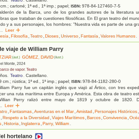
cm.; cartoné; 1ª ed., 1ª imp.; papel;
978-84-127460-7-5
ISBN:
lderón de la Barca, uno de los grandes autores de la literatura uni
ras que trataban de cuestiones filosóficas. En El gran teatro del mun
ndo y a sus personajes, los hombres: "Nuestra vida es parte de una gr
...
Leer
esía
,
Filosofía
,
Teatro
,
Dioses
,
Universo
,
Fantasía
,
Valores Humanos
.
le viaje de William Parry
TZIAR
GÓMEZ, DAVID
(aut.)
(ilust.)
 del Monte, 2024
 barco de vapor. Teatro
años.
Teatro
. Castellano.
 cm.; rústica; 1ª ed., 1ª imp.; papel;
978-84-1182-280-0
ISBN:
liam Parry fue un capitán inglés que viajó al Ártico, con tres expedi
cer una ruta marítima entre Europa y América. Esta obra de teatro est
illian Perry ralizó entre mayo de 1819 y octubre de 1820. De
..
Leer
atro
,
Fantasmas
,
Aventuras en el Mar
,
Amistad
,
Personajes Históricos
,
,
Respeto a la Diversidad
,
Viajes Marítimos
,
Barcos
,
Convivencia
,
Océa
s
,
Historia
,
Inglaterra
,
Parry, William
.
del hortelano