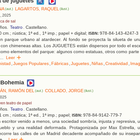
a de juguetes
NA
LAGARTOS, RAQUEL
(aut.)
(ilust.)
d, 2025
zca de sal
años.
Teatro
. Castellano.
 cm.; rústica; 1ª ed., 1ª imp.; papel + digital;
978-84-143-4247-3
ISBN:
n parque urbano al atardecer. Al fondo se proyecta la silueta de un
on chimeneas altas. Los JUGUETES están dispersos por todo el escen
omo elementos del parque: algunos como estatuas, otros como parte 
...
Leer
istad
,
Juegos Populares
,
Fábricas
,
Juguetes
,
Niñas
,
Creatividad
,
Imag
 Bohemia
LÁN, RAMÓN DEL
COLLADO, JORGE
(aut.)
(ilust.)
 2025
ven teatro de papel
años.
Teatro
. Castellano.
 cm.; rústica; 1ª ed., 1ª imp.; papel;
978-84-9142-779-7
ISBN:
escritor venido a menos, una sociedad sombría, injusta y represiva, u
pueblo y una realidad deformada. Protagonizada por Max Estrella, 
ecorre las calles de un Madrid decadente acompañado de su insepara
de
...
Leer