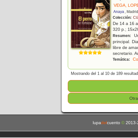
VEGA, LOP
Anaya
, Madri
Colección:
Cl
De 14 a 16 
320 p.; 15x20
Un
Resumen:
principal. D
libre de ama
secretario. 
Co
Temática:
Mostrando del 1 al 10 de 189 resulta
Otra
lupa
del
cuento
©
2013-