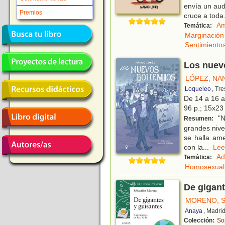
envía un audi
Premios
cruce a toda
Am
Temática:
Marginación 
Sentimiento
Los nuev
LÓPEZ, NA
Loqueleo
, Tr
De 14 a 16 
96 p.; 15x23 
"No
Resumen:
grandes nive
se halla ame
con la
...
L
Ad
Temática:
Homosexual
De gigant
MORENO, S
Anaya
, Madri
Colección:
So