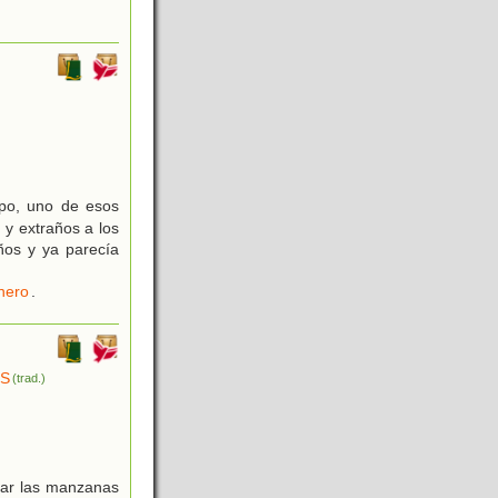
mpo, uno de esos
 y extraños a los
ños y ya parecía
nero
.
OS
(trad.)
bar las manzanas