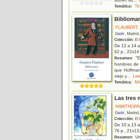
Ti
Temática:
Biblioma
FLAUBERT,
Gadir
, Madrid
Colección:
El
De 12 a 14 
62 p.; 22x14 
"E
Resumen:
hombres de f
que Hoffman
viejo y
...
L
Mi
Temática:
Las tres
HAWTHORNE
Gadir
, Madrid
Colección:
El
De 10 a 13 
76 p.; 21x13,
Un
Resumen: