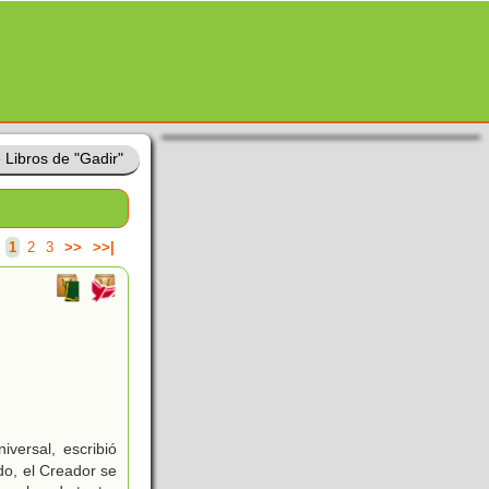
»
Libros de "Gadir"
.
1
2
3
>>
>>|
versal, escribió
do, el Creador se