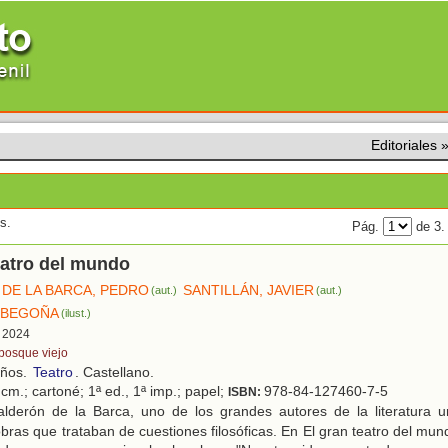
Editoriales
s.
Pág.
de 3
eatro del mundo
DE LA BARCA, PEDRO
SANTILLÁN, JAVIER
(aut.)
(aut.)
 BEGOÑA
(ilust.)
, 2024
 bosque viejo
años.
Teatro
. Castellano.
cm.; cartoné; 1ª ed., 1ª imp.; papel;
978-84-127460-7-5
ISBN:
lderón de la Barca, uno de los grandes autores de la literatura uni
ras que trataban de cuestiones filosóficas. En El gran teatro del mun