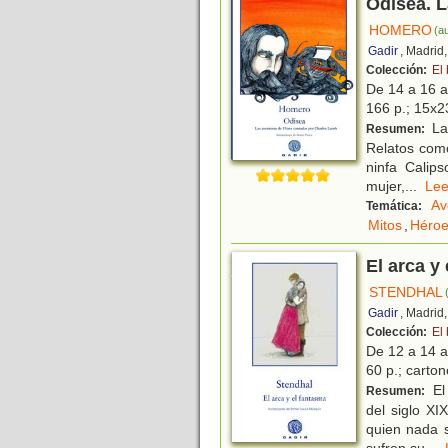
Odisea. L
HOMERO
(au
Gadir
, Madrid
Colección:
El
De 14 a 16 
166 p.; 15x23
La 
Resumen:
Relatos como
ninfa Calip
mujer,
...
L
Av
Temática:
Mitos
,
Héro
El arca y
STENDHAL
Gadir
, Madrid
Colección:
El
De 12 a 14 
60 p.; carton
El 
Resumen:
del siglo XI
quien nada s
sufren su
...