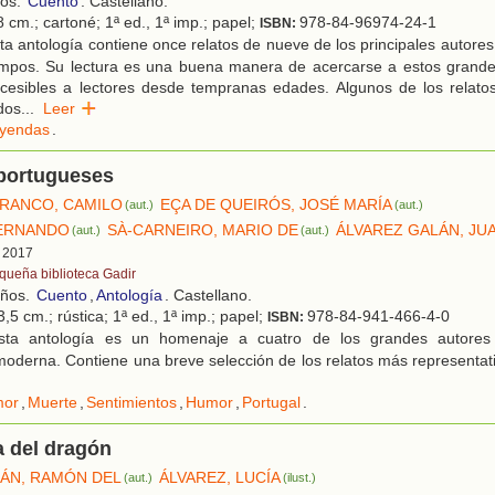
ños.
Cuento
. Castellano.
 cm.; cartoné; 1ª ed., 1ª imp.; papel;
978-84-96974-24-1
ISBN:
a antología contiene once relatos de nueve de los principales autore
empos. Su lectura es una buena manera de acercarse a estos grandes 
ccesibles a lectores desde tempranas edades. Algunos de los relatos
dos
...
Leer
yendas
.
portugueses
RANCO, CAMILO
EÇA DE QUEIRÓS, JOSÉ MARÍA
(aut.)
(aut.)
FERNANDO
SÀ-CARNEIRO, MARIO DE
ÁLVAREZ GALÁN, JU
(aut.)
(aut.)
, 2017
queña biblioteca Gadir
años.
Cuento
,
Antología
. Castellano.
,5 cm.; rústica; 1ª ed., 1ª imp.; papel;
978-84-941-466-4-0
ISBN:
ta antología es un homenaje a cuatro de los grandes autores d
oderna. Contiene una breve selección de los relatos más representat
or
,
Muerte
,
Sentimientos
,
Humor
,
Portugal
.
a del dragón
LÁN, RAMÓN DEL
ÁLVAREZ, LUCÍA
(aut.)
(ilust.)