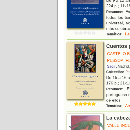
De 9 a 12 a
224 p.; 11x18
Est
Resumen:
todos los ti
universal, a
más celebra
Le
Temática:
Cuentos 
CASTELO B
PESSOA, 
Gadir
, Madrid
Colección:
Pe
De 15 a 16 
176 p.; 21x13
Es
Resumen:
portuguesa m
de ellos.
Am
Temática:
La cabez
VALLE-INC