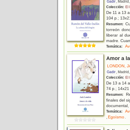
Gadir
, Madrid
Colección:
El
De 11 a 13 
104 p.; 13x21
Cua
Resumen:
torreón don
liberar al d
madre. Cuan
Av
Temática:
Amor a la
LONDON, J
Gadir
, Madrid
Colección:
El
De 13 a 14 
74 p.; 14x21 
Rel
Resumen:
finales del s
documental, c
Av
Temática:
,
Egoísmo
.