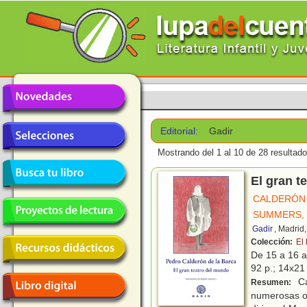
Editorial:
Gadir
Mostrando del 1 al 10 de 28 resultado
El gran t
CALDERÓN 
SUMMERS,
Gadir
, Madrid
Colección:
El
De 15 a 16 
92 p.; 14x21 
Ca
Resumen:
numerosas ob