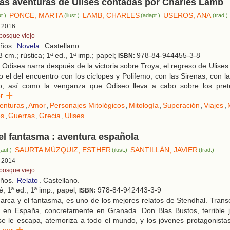
as aventuras de Ulises contadas por Charles Lamb
PONCE, MARTA
LAMB, CHARLES
USEROS, ANA
t.)
(ilust.)
(adapt.)
(trad.)
, 2016
 bosque viejo
años.
Novela
. Castellano.
 cm.; rústica; 1ª ed., 1ª imp.; papel;
978-84-944455-3-8
ISBN:
Odisea narra después de la victoria sobre Troya, el regreso de Ulises a
 el del encuentro con los cíclopes y Polifemo, con las Sirenas, con l
so, así como la venganza que Odiseo lleva a cabo sobre los pret
eer
enturas
,
Amor
,
Personajes Mitológicos
,
Mitología
,
Superación
,
Viajes
,
es
,
Guerras
,
Grecia
,
Ulises
.
 el fantasma : aventura española
SAURTA MÚZQUIZ, ESTHER
SANTILLÁN, JAVIER
(aut.)
(ilust.)
(trad.)
, 2014
 bosque viejo
años.
Relato
. Castellano.
é; 1ª ed., 1ª imp.; papel;
978-84-942443-3-9
ISBN:
arca y el fantasma, es uno de los mejores relatos de Stendhal. Transc
X en España, concretamente en Granada. Don Blas Bustos, terrible je
e le escapa, atemoriza a todo el mundo, y los jóvenes protagonistas
Leer