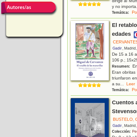
dirige al Mu
y no importa
Po
Temática:
El retabl
edades
CERVANTES
Gadir
, Madrid
De 15 a 16 
106 p.; 15x25
En
Resumen:
Eran obritas
triunfaron e
a su
...
Le
Po
Temática:
Cuentos a
Stevenson
BUSTELO, 
Gadir
, Madrid
Colección:
Pe