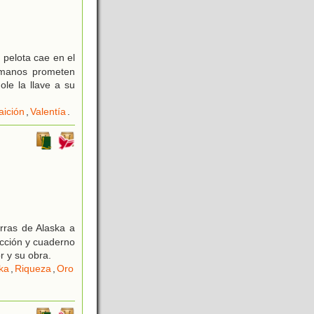
 pelota cae en el
ermanos prometen
ole la llave a su
aición
,
Valentía
.
erras de Alaska a
ducción y cuaderno
r y su obra.
ka
,
Riqueza
,
Oro