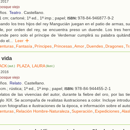
, 2017
 bosque viejo
años.
Teatro
. Castellano.
 cm; cartoné; 1ª ed., 1ª imp.; papel;
978-84-946877-9-2
ISBN:
ndo los tres hijos del rey Mangucián juegan en el patio de armas, su
de, por orden del rey, se encuentra preso un duende. Los tres h
uende pero solo el príncipe de Verdemar cumplirá su palabra quitánd
do el
...
Leer
enturas
,
Fantasía
,
Príncipes
,
Princesas
,
Amor
,
Duendes
,
Dragones
,
Tr
 vida
ACK
PLAZA, LAURA
(aut.)
(ilust.)
, 2016
 bosque viejo
años.
Relato
. Castellano.
cm.; rústica; 1ª ed., 1ª imp.; papel;
978-84-944455-2-1
ISBN:
atos de las vivencias del autor, durante la fiebre del oro, por las ti
iglo XIX. Se acompaña de realistas ilustraciones a color. Incluye intro
on fotografías e ilustraciones de la época, e información sobre el auto
enturas
,
Relación Hombre-Naturaleza
,
Superación
,
Expediciones
,
Alas