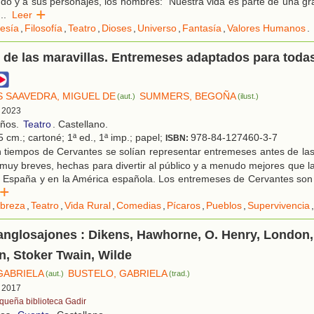
ndo y a sus personajes, los hombres: "Nuestra vida es parte de una gr
...
Leer
esía
,
Filosofía
,
Teatro
,
Dioses
,
Universo
,
Fantasía
,
Valores Humanos
.
o de las maravillas. Entremeses adaptados para todas
 SAAVEDRA, MIGUEL DE
SUMMERS, BEGOÑA
(aut.)
(ilust.)
, 2023
años.
Teatro
. Castellano.
 cm.; cartoné; 1ª ed., 1ª imp.; papel;
978-84-127460-3-7
ISBN:
 tiempos de Cervantes se solían representar entremeses antes de las
 muy breves, hechas para divertir al público y a menudo mejores que la 
n España y en la América española. Los entremeses de Cervantes son 
er
breza
,
Teatro
,
Vida Rural
,
Comedias
,
Pícaros
,
Pueblos
,
Supervivencia
,
nglosajones : Dikens, Hawhorne, O. Henry, London,
, Stoker Twain, Wilde
GABRIELA
BUSTELO, GABRIELA
(aut.)
(trad.)
, 2017
queña biblioteca Gadir