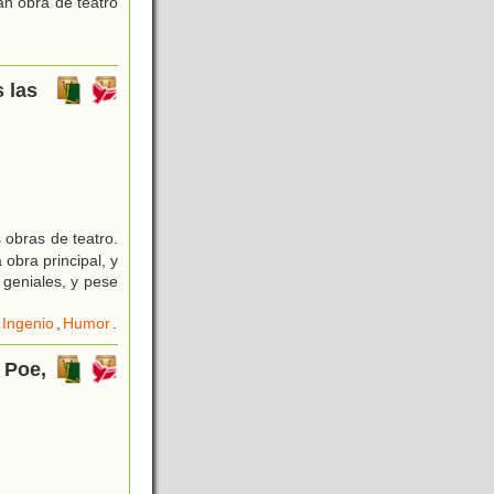
an obra de teatro
 las
 obras de teatro.
obra principal, y
geniales, y pese
Ingenio
,
Humor
.
 Poe,