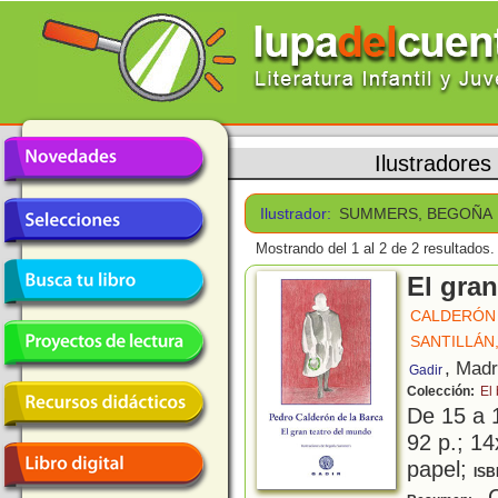
Ilustradores
Ilustrador:
SUMMERS, BEGOÑA
Mostrando del 1 al 2 de 2 resultados.
El gra
CALDERÓN 
SANTILLÁN,
, Madr
Gadir
Colección:
El
De 15 a 
92 p.; 14
papel;
ISB
C