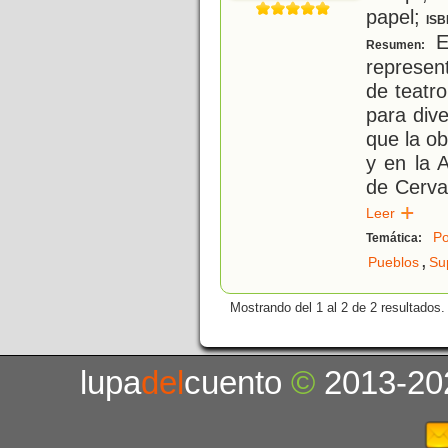
papel;
ISB
E
Resumen:
represen
de teatr
para div
que la ob
y en la 
de Cerva
Leer
P
Temática:
,
Pueblos
Su
Mostrando del 1 al 2 de 2 resultados.
lupa
del
cuento
©
2013-20