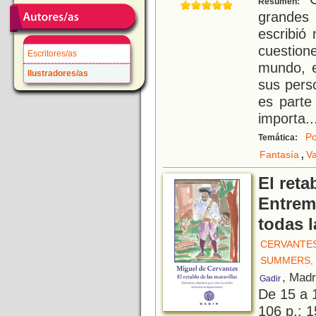
Resumen:
grandes 
escribió
cuestione
Escritores/as
mundo, e
Ilustradores/as
sus pers
es parte
importa
..
Po
Temática:
,
Fantasía
V
El reta
Entrem
todas 
CERVANTES
SUMMERS,
, Madr
Gadir
De 15 a 
106 p.; 1