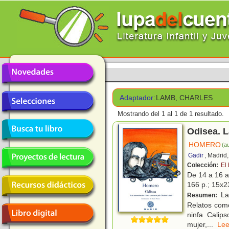
Adaptador:
LAMB, CHARLES
Mostrando del 1 al 1 de 1 resultado.
Odisea. L
HOMERO
(au
Gadir
, Madrid
Colección:
El
De 14 a 16 
166 p.; 15x23
La 
Resumen:
Relatos como
ninfa Calip
mujer,
...
L