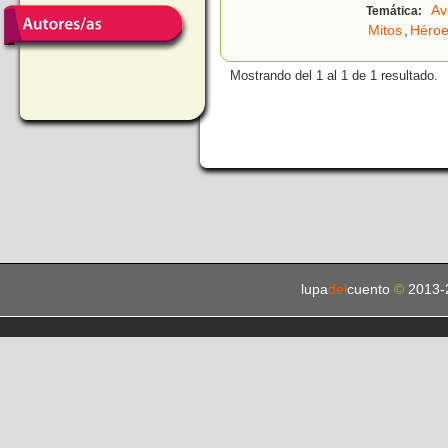
Av
Temática:
Mitos
,
Héro
Mostrando del 1 al 1 de 1 resultado.
lupa
del
cuento
©
2013-