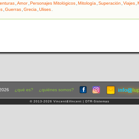
enturas
,
Amor
,
Personajes Mitológicos
,
Mitología
,
Superación
,
Viajes
,
es
,
Guerras
,
Grecia
,
Ulises
.
2026
¿qué es?
¿quiénes somos?
© 2013-2026 Vincent&Vincent | DTR-Sistemas