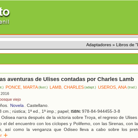
Adaptadores
»
Libros de
as aventuras de Ulises contadas por Charles Lamb
PONCE, MARTA
LAMB, CHARLES
USEROS, ANA
t.)
(ilust.)
(adapt.)
(trad.)
, 2016
 bosque viejo
años.
Novela
. Castellano.
 cm.; rústica; 1ª ed., 1ª imp.; papel;
978-84-944455-3-8
ISBN:
Odisea narra después de la victoria sobre Troya, el regreso de Ulises a
 el del encuentro con los cíclopes y Polifemo, con las Sirenas, con l
so, así como la venganza que Odiseo lleva a cabo sobre los pret
eer