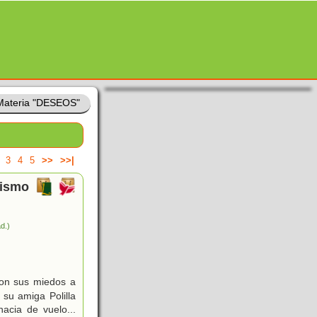
Materia "DESEOS"
3
4
5
>>
>>|
mismo
ad.)
con sus miedos a
su amiga Polilla
acia de vuelo...