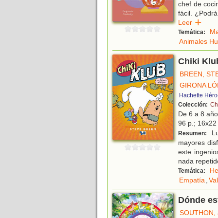
chef de coci
fácil. ¿Podr
Leer
Ma
Temática:
Animales H
Chiki Klu
BREEN, ST
GIRONA LÓ
Hachette Héro
Colección:
Ch
De 6 a 8 añ
96 p.; 16x22 
Lu
Resumen:
mayores disf
este ingenio
nada repeti
He
Temática:
Empatía
,
Va
Dónde est
SOUTHON, 