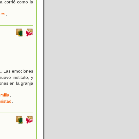
a corrió como la
ues
,
ia. Las emociones
uevo instituto, y
ones en la granja
milia
,
mistad
,