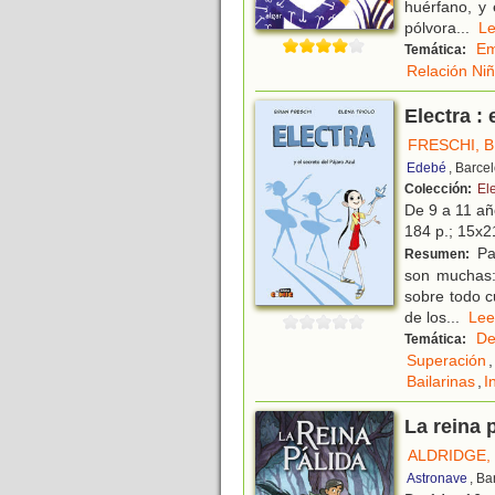
huérfano, y 
pólvora
...
L
Em
Temática:
Relación Ni
Electra : 
FRESCHI, 
Edebé
, Barce
Colección:
El
De 9 a 11 a
184 p.; 15x21
Par
Resumen:
son muchas: 
sobre todo c
de los
...
L
De
Temática:
Superación
,
Bailarinas
,
I
La reina 
ALDRIDGE,
Astronave
, Ba