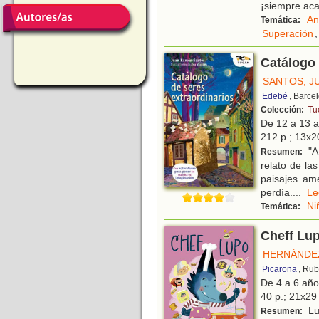
¡siempre ac
An
Temática:
Superación
,
Catálogo 
SANTOS, J
Edebé
, Barce
Colección:
Tu
De 12 a 13 
212 p.; 13x20
"A
Resumen:
relato de la
paisajes ame
perdía.
...
L
Ni
Temática:
Cheff Lu
HERNÁNDEZ
Picarona
, Rub
De 4 a 6 añ
40 p.; 21x29 
Lup
Resumen: