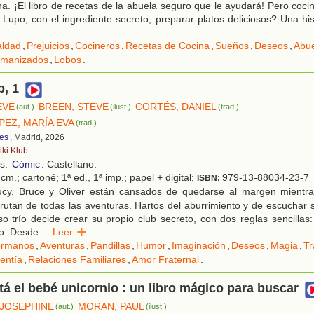
na. ¡El libro de recetas de la abuela seguro que le ayudará! Pero cocin
á Lupo, con el ingrediente secreto, preparar platos deliciosos? Una his
ldad
,
Prejuicios
,
Cocineros
,
Recetas de Cocina
,
Sueños
,
Deseos
,
Abu
umanizados
,
Lobos
.
b, 1
EVE
BREEN, STEVE
CORTÉS, DANIEL
(aut.)
(ilust.)
(trad.)
PEZ, MARÍA EVA
(trad.)
es
, Madrid, 2026
iki Klub
os.
Cómic
. Castellano.
cm.; cartoné; 1ª ed., 1ª imp.; papel + digital;
979-13-88034-23-7
ISBN:
cy, Bruce y Oliver están cansados de quedarse al margen mientr
rutan de todas las aventuras. Hartos del aburrimiento y de escuchar
so trío decide crear su propio club secreto, con dos reglas sencillas
do. Desde
...
Leer
rmanos
,
Aventuras
,
Pandillas
,
Humor
,
Imaginación
,
Deseos
,
Magia
,
Tr
lentía
,
Relaciones Familiares
,
Amor Fraternal
.
á el bebé unicornio : un libro mágico para buscar
JOSEPHINE
MORAN, PAUL
(aut.)
(ilust.)