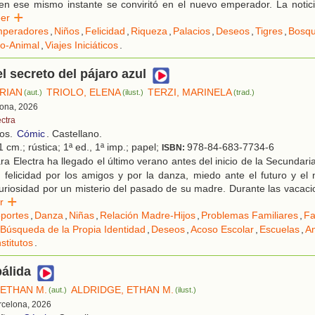
en ese mismo instante se conviritó en el nuevo emperador. La notici
eer
peradores
,
Niños
,
Felicidad
,
Riqueza
,
Palacios
,
Deseos
,
Tigres
,
Bosq
ño-Animal
,
Viajes Iniciáticos
.
el secreto del pájaro azul
BRIAN
TRIOLO, ELENA
TERZI, MARINELA
(aut.)
(ilust.)
(trad.)
lona, 2026
ectra
ños.
Cómic
. Castellano.
 cm.; rústica; 1ª ed., 1ª imp.; papel;
978-84-683-7734-6
ISBN:
a Electra ha llegado el último verano antes del inicio de la Secundar
felicidad por los amigos y por la danza, miedo ante el futuro y el n
uriosidad por un misterio del pasado de su madre. Durante las vacaci
eer
portes
,
Danza
,
Niñas
,
Relación Madre-Hijos
,
Problemas Familiares
,
Fa
Búsqueda de la Propia Identidad
,
Deseos
,
Acoso Escolar
,
Escuelas
,
A
nstitutos
.
pálida
 ETHAN M.
ALDRIDGE, ETHAN M.
(aut.)
(ilust.)
rcelona, 2026