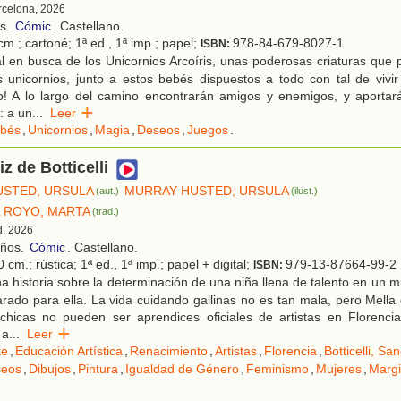
rcelona, 2026
os.
Cómic
. Castellano.
m.; cartoné; 1ª ed., 1ª imp.; papel;
978-84-679-8027-1
ISBN:
l en busca de los Unicornios Arcoíris, unas poderosas criaturas que
 unicornios, junto a estos bebés dispuestos a todo con tal de vivir
to! A lo largo del camino encontrarán amigos y enemigos, y aportar
: a un
...
Leer
bés
,
Unicornios
,
Magia
,
Deseos
,
Juegos
.
z de Botticelli
STED, URSULA
MURRAY HUSTED, URSULA
(aut.)
(ilust.)
 ROYO, MARTA
(trad.)
d, 2026
años.
Cómic
. Castellano.
 cm.; rústica; 1ª ed., 1ª imp.; papel + digital;
979-13-87664-99-2
ISBN:
 historia sobre la determinación de una niña llena de talento en un
rado para ella. La vida cuidando gallinas no es tan mala, pero Mella
chicas no pueden ser aprendices oficiales de artistas en Florencia
 a
...
Leer
te
,
Educación Artística
,
Renacimiento
,
Artistas
,
Florencia
,
Botticelli, Sa
eos
,
Dibujos
,
Pintura
,
Igualdad de Género
,
Feminismo
,
Mujeres
,
Margi