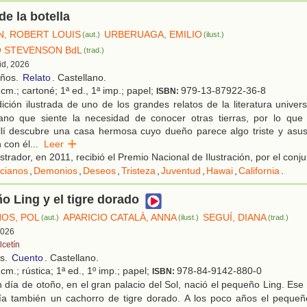
de la botella
, ROBERT LOUIS
URBERUAGA, EMILIO
(aut.)
(ilust.)
 STEVENSON BdL
(trad.)
id, 2026
años.
Relato
. Castellano.
cm.; cartoné; 1ª ed., 1ª imp.; papel;
979-13-87922-36-8
ISBN:
ción ilustrada de uno de los grandes relatos de la literatura unive
ano que siente la necesidad de conocer otras tierras, por lo que
llí descubre una casa hermosa cuyo dueño parece algo triste y asust
 con él
...
Leer
ustrador, en 2011, recibió el Premio Nacional de Ilustración, por el conj
cianos
,
Demonios
,
Deseos
,
Tristeza
,
Juventud
,
Hawai
,
California
.
o Ling y el tigre dorado
OS, POL
APARICIO CATALÀ, ANNA
SEGUÍ, DIANA
(aut.)
(ilust.)
(trad.)
 2026
lcetín
os.
Cuento
. Castellano.
cm.; rústica; 1ª ed., 1º imp.; papel;
978-84-9142-880-0
ISBN:
día de otoño, en el gran palacio del Sol, nació el pequeño Ling. Ese
ía también un cachorro de tigre dorado. A los poco años el peque