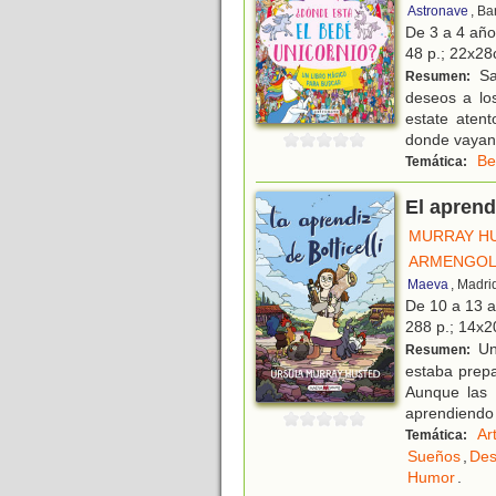
Astronave
, Ba
De 3 a 4 añ
48 p.; 22x28c
Sa
Resumen:
deseos a los
estate aten
donde vayan
Be
Temática:
El aprendi
MURRAY HU
ARMENGOL
Maeva
, Madri
De 10 a 13 
288 p.; 14x20
Una
Resumen:
estaba prepa
Aunque las 
aprendiendo
Ar
Temática:
Sueños
,
Des
Humor
.