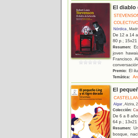
El diablo 
STEVENSON
COLECTIVO
Nórdica
, Madr
De 12 a 14 
80 p.; 15x21 
Edi
Resumen:
joven hawai
Francisco. A
conversación
El il
Premio:
An
Temática:
El pequeñ
CASTELLAN
Algar
, Alzira,
Colección:
Ca
De 6 a 8 añ
64 p.; 13x21 
Un 
Resumen:
bosque, nac