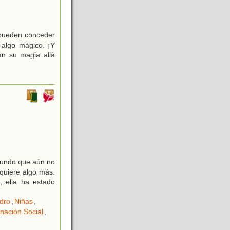
 pueden conceder
 algo mágico. ¡Y
án su magia allá
 mundo que aún no
 quiere algo más.
, ella ha estado
ndro
,
Niñas
,
nación Social
,