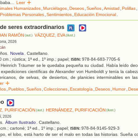
ababa
...
Leer
imales Humanizados
,
Murciélagos
,
Deseos
,
Sueños
,
Amistad
,
Polillas
,
Problemas Personales
,
Sentimientos
,
Educación Emocional
.
de seres extraordinarios
UAN RAMÓN
VÁZQUEZ, EVA
(aut.)
(ilust.)
lona, 2026
cán
años.
Novela
. Castellano.
 cm.; rústica; 1ª ed., 1º imp.; papel;
978-84-683-7705-6
ISBN:
 Heinrich Träumer se le quedaba pequeña su ciudad. Había leído dec
s expediciones científicas de Alexander von Humboldt y tenía la cabez
ricanos, de selvas, de desiertos, de planicies interminables en las
eer
ños
,
Pueblos
,
Sueños
,
Colecciones
,
Escatología
,
Deseos
,
Humor
,
Dese
po
, PURIFICACIÓN
HERNÁNDEZ, PURIFICACIÓN
(aut.)
(ilust.)
í, 2026
os.
Álbum Ilustrado
. Castellano.
cm.; cartoné; 1ª ed., 1º imp.; papel;
978-84-9145-929-3
ISBN:
o, el lobo, está harto de ser el malo en todas las historias. Sueña c