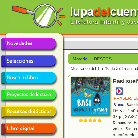
Materia:
DESEOS
Mostrando del 1 al 10 de 373 resulta
Basi sueñ
FRASER, L
Blume
, Barce
De 5 a 7 añ
32 p.; 27x27 
Ba
Resumen:
volar. Sus c
animándolo,