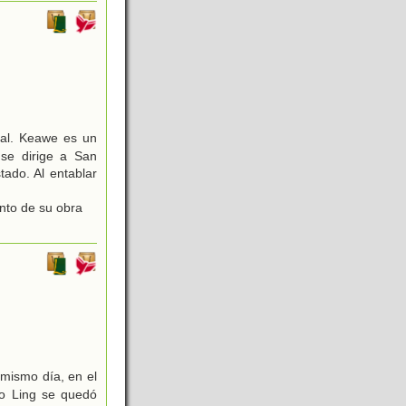
rsal. Keawe es un
 se dirige a San
ado. Al entablar
unto de su obra
 mismo día, en el
ño Ling se quedó