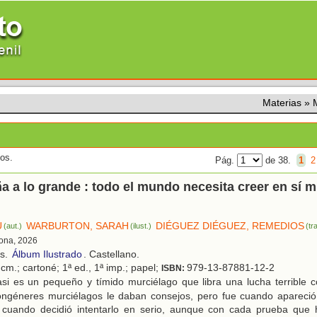
Materias
»
dos.
Pág.
de 38.
1
2
a a lo grande : todo el mundo necesita creer en sí 
U
WARBURTON, SARAH
DIÉGUEZ DIÉGUEZ, REMEDIOS
(aut.)
(ilust.)
(tr
lona, 2026
os.
Álbum Ilustrado
. Castellano.
cm.; cartoné; 1ª ed., 1ª imp.; papel;
979-13-87881-12-2
ISBN:
si es un pequeño y tímido murciélago que libra una lucha terrible 
ongéneres murciélagos le daban consejos, pero fue cuando apareció 
 cuando decidió intentarlo en serio, aunque con cada prueba que h