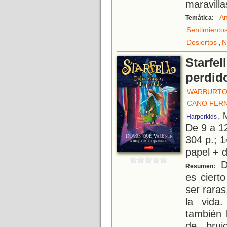
maravilla
An
Temática:
Sentimiento
,
Desiertos
N
Starfel
perdid
WARBURTO
CANO FERN
, 
Harperkids
De 9 a 1
304 p.; 1
papel + d
Da
Resumen:
es ciert
ser raras
la vida
también 
de bruj