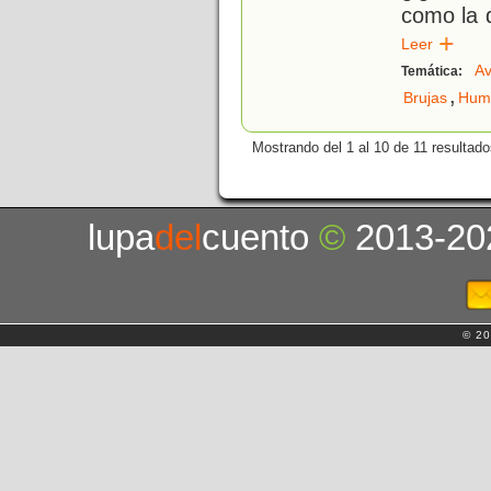
como la d
Leer
Av
Temática:
,
Brujas
Hum
Mostrando del 1 al 10 de 11 resultado
lupa
del
cuento
©
2013-20
© 20