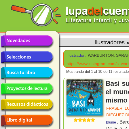
Ilustradores
Ilustrador:
WARBURTON, SARA
https://www.instagram.com/s_warb
Mostrando del 1 al 10 de 11 resultado
Basi su
el mund
mismo
FRASER, L
DIÉGUEZ D
, Bar
Blume
De 5 a 7