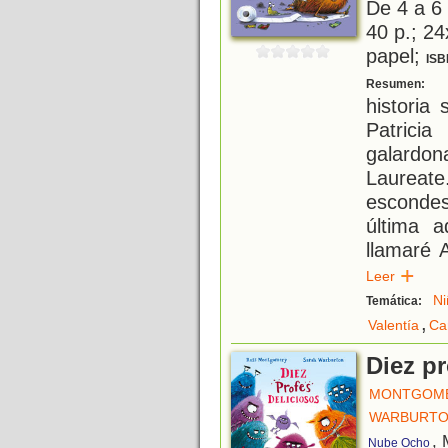
De 4 a 6
40 p.; 24
papel;
ISB
U
Resumen:
historia
Patrici
galardo
Laureat
esconde
última 
llamaré
Leer
Ni
Temática:
,
Valentía
Ca
Diez pr
MONTGOME
WARBURTO
, 
Nube Ocho