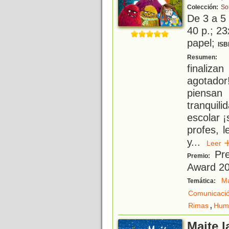
Colección:
So
De 3 a 5
40 p.; 23
papel;
ISB
D
Resumen:
finaliza
agotador
piensan
tranquili
escolar 
profes, 
y
...
Lee
Pre
Premio:
Award 2
Ma
Temática:
Comunicació
,
Rimas
Hum
Maite l