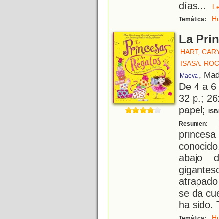
días
...
L
H
Temática:
La Prin
HART, CAR
ISASA, ROC
, Mad
Maeva
De 4 a 6
32 p.; 26
papel;
ISB
P
Resumen:
princesa
conocido
abajo 
gigantes
atrapado
se da cu
ha sido.
H
Temática: