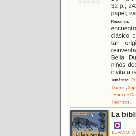
32 p.; 24
papel;
ISB
U
Resumen:
encuent
clásico 
tan ori
reinven
Bella D
niños de
invita a r
Pr
Temática:
,
Dormir
Sup
,
Hora de Do
.
Hechizos
La bib
LUPANO, W