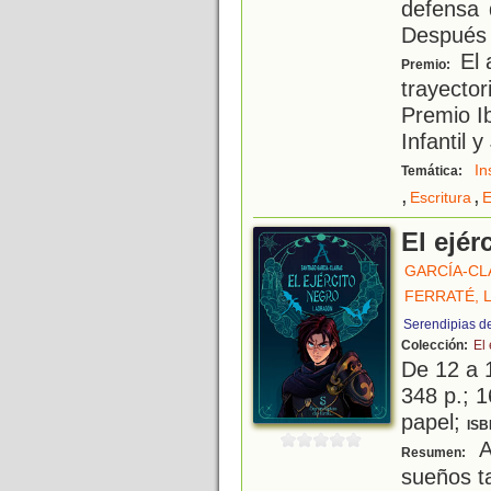
defensa d
Después 
El 
Premio:
trayector
Premio I
Infantil 
In
Temática:
,
,
Escritura
E
El ejér
GARCÍA-CL
FERRATÉ, L
Serendipias de
Colección:
El 
De 12 a 
348 p.; 1
papel;
ISB
A
Resumen:
sueños ta