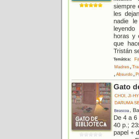
siempre 
les deja
nadie l
leyendo
horas y 
que hac
Tristán 
Fa
Temática:
,
Madres
Tra
,
,
Absurdo
P
Gato d
CHOI, JI-H
DARUMA SE
, B
Beascoa
De 4 a 6
40 p.; 23
papel + d