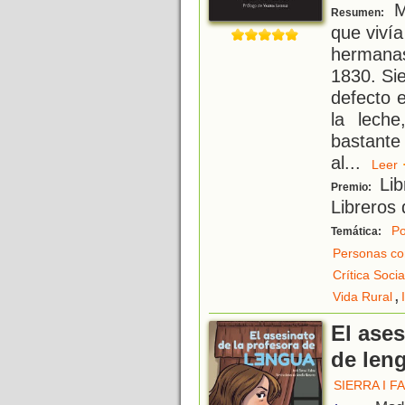
M
Resumen:
que viví
hermanas
1830. Si
defecto e
la lech
bastante
al
...
Lee
Lib
Premio:
Libreros
P
Temática:
Personas co
Crítica Socia
,
Vida Rural
El ases
de len
SIERRA I F