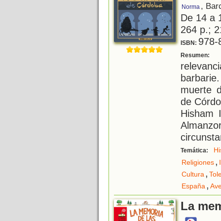
, Bar
Norma
De 14 a 
264 p.; 2
978-
ISBN:
U
Resumen:
relevan
barbarie.
muerte d
de Córdo
Hisham I
Almanz
circunsta
Hi
Temática:
,
Religiones
,
Cultura
Tol
,
España
Ave
La memo