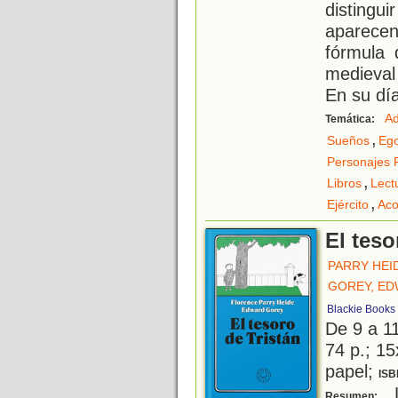
distingui
aparecen 
fórmula 
medieval
En su día
Ad
Temática:
,
Sueños
Eg
Personajes 
,
Libros
Lect
,
Ejército
Aco
El teso
PARRY HEI
GOREY, E
Blackie Books
De 9 a 1
74 p.; 15
papel;
ISB
L
Resumen: