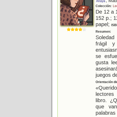
, Mad
Anaya
Colección:
Le
De 12 a 
152 p.; 1
papel;
ISB
L
Resumen:
Soledad
frágil 
entusias
se esfu
gusta le
asesinar
juegos d
Orientación di
«Querido
lectores
libro. ¿
que van
palabras