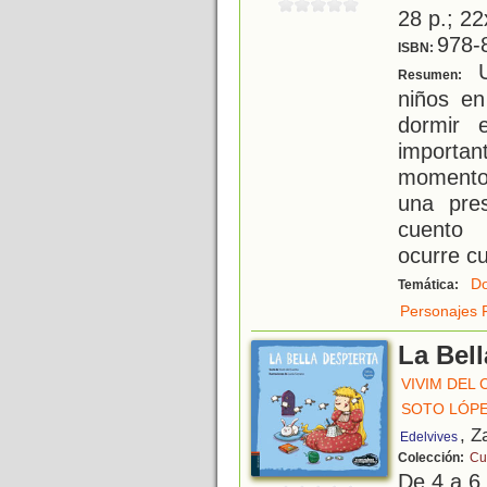
28 p.; 22
978-
ISBN:
U
Resumen:
niños en
dormir
importan
momento
una pre
cuento 
ocurre c
Do
Temática:
Personajes 
La Bell
VIVIM DEL
SOTO LÓPE
, Z
Edelvives
Colección:
Cu
De 4 a 6