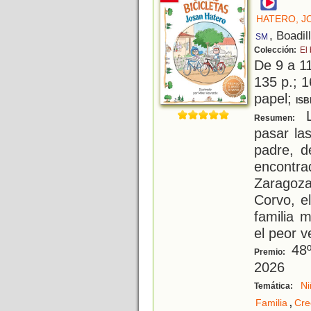
HATERO, J
, Boadil
SM
Colección:
El
De 9 a 1
135 p.; 1
papel;
ISB
L
Resumen:
pasar la
padre, 
encont
Zaragoza
Corvo, e
familia 
el peor 
48º
Premio:
2026
Ni
Temática:
,
Familia
Cre