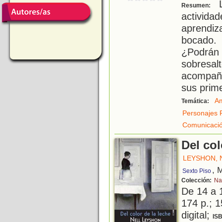
L
Resumen:
activid
aprendiz
bocado.
¿Podrán 
sobresal
acompañ
sus prim
Am
Temática:
Personajes 
Comunicació
Del col
LEYSHON, 
, 
Sexto Piso
Colección:
Na
De 14 a 
174 p.; 1
digital;
IS