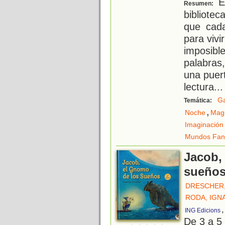
En
Resumen:
bibliote
que cada
para vivi
imposibl
palabras
una puer
lectura
...
G
Temática:
,
Noche
Mag
Imaginación
Mundos Fant
Jacob,
sueño
DRESCHER,
RODA, IGN
ING Edicions
De 3 a 5