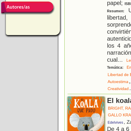
papel;
ISB
Un
Resumen:
libertad
sorpren
convirti
autentici
los 4 añ
narraci
cual
...
L
E
Temática:
Libertad de 
,
Autoestima
.
Creatividad
El koa
BRIGHT, R
GALLO KRA
, Z
Edelvives
De 4 a 6