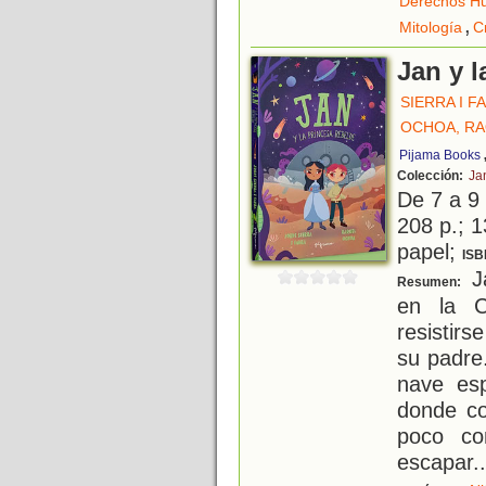
Derechos H
,
Mitología
Cr
Jan y 
SIERRA I F
OCHOA, R
Pijama Books
Colección:
Ja
De 7 a 9
208 p.; 1
papel;
ISB
Ja
Resumen:
en la C
resistirs
su padre.
nave esp
donde co
poco co
escapar.
.