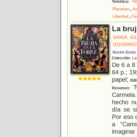
Ni
Temática:
,
Planetas
Av
,
Libertad
Fa
La bruj
SARDÀ, JÚL
IZQUIERDO
Blackie Books
Colección:
La
De 6 a 8
64 p.; 19
papel;
ISB
T
Resumen:
Carmela
hecho n
día se s
Por eso d
a "Cami
imaginar