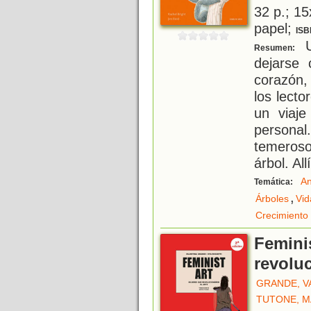
32 p.; 15
papel;
ISB
U
Resumen:
dejarse
corazón,
los lecto
un viaje
personal
temeros
árbol. Allí
An
Temática:
,
Árboles
Vid
Crecimiento
Femini
revoluc
GRANDE, V
TUTONE, M