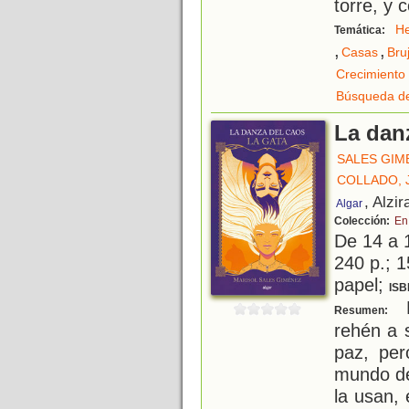
torre, y 
H
Temática:
,
,
Casas
Bru
Crecimiento
Búsqueda de
La danz
SALES GIM
COLLADO,
, Alzir
Algar
Colección:
En
De 14 a 
240 p.; 1
papel;
ISB
F
Resumen:
rehén a 
paz, per
mundo de
la usan, 