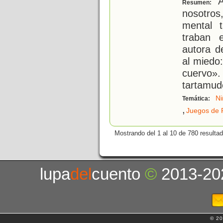
A
Resumen:
nosotro
mental 
traban 
autora d
al miedo
cuervo».
tartamud
Ni
Temática:
,
Juegos de 
Mostrando del 1 al 10 de 780 resulta
lupa
del
cuento
©
2013-20
© 20