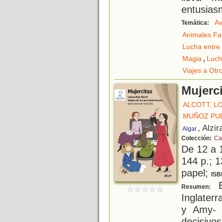
entusias
Av
Temática:
Animales Fa
Lucha entre 
,
Magia
Luch
Viajes a Ot
Mujerc
ALCOTT, L
MUÑOZ PUE
, Alzir
Algar
Colección:
Ca
De 12 a 
144 p.; 1
papel;
ISB
E
Resumen:
Inglater
y Amy- 
decisivo