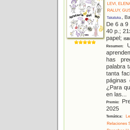
LEVI, ELEN
RALUY, GU
, B
Takatuka
De 6 a 9
40 p.; 21
papel;
ISB
U
Resumen:
aprendem
has pre
palabra t
tanta fac
páginas
¿Para qu
en las
...
Pre
Premio:
2025
Le
Temática:
Relaciones 