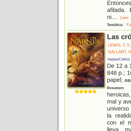
Entonces
afilada.
ni
...
Lee
Fa
Temática:
Las cr
LEWIS, C.S.
GALLART,
HarperCollins 
De 12 a 
848 p.; 1
papel;
ISB
C
Resumen:
heroicas,
mal y av
universo
la reali
con el 
lleva 