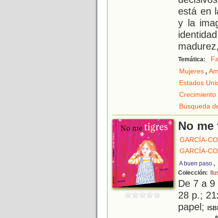
está en l
y la ima
identid
madurez
Fa
Temática:
,
Mujeres
Am
Estados Uni
Crecimiento
Búsqueda de
No me 
GARCÍA-C
GARCÍA-C
,
A buen paso
Colección:
Ilu
De 7 a 9
28 p.; 21
papel;
ISB