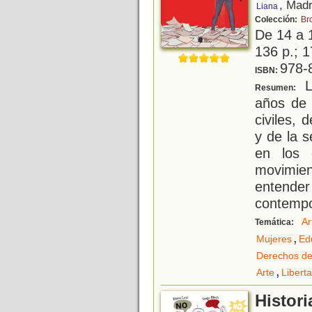
, Madr
Liana
Colección:
Br
De 14 a 
136 p.; 1
978-
ISBN:
L
Resumen:
años de 
civiles, 
y de la 
en los 
movimie
entend
contempo
Ar
Temática:
,
Mujeres
Edu
Derechos de
,
Arte
Libert
Histori