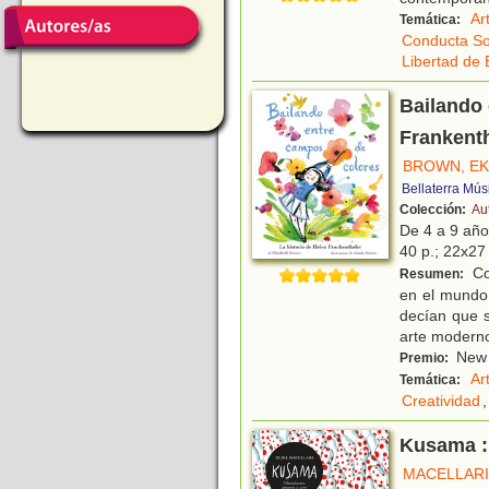
Ar
Temática:
Conducta So
Libertad de 
Bailando 
Frankent
BROWN, EK
Bellaterra Mús
Colección:
Au
De 4 a 9 añ
40 p.; 22x27 
Con
Resumen:
en el mundo 
decían que s
arte modern
New Y
Premio:
Ar
Temática:
Creatividad
,
Kusama :
MACELLARI,