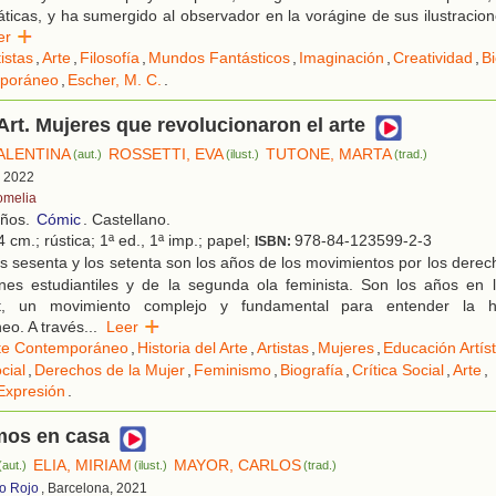
ticas, y ha sumergido al observador en la vorágine de sus ilustracio
eer
tistas
,
Arte
,
Filosofía
,
Mundos Fantásticos
,
Imaginación
,
Creatividad
,
Bi
mporáneo
,
Escher, M. C.
.
Art. Mujeres que revolucionaron el arte
ALENTINA
ROSSETTI, EVA
TUTONE, MARTA
(aut.)
(ilust.)
(trad.)
, 2022
omelia
años.
Cómic
. Castellano.
 cm.; rústica; 1ª ed., 1ª imp.; papel;
978-84-123599-2-3
ISBN:
 sesenta y los setenta son los años de los movimientos por los derecho
ones estudiantiles y de la segunda ola feminista. Son los años en 
rt, un movimiento complejo y fundamental para entender la hi
eo. A través
...
Leer
te Contemporáneo
,
Historia del Arte
,
Artistas
,
Mujeres
,
Educación Artíst
cial
,
Derechos de la Mujer
,
Feminismo
,
Biografía
,
Crítica Social
,
Arte
,
Expresión
.
os en casa
ELIA, MIRIAM
MAYOR, CARLOS
(aut.)
(ilust.)
(trad.)
ro Rojo
, Barcelona, 2021