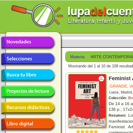
Materia:
ARTE CONTEMPORÁ
Mostrando del 1 al 10 de 109 resulta
Feminist 
GRANDE, V
Liana
, Madrid
Colección:
Br
De 14 a 16 
136 p.; 17x24
Los
Resumen:
manifestaci
Feminist A
contemporán