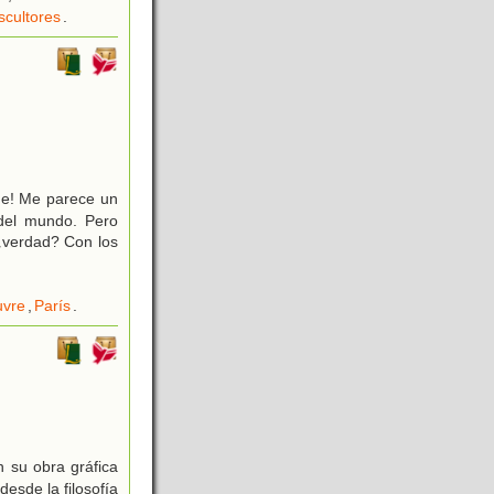
scultores
.
rme! Me parece un
del mundo. Pero
¿verdad? Con los
uvre
,
París
.
n su obra gráfica
desde la filosofía