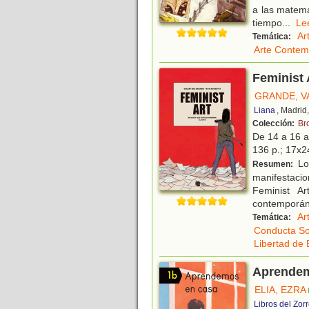
a las matemá
tiempo
...
L
Ar
Temática:
Arte Conte
Feminist 
GRANDE, V
Liana
, Madrid
Colección:
Br
De 14 a 16 
136 p.; 17x24
Los
Resumen:
manifestaci
Feminist A
contemporán
Ar
Temática:
Conducta So
Libertad de 
Aprendem
ELIA, EZRA
Libros del Zor