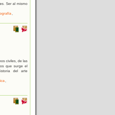
nes. Ser al mismo
ografía
,
s civiles, de las
los que surge el
storia del arte
ica
,