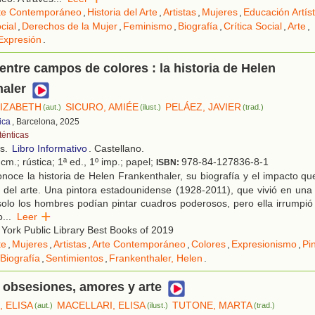
te Contemporáneo
,
Historia del Arte
,
Artistas
,
Mujeres
,
Educación Artíst
cial
,
Derechos de la Mujer
,
Feminismo
,
Biografía
,
Crítica Social
,
Arte
,
Expresión
.
entre campos de colores : la historia de Helen
haler
IZABETH
SICURO, AMIÉE
PELÁEZ, JAVIER
(aut.)
(ilust.)
(trad.)
ica
, Barcelona, 2025
ténticas
os.
Libro Informativo
. Castellano.
cm.; rústica; 1ª ed., 1º imp.; papel;
978-84-127836-8-1
ISBN:
oce la historia de Helen Frankenthaler, su biografía y el impacto que
del arte. Una pintora estadounidense (1928-2011), que vivió en una
olo los hombres podían pintar cuadros poderosos, pero ella irrumpió
o
...
Leer
ork Public Library Best Books of 2019
te
,
Mujeres
,
Artistas
,
Arte Contemporáneo
,
Colores
,
Expresionismo
,
Pi
Biografía
,
Sentimientos
,
Frankenthaler, Helen
.
 obsesiones, amores y arte
 ELISA
MACELLARI, ELISA
TUTONE, MARTA
(aut.)
(ilust.)
(trad.)