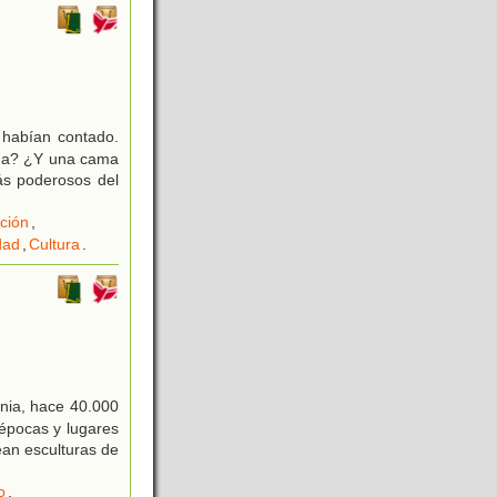
 habían contado.
aña? ¿Y una cama
ás poderosos del
ción
,
dad
,
Cultura
.
ania, hace 40.000
 épocas y lugares
ean esculturas de
o
,