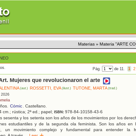
Materias
»
Materia "ARTE 
NEO
dos.
Pág.
de 11.
1
2
Art. Mujeres que revolucionaron el arte
ALENTINA
ROSSETTI, EVA
TUTONE, MARTA
(aut.)
(ilust.)
(trad.)
, 2026
omelia
años.
Cómic
. Castellano.
 cm.; rústica; 2ª ed.; papel;
978-84-10158-43-6
ISBN:
 sesenta y los setenta son los años de los movimientos por los derecho
ones estudiantiles y de la segunda ola feminista. Son los años en 
rt, un movimiento complejo y fundamental para entender la hi
eo. A través
...
Leer