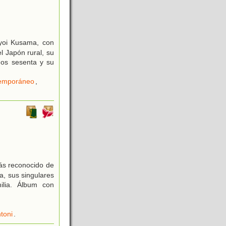
ayoi Kusama, con
l Japón rural, su
ños sesenta y su
temporáneo
,
ás reconocido de
a, sus singulares
ilia. Álbum con
toni
.