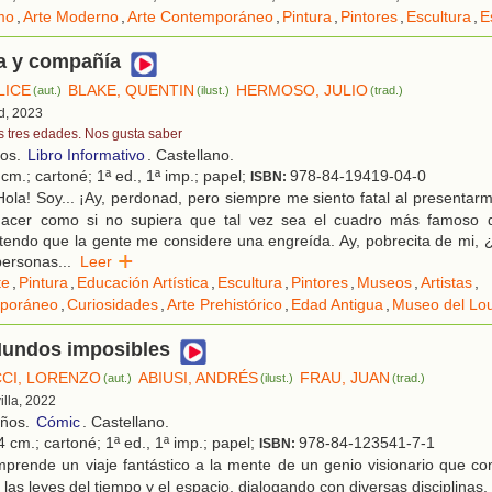
mo
,
Arte Moderno
,
Arte Contemporáneo
,
Pintura
,
Pintores
,
Escultura
,
E
a y compañía
LICE
BLAKE, QUENTIN
HERMOSO, JULIO
(aut.)
(ilust.)
(trad.)
d, 2023
s tres edades. Nos gusta saber
ños.
Libro Informativo
. Castellano.
cm.; cartoné; 1ª ed., 1ª imp.; papel;
978-84-19419-04-0
ISBN:
ola! Soy... ¡Ay, perdonad, pero siempre me siento fatal al presenta
hacer como si no supiera que tal vez sea el cuadro más famoso 
endo que la gente me considere una engreída. Ay, pobrecita de mi, 
personas
...
Leer
te
,
Pintura
,
Educación Artística
,
Escultura
,
Pintores
,
Museos
,
Artistas
,
mporáneo
,
Curiosidades
,
Arte Prehistórico
,
Edad Antigua
,
Museo del Lo
Mundos imposibles
CI, LORENZO
ABIUSI, ANDRÉS
FRAU, JUAN
(aut.)
(ilust.)
(trad.)
illa, 2022
años.
Cómic
. Castellano.
 cm.; cartoné; 1ª ed., 1ª imp.; papel;
978-84-123541-7-1
ISBN:
prende un viaje fantástico a la mente de un genio visionario que co
las leyes del tiempo y el espacio, dialogando con diversas disciplinas, 