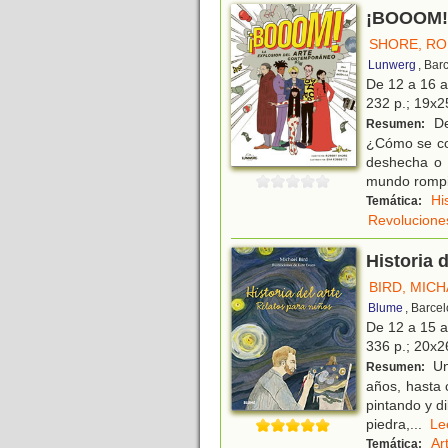
¡BOOOM! 
SHORE, R
Lunwerg
, Bar
De 12 a 16 
232 p.; 19x25
De
Resumen:
¿Cómo se co
deshecha o 
mundo romp
Hi
Temática:
Revolucione
Historia 
BIRD, MIC
Blume
, Barce
De 12 a 15 
336 p.; 20x26
Un 
Resumen:
años, hasta 
pintando y d
piedra,
...
L
Ar
Temática: