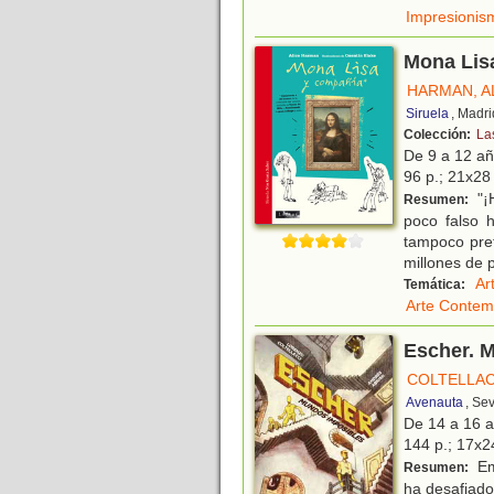
Impresionis
Mona Lis
HARMAN, A
Siruela
, Madri
Colección:
La
De 9 a 12 a
96 p.; 21x28 
"¡H
Resumen:
poco falso 
tampoco pret
millones de 
Ar
Temática:
Arte Conte
Escher. 
COLTELLAC
Avenauta
, Sev
De 14 a 16 
144 p.; 17x24
Em
Resumen:
ha desafiado 