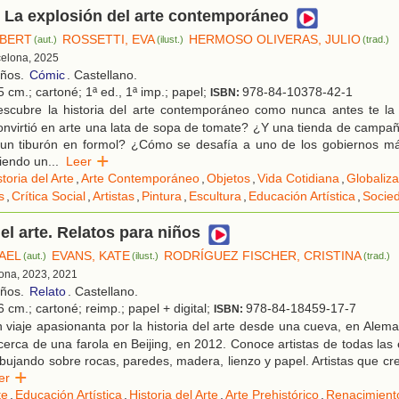
La explosión del arte contemporáneo
OBERT
ROSSETTI, EVA
HERMOSO OLIVERAS, JULIO
(aut.)
(ilust.)
(trad.)
celona, 2025
años.
Cómic
. Castellano.
 cm.; cartoné; 1ª ed., 1ª imp.; papel;
978-84-10378-42-1
ISBN:
scubre la historia del arte contemporáneo como nunca antes te la
nvirtió en arte una lata de sopa de tomate? ¿Y una tienda de camp
un tiburón en formol? ¿Cómo se desafía a uno de los gobiernos m
iendo un
...
Leer
storia del Arte
,
Arte Contemporáneo
,
Objetos
,
Vida Cotidiana
,
Globaliza
s
,
Crítica Social
,
Artistas
,
Pintura
,
Escultura
,
Educación Artística
,
Socie
del arte. Relatos para niños
HAEL
EVANS, KATE
RODRÍGUEZ FISCHER, CRISTINA
(aut.)
(ilust.)
(trad.)
lona, 2023, 2021
años.
Relato
. Castellano.
 cm.; cartoné; reimp.; papel + digital;
978-84-18459-17-7
ISBN:
viaje apasionanta por la historia del arte desde una cueva, en Alem
cerca de una farola en Beijing, en 2012. Conoce artistas de todas las
ibujando sobre rocas, paredes, madera, lienzo y papel. Artistas que cr
eer
te
,
Educación Artística
,
Historia del Arte
,
Arte Prehistórico
,
Renacimient