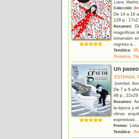
Liana
, Madrid
Colección:
Br
De 14 a 16 
128 p.; 17x21
De
Resumen:
magníficas il
inmersión e
regreso a
...
Mu
Temática:
Kusama, Yay
Un paseo
ESTRADA, 
Juventud
, Ba
De 7 a 9 añ
48 p.; 22x29 
An
Resumen:
la época y e
obras arqui
expresivas
...
Lista
Premio:
Ar
Temática: