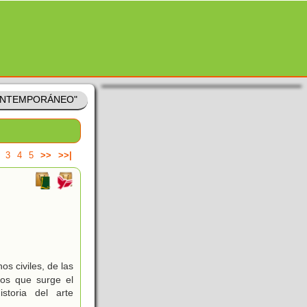
CONTEMPORÁNEO"
3
4
5
>>
>>|
s civiles, de las
los que surge el
storia del arte