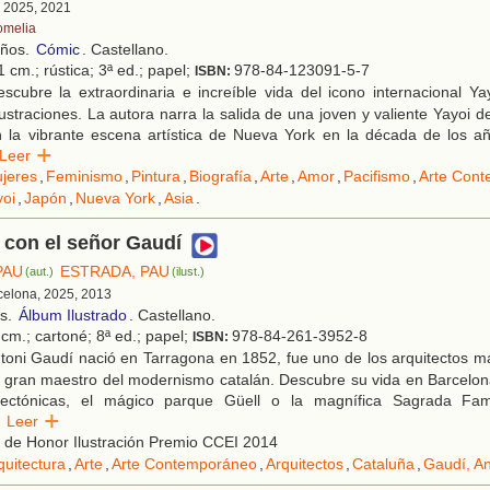
, 2025, 2021
omelia
años.
Cómic
. Castellano.
 cm.; rústica; 3ª ed.; papel;
978-84-123091-5-7
ISBN:
scubre la extraordinaria e increíble vida del icono internacional Y
ustraciones. La autora narra la salida de una joven y valiente Yayoi de
n la vibrante escena artística de Nueva York en la década de los a
Leer
jeres
,
Feminismo
,
Pintura
,
Biografía
,
Arte
,
Amor
,
Pacifismo
,
Arte Con
oi
,
Japón
,
Nueva York
,
Asia
.
 con el señor Gaudí
PAU
ESTRADA, PAU
(aut.)
(ilust.)
rcelona, 2025, 2013
os.
Álbum Ilustrado
. Castellano.
cm.; cartoné; 8ª ed.; papel;
978-84-261-3952-8
ISBN:
toni Gaudí nació en Tarragona en 1852, fue uno de los arquitectos m
l gran maestro del modernismo catalán. Descubre su vida en Barcelon
tectónicas, el mágico parque Güell o la magnífica Sagrada Fam
Leer
 de Honor Ilustración Premio CCEI 2014
quitectura
,
Arte
,
Arte Contemporáneo
,
Arquitectos
,
Cataluña
,
Gaudí, An