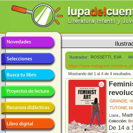
Ilustr
Ilustrador:
ROSSETTI, EVA
W
https://www.instagram.com/eva_pix
Mostrando del 1 al 4 de 4 resultados.
Femini
revoluc
GRANDE, V
TUTONE, M
, Madr
Liana
Colección:
Br
De 14 a 