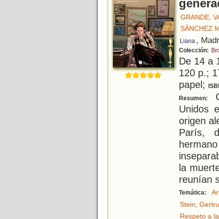
genera
GRANDE, V
SÁNCHEZ M
, Madr
Liana
Colección:
Br
De 14 a 
120 p.; 1
papel;
ISB
G
Resumen:
Unidos e
origen a
París, 
herman
inseparab
la muert
reunían 
Ar
Temática:
Stein, Gertr
Respeto a la