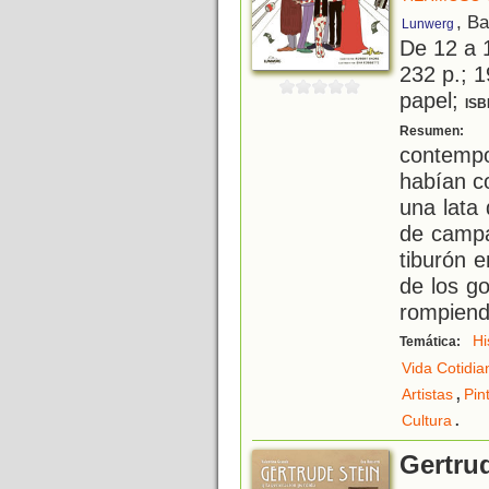
, B
Lunwerg
De 12 a 
232 p.; 1
papel;
ISB
D
Resumen:
contemp
habían c
una lata
de camp
tiburón 
de los g
rompiend
Hi
Temática:
Vida Cotidia
,
Artistas
Pin
.
Cultura
Gertrud