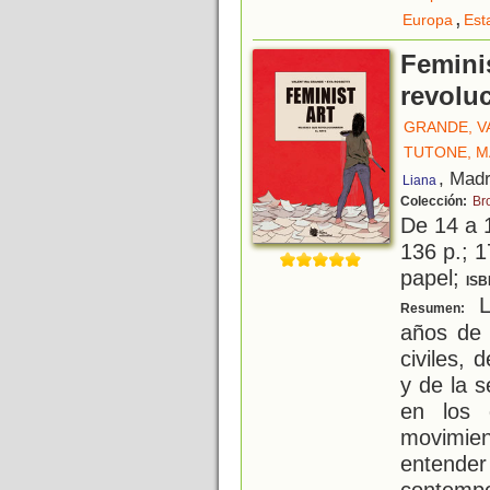
,
Europa
Est
Femini
revoluc
GRANDE, V
TUTONE, M
, Madr
Liana
Colección:
Br
De 14 a 
136 p.; 1
papel;
ISB
L
Resumen:
años de 
civiles, 
y de la 
en los 
movimie
entend
contempo