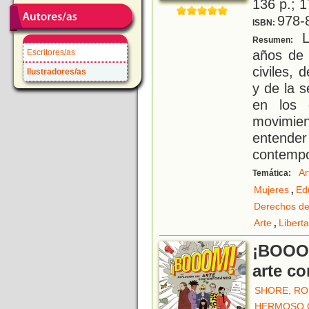
136 p.; 1
978-
ISBN:
L
Resumen:
años de 
Escritores/as
civiles, 
Ilustradores/as
y de la 
en los 
movimie
entend
contempo
Ar
Temática:
,
Mujeres
Edu
Derechos de
,
Arte
Libert
¡BOOOM
arte c
SHORE, R
HERMOSO O