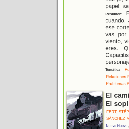
papel;
ISB
E
Resumen:
cuando, 
ese cort
vas por 
viento, v
eres. Q
Capacit
personaj
Pe
Temática:
Relaciones 
Problemas P
El cami
El sopl
FERT, STÉ
SÁNCHEZ M
Nuevo Nueve