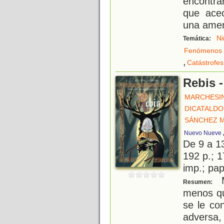
encontra
que acec
una amen
Ni
Temática:
Fenómenos 
,
Catástrofes
Rebis -
MARCHESIN
DICATALDO
SÁNCHEZ M
Nuevo Nueve
De 9 a 1
192 p.; 1
imp.; pa
M
Resumen:
menos que
se le co
adversa,