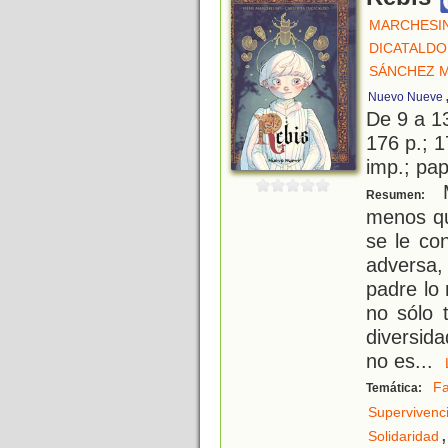
MARCHESIN
DICATALDO
SÁNCHEZ M
Nuevo Nueve
De 9 a 1
176 p.; 1
imp.; pa
M
Resumen:
menos que
se le co
adversa,
padre lo 
no sólo 
diversid
no es
...
Fa
Temática:
Supervivenc
,
Solidaridad