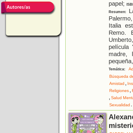
papel;
ISB
La
Resumen:
Palermo,
Italia e
Remo. E
Umberto,
película
madre, 
pequeña,
Ad
Temática:
Búsqueda de
,
Amistad
Ins
,
Religiones
,
Salud Ment
.
Sexualidad
Alexan
misteri