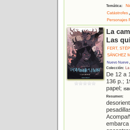
Ni
Temática:
Catástrofes
Personajes 
La cami
Las qu
FERT, STÉ
SÁNCHEZ M
Nuevo Nueve
Colección:
La
De 12 a 
136 p.; 1
papel;
ISB
T
Resumen:
desorien
pesadil
Acompaña
embarca