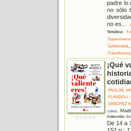
padre lo 
no sólo 
diversid
no es
...
Fa
Temática:
Supervivenc
,
Solidaridad
Transformac
¡Qué va
histori
cotidi
PAOLINI, M
FLANDOLI,
SÁNCHEZ M
, Madr
Liana
Colección:
Br
De 14 a 
152 p.; 1