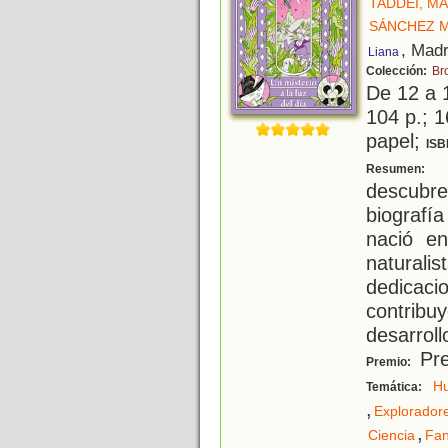
TADDEI, M
SÁNCHEZ M
, Madr
Liana
Colección:
Br
De 12 a 
104 p.; 1
papel;
ISB
U
Resumen:
descubre
biografí
nació en
naturali
dedicac
contrib
desarroll
Pre
Premio:
Hu
Temática:
,
Explorador
,
Ciencia
Fan