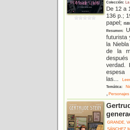
Colección:
La
De 12 a 
136 p.; 1
papel;
ISB
U
Resumen:
futurista
la Niebla
de la m
después 
verdad. 
espesa 
las
...
Le
Ni
Temática:
,
Personajes 
Gertrud
genera
GRANDE, V
SÁNCHEZ M