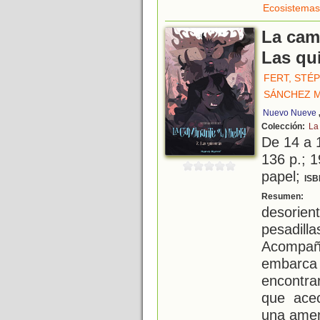
Ecosistemas
La cami
Las qu
FERT, STÉ
SÁNCHEZ M
Nuevo Nueve
Colección:
La
De 14 a 
136 p.; 1
papel;
ISB
T
Resumen:
desorien
pesadil
Acompaña
embarca
encontra
que acec
una amen