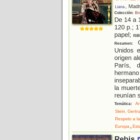
, Madr
Liana
Colección:
Br
De 14 a 
120 p.; 1
papel;
ISB
G
Resumen:
Unidos e
origen a
París, 
herman
inseparab
la muert
reunían 
Ar
Temática:
Stein, Gertr
Respeto a la
,
Europa
Est
Rebis