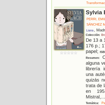
Transformac
Sylvia
PERRI, EMI
SÁNCHEZ M
, Madr
Liana
Colección:
Br
De 13 a 
176 p.; 1
papel;
ISB
Cu
Resumen:
alguna v
librería
una autén
quizás 
trata de l
en 195
Mistral,
..
Pa
Temática: