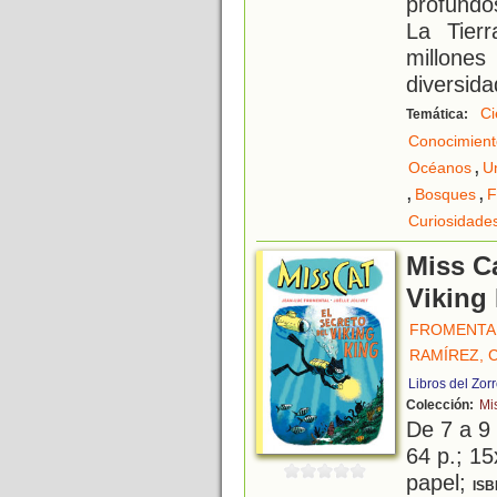
profundo
La Tier
millone
diversid
Ci
Temática:
Conocimient
,
Océanos
U
,
,
Bosques
F
Curiosidade
Miss Ca
Viking
FROMENTAL
RAMÍREZ, 
Libros del Zor
Colección:
Mi
De 7 a 9
64 p.; 15
papel;
ISB