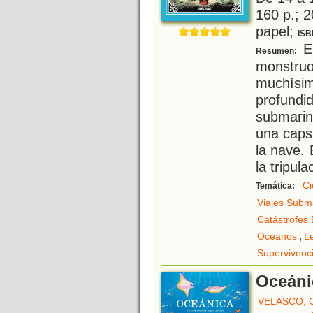
160 p.; 2
papel;
ISB
En
Resumen:
monstru
muchís
profundi
submarin
una caps
la nave.
la tripul
Ci
Temática:
Viajes Subm
Catástrofes 
,
Océanos
L
Supervivenc
Oceáni
VELASCO, 