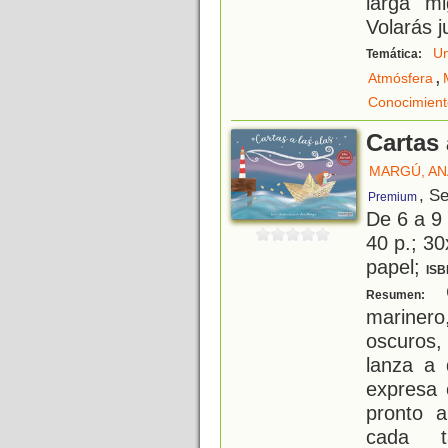
larga mi
Volarás j
Un
Temática:
,
Atmósfera
Conocimient
Cartas 
MARGÚ, AN
, Se
Premium
De 6 a 9
40 p.; 30
papel;
ISB
C
Resumen:
mariner
oscuros,
lanza a 
expresa 
pronto a
cada t