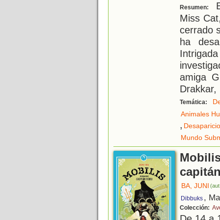
E
Resumen:
Miss Cat
cerrado s
ha desa
Intrigad
investig
amiga Gr
Drakkar,
De
Temática:
Animales H
,
Desaparici
Mundo Subm
Mobilis
capitá
BA, JUNI
(aut
, Ma
Dibbuks
Colección:
Av
De 14 a 