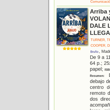
Comunicaci
Arriba
VOLAND
DALE L
LLEGAR 
TURNER, T
COOPER, 
, Mad
Bruño
De 9 a 1
64 p.; 25
papel;
ISB
D
Resumen:
debajo d
centro d
remoto d
dos dire
acompaña