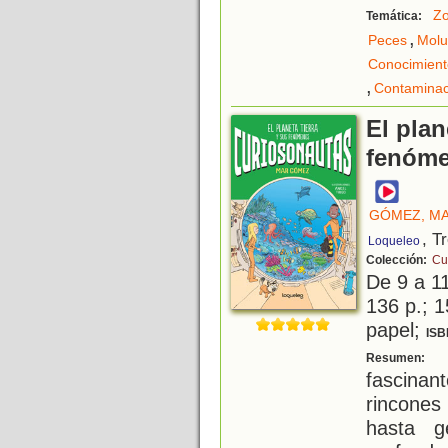
Zo
Temática:
,
Peces
Molu
Conocimient
,
Contaminac
El plan
fenóme
GÓMEZ, M
, T
Loqueleo
Colección:
Cu
De 9 a 1
136 p.; 1
papel;
ISB
N
Resumen:
fascina
rincones
hasta g