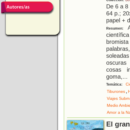
Colección:
Bo
De 6 a 8
64 p.; 20
papel + d
A
Resumen:
científi
bromista
palabras,
soleada
oscuras
cosas in
goma,
...
Ci
Temática:
,
Tiburones
Viajes Subm
Medio Ambi
Amor a la N
El gran