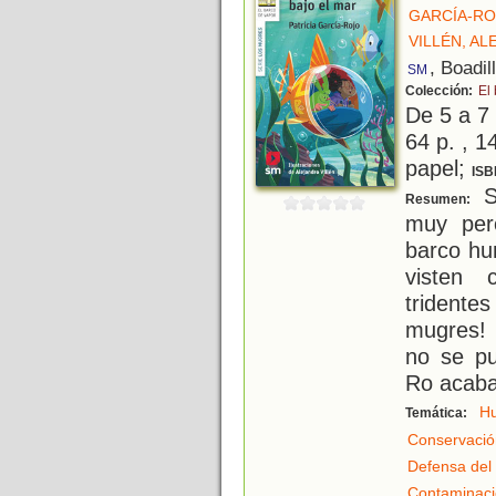
GARCÍA-RO
VILLÉN, A
, Boadil
SM
Colección:
El
De 5 a 7
64 p. , 1
papel;
ISB
Si
Resumen:
muy per
barco hu
visten 
trident
mugres! 
no se pu
Ro acaba
H
Temática:
Conservació
Defensa del
Contaminac