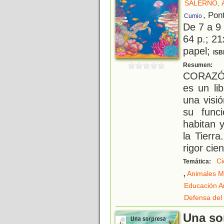
SALERNO, 
, Pon
Cumio
De 7 a 9
64 p.; 21
papel;
ISB
U
Resumen:
CORAZÓN
es un lib
una visi
su funci
habitan 
la Tierra
rigor cien
Ci
Temática:
,
Animales M
Educación A
Defensa del
Una so