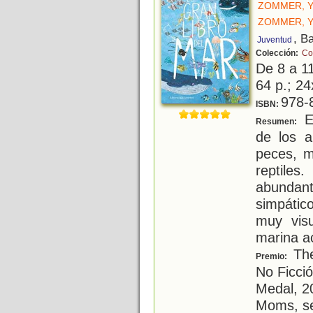
ZOMMER, 
ZOMMER, 
, B
Juventud
Colección:
Co
De 8 a 1
64 p.; 24
978-
ISBN:
Es
Resumen:
de los a
peces, m
reptile
abundan
simpátic
muy vis
marina 
The
Premio:
No Ficci
Medal, 2
Moms, se