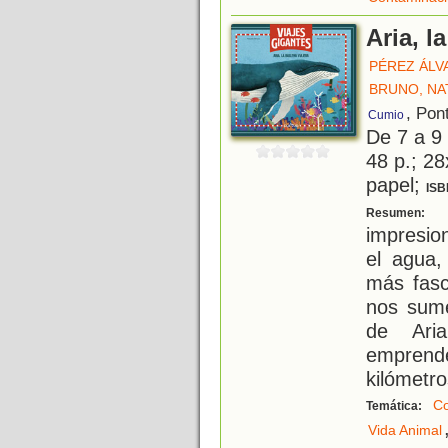
Aria, l
PÉREZ ÁLV
BRUNO, NA
, Pon
Cumio
De 7 a 9
48 p.; 28
papel;
ISB
L
Resumen:
impresio
el agua,
más fasc
nos sume
de Ari
emprend
kilómetro
Co
Temática:
Vida Animal