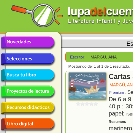
Es
Escritor:
MARGÚ, ANA
Mostrando del 1 al 1 de 1 resultado.
Cartas 
MARGÚ, AN
, Se
Premium
De 6 a 9
40 p.; 30
papel;
ISB
C
Resumen:
mariner