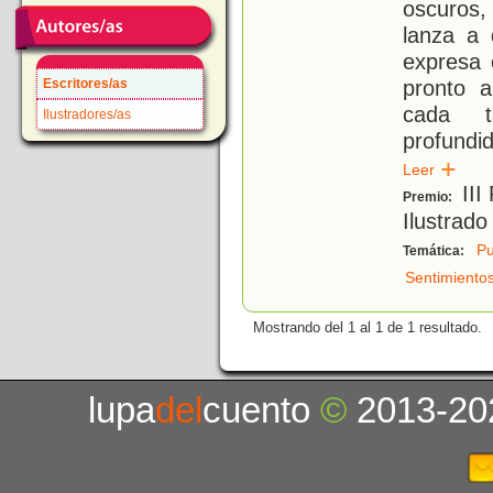
oscuros,
lanza a 
expresa 
pronto a
Escritores/as
cada t
Ilustradores/as
profundi
Leer
III
Premio:
Ilustrado
Pu
Temática:
Sentimiento
Mostrando del 1 al 1 de 1 resultado.
lupa
del
cuento
©
2013-20