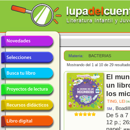
Materia:
BACTERIAS
Mostrando del 1 al 10 de 29 resultado
El mun
un lib
los mi
TING, LEI
(au
, Boadil
SM
De 5 a 7
12 p.; 26
papel;