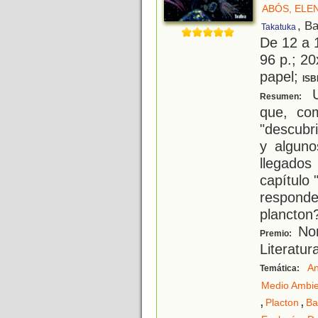
ABÓS, ELE
, B
Takatuka
De 12 a 
96 p.; 20
papel;
ISB
U
Resumen:
que, com
"descubr
y alguno
llegados
capítulo 
respond
plancton
Nom
Premio:
Literatur
An
Temática:
Medio Ambi
,
,
Placton
Ba
,