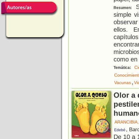
ISB
S
Resumen:
simple v
observa
ellos. 
capítul
encontra
microbio
como en 
Ci
Temática:
Conocimient
,
Vacunas
Vi
Olor a 
pestile
human
ARANCIBIA,
, Bar
Edebé
De 10 a 