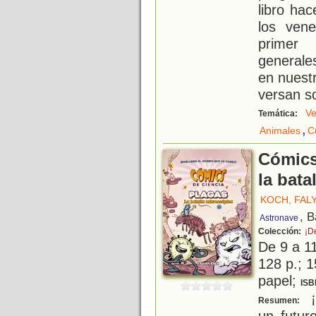
libro ha
los vene
primer 
generale
en nuestr
versan s
V
Temática:
,
Animales
C
Cómics 
la bata
KOCH, FAL
, 
Astronave
Colección:
¡D
De 9 a 1
128 p.; 1
papel;
ISB
¡
Resumen:
un futur