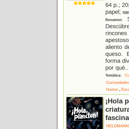
64 p.; 20
papel;
ISB
S
Resumen:
Descúbrel
rincone
apestos
aliento 
queso. 
forma div
por qué
..
Co
Temática:
Curiosidade
,
Humor
Esca
¡Hola p
criatur
fascin
HELDMANN,