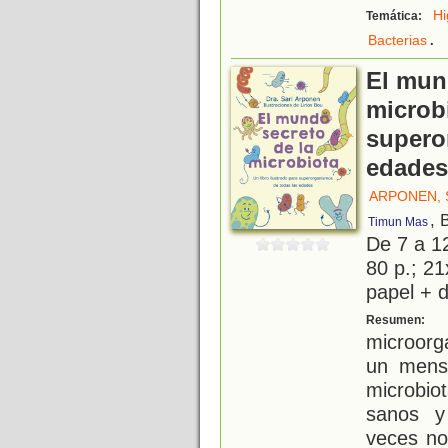
Hi
Temática:
.
Bacterias
El mun
microbi
supero
edades
ARPONEN, 
, 
Timun Mas
De 7 a 1
80 p.; 21
papel + d
A
Resumen:
microorg
un mensa
microbio
sanos y
veces no