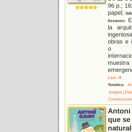
96 p.; 16
papel;
ISB
Es
Resumen:
la arqu
ingenios
obras e 
o arq
interna
muestra
emergen
Leer
Ar
Temática:
,
Juegos
Exp
Construccio
Antoni 
que se 
natural