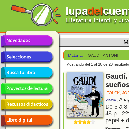
M
Materia:
GAUDÍ, ANTONI
Mostrando del 1 al 10 de 23 resultado
Gaudí, 
sueños
FOLCK, JO
, Ana
Anaya
De 6 a 8
48 p.; 22
papel + d
Es
Resumen: