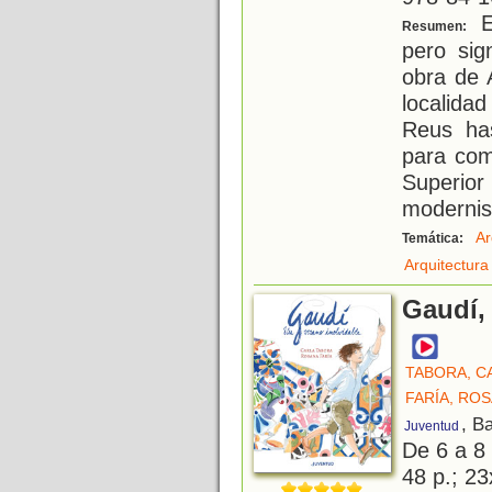
E
Resumen:
pero sig
obra de 
localida
Reus ha
para com
Superior
modernis
Ar
Temática:
Arquitectura
Gaudí,
TABORA, C
FARÍA, RO
, B
Juventud
De 6 a 8
48 p.; 23