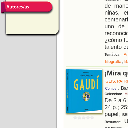
de mane
niñas, 
centenar
uno de 
reconoc
¿cómo fu
talento q
Ar
Temática:
,
Biografía
B
¡Mira q
GEIS, PATR
, Ba
Combel
Colección:
¡Mi
De 3 a 6
24 p.; 25
papel;
ISB
Un
Resumen: