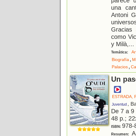
parece 
una can
Antoni G
universo
Gracias 
como Vic
y Milà,
...
Ar
Temática:
,
Biografía
M
,
Palacios
Ca
Un pas
ESTRADA, 
, B
Juventud
De 7 a 9
48 p.; 22
978-
ISBN:
An
Resumen: