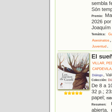
sembla fe
Són temps
Mai
Premio:
2026 por 
Joaquím
Ga
Temática:
,
Asesinatos
.
Juventud
El sue
VILLAR, P
CAPDEVILA
, Va
Diálogo
Colección:
Diá
De 8 a 1
32 p.; 23
papel;
ISB
U
Resumen:
abierta,