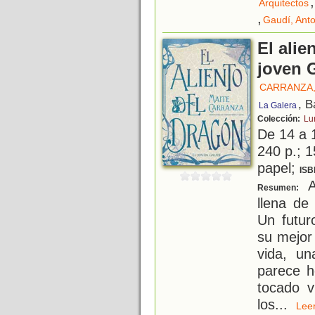
,
Arquitectos
,
Gaudí, Anto
El alie
joven 
CARRANZA,
, B
La Galera
Colección:
Lu
De 14 a 
240 p.; 1
papel;
ISB
A
Resumen:
llena de
Un futur
su mejor
vida, un
parece h
tocado v
los
...
Le