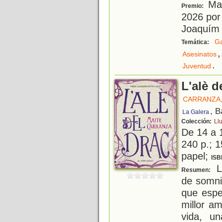
Mai
Premio:
2026 por 
Joaquím
Ga
Temática:
,
Asesinatos
.
Juventud
L'alè d
CARRANZA,
, B
La Galera
Colección:
Ll
De 14 a 
240 p.; 1
papel;
ISB
L'
Resumen:
de somnis
que espe
millor am
vida, u