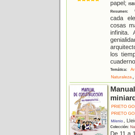
papel;
ISB
G
Resumen:
cada el
cosas m
infinita
geniali
arquitec
los tiem
cuaderno
Ar
Temática:
,
Naturaleza
Manual
miniar
PRIETO GO
PRIETO GO
, Lle
Milenio
Colección:
Na
De 11 a 