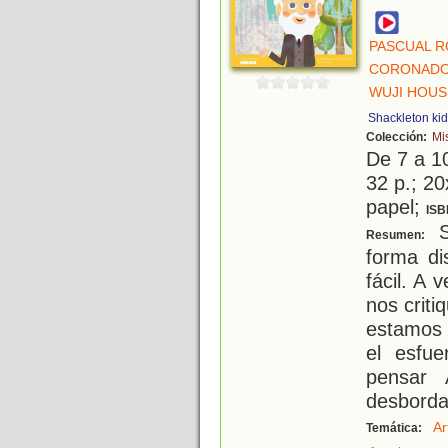
PASCUAL R
CORONADO
WUJI HOUS
Shackleton ki
Colección:
Mi
De 7 a 1
32 p.; 20
papel;
ISB
S
Resumen:
forma di
fácil. A
nos crit
estamos
el esfu
pensar 
desborda
Ar
Temática: