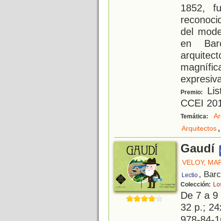
1852, f
reconoci
del mode
en Barc
arquitect
magnífi
expresiv
Lis
Premio:
CCEI 20
Ar
Temática:
,
Arquitectos
Gaudí
VELOY, MA
, Bar
Lectio
Colección:
Lo
De 7 a 9
32 p.; 24
978-84-1