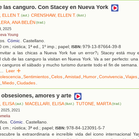
e las canguro. Con Stacey en Nueva York
 ELLEN T.
CRENSHAW, ELLEN T.
(aut.)
(ilust.)
LERA, ANA BELÉN
(trad.)
d, 2025
eva Young
ños.
Cómic
. Castellano.
 cm.; rústica; 1ª ed., 1º imp.; papel;
979-13-87664-39-8
ISBN:
nvitar a las chicas a Nueva York fue un error?¡ Stacey está muy
 club de las canguro la visitan en Nueva York. Va a ser perfecto: una f
e canguros el sábado y mucho turismo durante todo el fin de semana.
...
Leer
olescencia
,
Sentimientos
,
Celos
,
Amistad
,
Humor
,
Convivencia
,
Viajes
,
,
Miedo
,
Ciudades
.
 obsesiones, amores y arte
 ELISA
MACELLARI, ELISA
TUTONE, MARTA
(aut.)
(ilust.)
(trad.)
, 2025, 2021
omelia
años.
Cómic
. Castellano.
 cm.; rústica; 3ª ed.; papel;
978-84-123091-5-7
ISBN:
scubre la extraordinaria e increíble vida del icono internacional Y