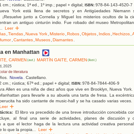
 cm.; rústica; 1ª ed., 1º imp.; papel + digital;
978-84-143-4520-7
ISBN:
eva York está llena de secretos y en Antigüedades Niemann 
s. ¡Resuelve junto a Cornelia y Miguel los misterios ocultos de la c
entran un antiguo cinturón indio. Fue robado del museo Metropolita
..
Leer
ñas
,
Tiendas
,
Nueva York
,
Misterio
,
Robos
,
Objetos
,
Indios
,
Hechizos
,
Humor
,
Cantantes
,
Museos
,
Diamantes
.
ta en Manhattan
ITE, CARMEN
MARTÍN GAITE, CARMEN
(aut.)
(ilust.)
d, 2025
olar de literatura
años.
Novela
. Castellano.
 cm.; rústica; 67ª ed.; papel + digital;
978-84-7844-406-9
ISBN:
ra Allen es una niña de diez años que vive en Brooklyn, Nueva York
 Manhattan para llevarle a su abuela una tarta de fresa. La excéntri
rucita ha sido cantante de music-hall y se ha casado varias veces. 
Leer
El libro va precedido de una breve introducción concebida com
dáctica:
ncluye, al final una serie de actividades, planes de discusión y 
 a que el lector haga de la lectura una actividad creativa persona
e lo que la propia
...
Leer