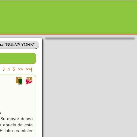
ria "NUEVA YORK"
3
4
5
>>
>>|
5
. Su mayor deseo
ca abuela de esta
El lobo es míster