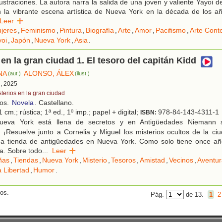
ustraciones. La autora narra la salida de una joven y valiente Yayoi de
n la vibrante escena artística de Nueva York en la década de los a
Leer
jeres
,
Feminismo
,
Pintura
,
Biografía
,
Arte
,
Amor
,
Pacifismo
,
Arte Con
oi
,
Japón
,
Nueva York
,
Asia
.
 en la gran ciudad 1. El tesoro del capitán Kidd
NA
ALONSO, ÁLEX
(aut.)
(ilust.)
d, 2025
sterios en la gran ciudad
ños.
Novela
. Castellano.
 cm.; rústica; 1ª ed., 1º imp.; papel + digital;
978-84-143-4311-1
ISBN:
eva York está llena de secretos y en Antigüedades Niemann 
s. ¡Resuelve junto a Cornelia y Miguel los misterios ocultos de la ci
a tienda de antigüedades en Nueva York. Como solo tiene once añ
la. Sobre todo
...
Leer
ñas
,
Tiendas
,
Nueva York
,
Misterio
,
Tesoros
,
Amistad
,
Vecinos
,
Aventur
a Libertad
,
Humor
.
dos.
Pág.
de 13.
1
2