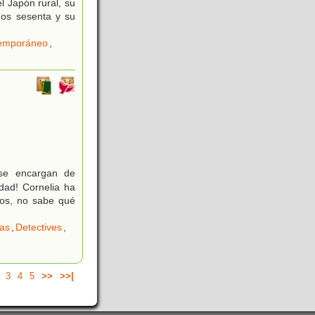
l Japón rural, su
ños sesenta y su
temporáneo
,
se encargan de
udad! Cornelia ha
os, no sabe qué
as
,
Detectives
,
3
4
5
>>
>>|