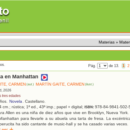
Materias
»
Mate
dos.
Pág.
de 13.
1
2
ta en Manhattan
ITE, CARMEN
MARTÍN GAITE, CARMEN
(aut.)
(ilust.)
d, 2026
s tres edades
años.
Novela
. Castellano.
 cm.; rústica; 1ª ed., 43ª imp.; papel + digital;
978-84-9841-502-
ISBN:
ra Allen es una niña de diez años que vive en Brooklyn, Nueva York
 Manhattan para llevarle a su abuela una tarta de fresa. La excéntri
rucita ha sido cantante de music-hall y se ha casado varias veces. 
Leer