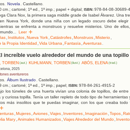
ños.
Novela
. Castellano.
 cm.; cartoné; 1ª ed., 1ª imp.; papel + digital;
978-84-08-30689-
ISBN:
ga Clara Nox, la primera saga middle grade de Isabel Álvarez. Una tr
en Nueva York, donde una niña con un legado oscuro debe elegir e
ientras se enfrenta a monstruos y resuelve misterios. Uno de ellos,
l mundo
...
Leer
ñas
,
Institutos
,
Nueva York
,
Catástrofes
,
Monstruos
,
Misterio
,
 la Propia Identidad
,
Vida Urbana
,
Fantasía
,
Aventuras
.
El increíble vuelo alrededor del mundo de una topillo
, TORBEN
KUHLMANN, TORBEN
ABÓS, ELENA
(aut.)
(ilust.)
(trad.)
rcelona, 2025
tones aventureros
ños.
Álbum Ilustrado
. Castellano.
 cm.; cartoné; 1ª ed., 1ª imp.; papel;
978-84-261-4915-2
ISBN:
o los túneles de una huerta vivían una colonia de topillos, de entr
 curiosa topilla. Tenía un taller repleto de todo tipo de herramientas 
tos más insolitos que te puedas imaginar, con los que creaba todo t
er
enturas
,
Mujeres
,
Aviones
,
Viajes
,
Inventores
,
Imaginación
,
Topos
,
Rat
lia Mary
,
Animales Humanizados
,
Viajes Alrededor del Mundo
,
Invento