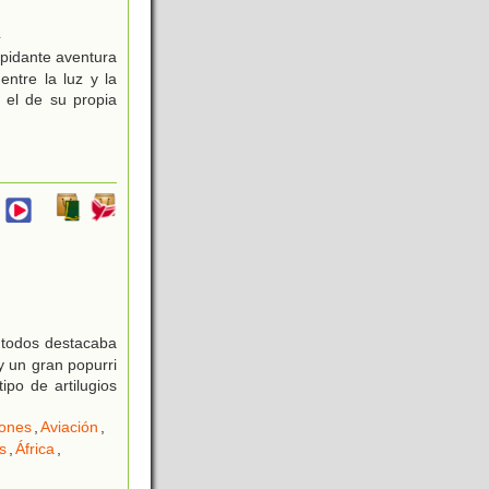
4
epidante aventura
ntre la luz y la
 el de su propia
e todos destacaba
y un gran popurri
ipo de artilugios
ones
,
Aviación
,
s
,
África
,