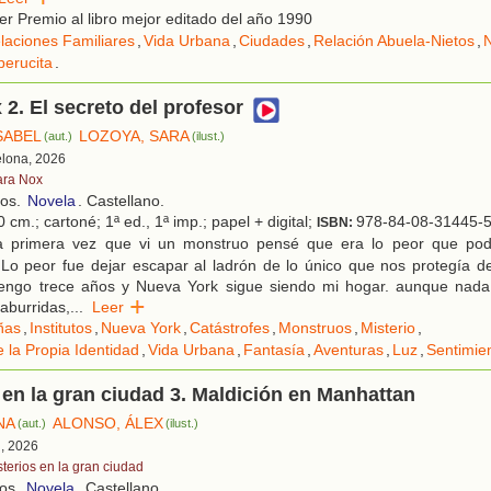
r Premio al libro mejor editado del año 1990
laciones Familiares
,
Vida Urbana
,
Ciudades
,
Relación Abuela-Nietos
,
erucita
.
 2. El secreto del profesor
SABEL
LOZOYA, SARA
(aut.)
(ilust.)
elona, 2026
ara Nox
ños.
Novela
. Castellano.
 cm.; cartoné; 1ª ed., 1ª imp.; papel + digital;
978-84-08-31445-
ISBN:
 primera vez que vi un monstruo pensé que era lo peor que po
Lo peor fue dejar escapar al ladrón de lo único que nos protegía de
tengo trece años y Nueva York sigue siendo mi hogar. aunque nad
 aburridas,
...
Leer
ñas
,
Institutos
,
Nueva York
,
Catástrofes
,
Monstruos
,
Misterio
,
 la Propia Identidad
,
Vida Urbana
,
Fantasía
,
Aventuras
,
Luz
,
Sentimie
 en la gran ciudad 3. Maldición en Manhattan
NA
ALONSO, ÁLEX
(aut.)
(ilust.)
d, 2026
sterios en la gran ciudad
ños.
Novela
. Castellano.