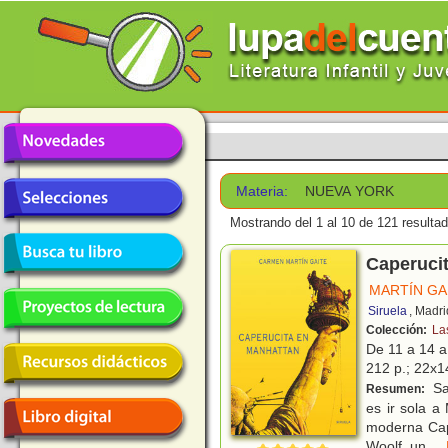
Materia:
NUEVA YORK
Mostrando del 1 al 10 de 121 resulta
Caperuci
MARTÍN GA
Siruela
, Madri
Colección:
La
De 11 a 14 
212 p.; 22x14
Sa
Resumen:
es ir sola a
moderna Cape
Woolf, un
...