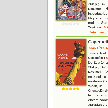
208 p.; 14x21
Nu
Resumen:
investigarlo
Miguel encu
maldito! Sus
.
Ni
Temática:
Detectives
,
Caperuci
MARTÍN GA
Siruela
, Madri
Colección:
Esc
De 11 a 14 
264 p.; 14x22
Sa
Resumen:
es ir sola a
moderna Cape
Woolf, un
...
Orientación di
lectura e i
encaminadas
apropiarse d