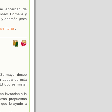
se encargan de
iudad! Cornelia y
n y además ¡está
Aventuras
,
. Su mayor deseo
ca abuela de esta
El lobo es míster
o invitación a la
otras propuestas
l que le ayude a