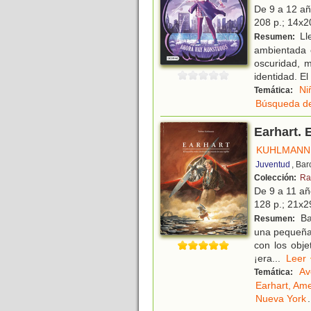
De 9 a 12 a
208 p.; 14x20
Lle
Resumen:
ambientada 
oscuridad, m
identidad. E
Ni
Temática:
Búsqueda de
Earhart. 
KUHLMANN
Juventud
, Ba
Colección:
Ra
De 9 a 11 a
128 p.; 21x29
Baj
Resumen:
una pequeña y
con los obje
¡era
...
Le
Av
Temática:
Earhart, Ame
Nueva York
.