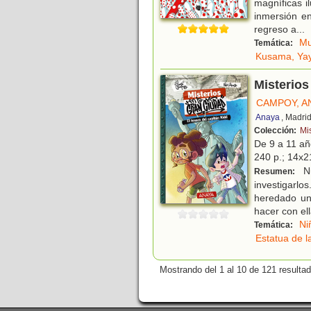
magníficas il
inmersión e
regreso a
...
Mu
Temática:
Kusama, Yay
Misterios
CAMPOY, A
Anaya
, Madri
Colección:
Mi
De 9 a 11 a
240 p.; 14x21
Nu
Resumen:
investigarlo
heredado un
hacer con el
Ni
Temática:
Estatua de l
Mostrando del 1 al 10 de 121 resulta