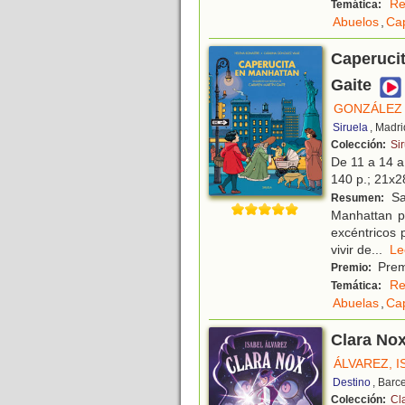
Re
Temática:
Abuelos
,
Cap
Caperucit
Gaite
GONZÁLEZ 
Siruela
, Madri
Colección:
Sir
De 11 a 14 
140 p.; 21x28
Sar
Resumen:
Manhattan pa
excéntricos 
vivir de
...
L
Prem
Premio:
Re
Temática:
Abuelas
,
Cap
Clara No
ÁLVAREZ, I
Destino
, Barc
Colección:
Cl