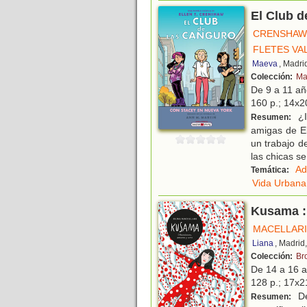
El Club d
CRENSHAW,
FLETES VA
Maeva
, Madri
Colección:
Ma
De 9 a 11 a
160 p.; 14x20
¿I
Resumen:
amigas de El
un trabajo d
las chicas se
Ad
Temática:
Vida Urbana
Kusama :
MACELLARI,
Liana
, Madrid
Colección:
Br
De 14 a 16 
128 p.; 17x21
De
Resumen: