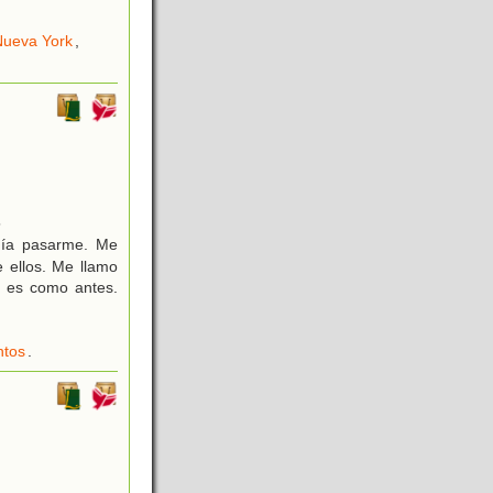
Nueva York
,
5
día pasarme. Me
 ellos. Me llamo
a es como antes.
ntos
.