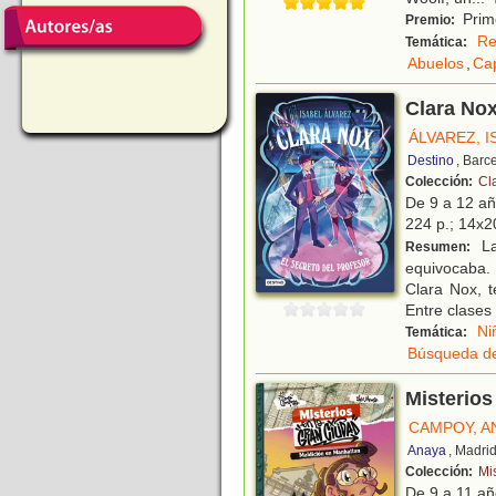
Prime
Premio:
Re
Temática:
Abuelos
,
Cap
Clara Nox
ÁLVAREZ, I
Destino
, Barc
Colección:
Cl
De 9 a 12 a
224 p.; 14x20
La
Resumen:
equivocaba. 
Clara Nox, 
Entre clases
Ni
Temática:
Búsqueda de
Misterios
CAMPOY, A
Anaya
, Madri
Colección:
Mi
De 9 a 11 a