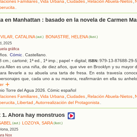
laciones Familiares
,
Vida Urbana
,
Ciudades
,
Relación Abuela-Nietos
,
erucita
.
a en Manhattan : basado en la novela de Carmen Ma
VILAR, CATALINA
BONASTRE, HELENA
(aut.)
(ilust.)
d, 2025
uela gráfica
años.
Cómic
. Castellano.
 cm.; cartoné; 1ª ed., 1ª imp.; papel + digital;
979-13-87688-29-
ISBN:
a Allen es una niña, de diez años, que vive en Brooklyn y su mayor d
ra llevarle a su abuela una tarta de fresa. En esta travesía conoce
personajes que, cada uno a su manera, reafirmarán en ella su anhelo
eer
io Torre del Agua 2026. Cómic español
laciones Familiares
,
Vida Urbana
,
Ciudades
,
Relación Abuela-Nietos
,
erucita
,
Libertad
,
Autorrealización del Protagonista
.
x 1. Ahora hay monstruos
SABEL
LOZOYA, SARA
(aut.)
(ilust.)
elona, 2025
ara Nox