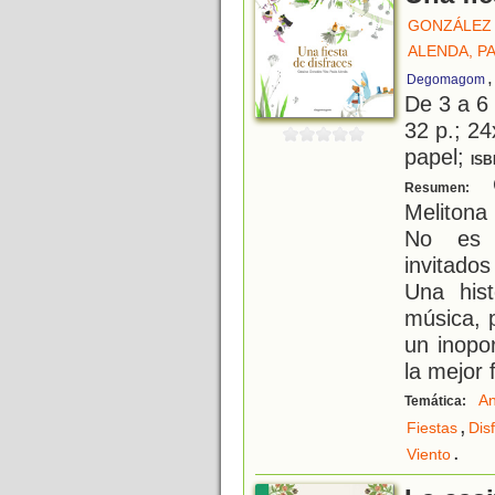
GONZÁLEZ 
ALENDA, P
,
Degomagom
De 3 a 6
32 p.; 24
papel;
ISB
C
Resumen:
Melitona 
No es u
invitado
Una hist
música, p
un inopo
la mejor 
An
Temática:
,
Fiestas
Dis
.
Viento