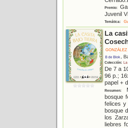
Gan
Premio:
Juvenil V
Gu
Temática:
La casi
Cosech
GONZÁLEZ 
, B
B de Blok
Colección:
La 
De 7 a 1
96 p.; 16
papel + d
M
Resumen:
bosque fé
felices 
bosque d
los Zarz
liebres 