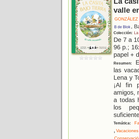
La casi
valle 
GONZÁLEZ 
, B
B de Blok
Colección:
La 
De 7 a 1
96 p.; 16
papel + d
Es
Resumen:
las vacac
Lena y T
¡Al fin
amigos, m
a todas 
los pe
suficient
Fa
Temática:
,
Vacaciones
Conservació