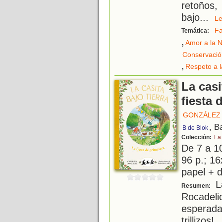
retoños
bajo
...
L
Fa
Temática:
,
Amor a la N
Conservació
,
Respeto a l
La casi
fiesta 
GONZÁLEZ 
, B
B de Blok
Colección:
La 
De 7 a 1
96 p.; 16
papel + d
La
Resumen:
Rocadeli
esperada
trilliz