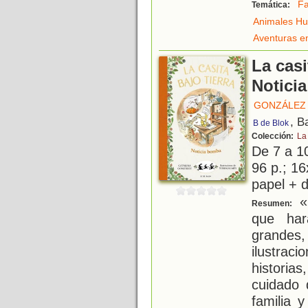
Fa
Temática:
Animales H
Aventuras e
La casi
Notici
GONZÁLEZ 
, B
B de Blok
Colección:
La 
De 7 a 1
96 p.; 16
papel + d
«L
Resumen:
que har
grande
ilustra
historia
cuidado 
familia 