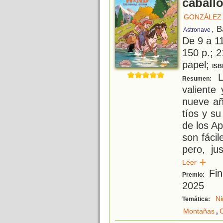
caball
GONZÁLEZ 
, 
Astronave
De 9 a 1
150 p.; 2
papel;
ISB
La
Resumen:
valiente 
nueve añ
tíos y s
de los Ap
son fácil
pero, ju
Leer
Fin
Premio:
2025
Ni
Temática:
,
Montañas
C