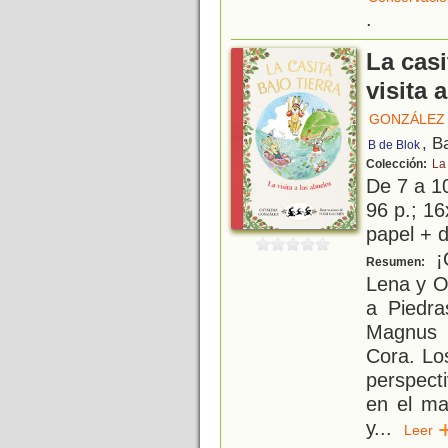
.
La casi
visita 
GONZÁLEZ 
, B
B de Blok
Colección:
La 
De 7 a 1
96 p.; 16
papel + d
¡
Resumen:
Lena y Ol
a Piedra
Magnus 
Cora. Lo
perspect
en el ma
y
...
Lee