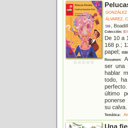
Peluca
GONZÁLEZ 
ÁLVAREZ, 
, Boadil
SM
Colección:
El
De 10 a 
168 p.; 1
papel;
ISB
A
Resumen:
ser una 
hablar m
todo, h
perfecto
último 
ponerse 
su calva
A
Temática:
Una fie