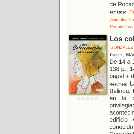
de Rocad
Fa
Temática:
Animales H
.
Periodistas
Los co
GONZÁLEZ 
, Ma
Everest
De 14 a 
138 p.; 1
papel + d
La
Resumen:
Belinda, 
en la c
privileg
acontec
edificio
conoci
Cerrado.