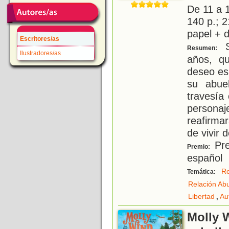
De 11 a 
140 p.; 2
papel + d
Escritores/as
S
Resumen:
Ilustradores/as
años, q
deseo es 
su abue
travesía 
persona
reafirma
de vivir 
Pre
Premio:
español
Re
Temática:
Relación Ab
,
Libertad
Au
Molly W