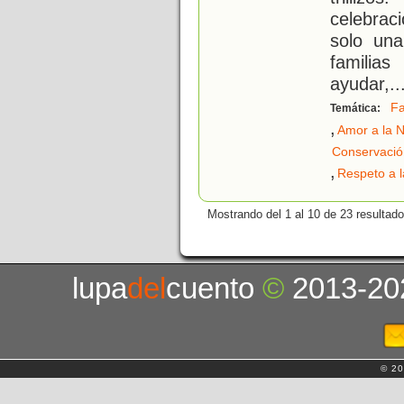
celebraci
solo una
familias
ayudar,
..
Fa
Temática:
,
Amor a la N
Conservació
,
Respeto a l
Mostrando del 1 al 10 de 23 resultado
lupa
del
cuento
©
2013-20
© 20