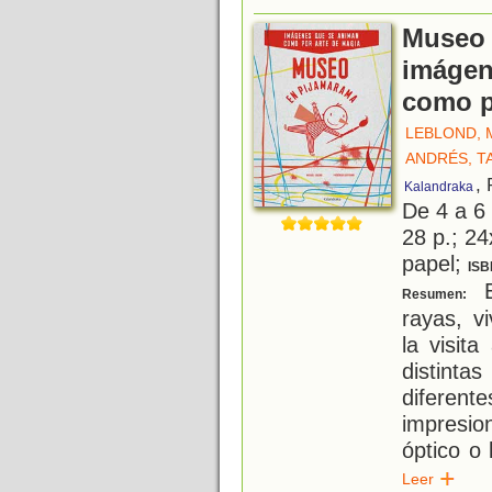
Museo 
imágen
como p
LEBLOND, 
ANDRÉS, T
,
Kalandraka
De 4 a 6
28 p.; 24
papel;
ISB
E
Resumen:
rayas, v
la visit
distint
diferent
impresio
óptico o 
Leer