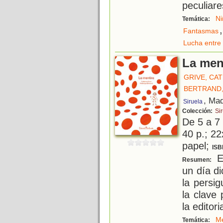
peculiar
Ni
Temática:
,
Fantasmas
Lucha entre 
La men
GRIVE, CA
BERTRAND,
, Mad
Siruela
Colección:
Sir
De 5 a 7
40 p.; 22
papel;
ISB
Es
Resumen:
un día d
la persi
la clave
la editori
Me
Temática: