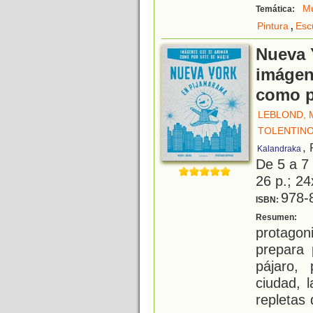
M
Temática:
,
Pintura
Esc
Nueva 
imágen
como p
LEBLOND, 
TOLENTINO
,
Kalandraka
De 5 a 7
26 p.; 24
978-
ISBN:
E
Resumen:
protagon
prepara 
pájaro,
ciudad, l
repletas 