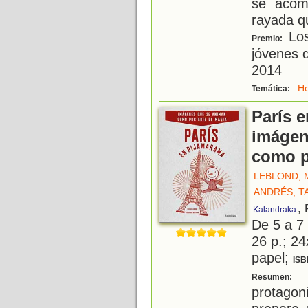
se acom
rayada q
Los
Premio:
jóvenes 
2014
Ho
Temática:
París 
imágen
como p
LEBLOND, 
ANDRÉS, T
,
Kalandraka
De 5 a 7
26 p.; 24
papel;
ISB
E
Resumen:
protagon