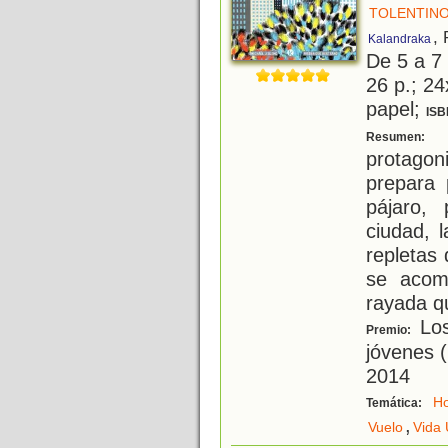
TOLENTINO
,
Kalandraka
De 5 a 7
26 p.; 24
papel;
ISB
E
Resumen:
protagon
prepara 
pájaro,
ciudad, l
repletas 
se acom
rayada q
Los
Premio:
jóvenes (
2014
Ho
Temática:
,
Vuelo
Vida