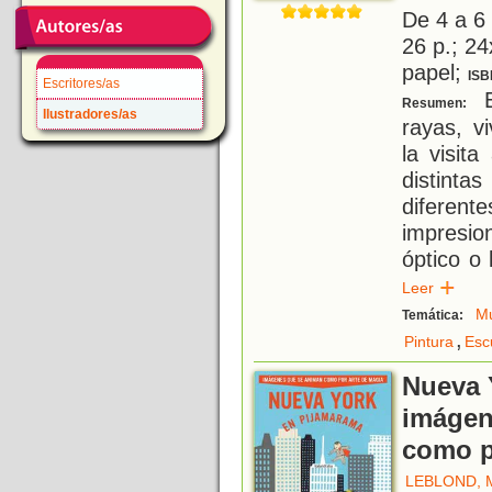
De 4 a 6
26 p.; 24
papel;
ISB
Escritores/as
E
Resumen:
Ilustradores/as
rayas, v
la visit
distint
diferent
impresio
óptico o 
Leer
M
Temática:
,
Pintura
Esc
Nueva 
imágen
como p
LEBLOND, 