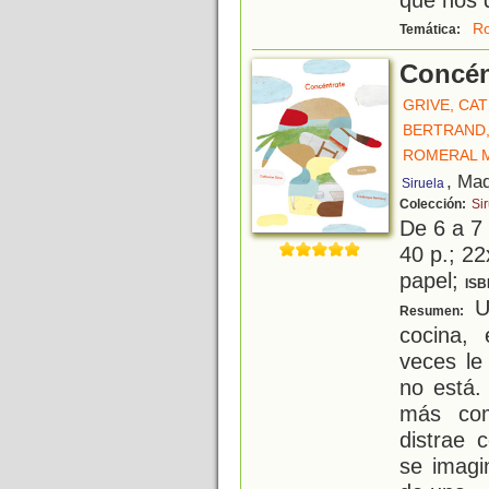
Ro
Temática:
Concén
GRIVE, CA
BERTRAND,
ROMERAL 
, Mad
Siruela
Colección:
Sir
De 6 a 7
40 p.; 22
papel;
ISB
Un
Resumen:
cocina, 
veces le
no está.
más com
distrae 
se imagi