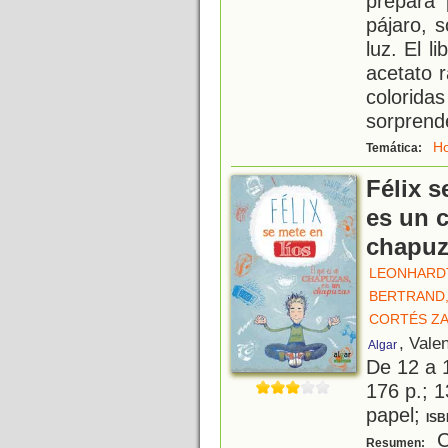
prepara 
pájaro, 
luz. El 
acetato 
colorid
sorprend
Ho
Temática:
Félix s
es un 
chapuz
LEONHARDT
BERTRAND,
CORTÉS ZA
, Vale
Algar
De 12 a 
176 p.; 1
papel;
ISB
C
Resumen: