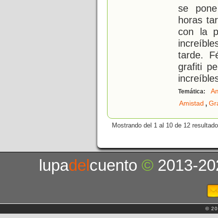
se pone
horas ta
con la p
increíbl
tarde. F
grafiti 
increíble
A
Temática:
,
Amistad
Gra
Mostrando del 1 al 10 de 12 resultado
lupa
del
cuento
©
2013-20
© 20