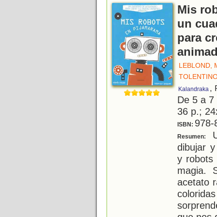
Mis ro
un cua
para c
anima
LEBLOND, 
TOLENTINO
,
Kalandraka
De 5 a 7
36 p.; 24
978-
ISBN:
Un
Resumen:
dibujar 
y robots
magia. 
acetato 
colorid
sorprend
que nos 