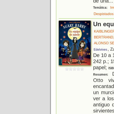
de una
...
Im
Temática:
Despistados
Un equ
KAIBLINGE
BERTRAND,
ALONSO SE
, Z
Edelvives
De 10 a 
242 p.; 1
papel;
ISB
D
Resumen:
Otto v
encantad
un murci
ver a lo
antiguo 
sirvien