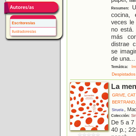
ISB
Un
Resumen:
cocina, 
veces le
Escritores/as
no está.
Ilustradores/as
más com
distrae 
se imagi
de una
...
Im
Temática:
Despistados
La men
GRIVE, CA
BERTRAND,
, Mad
Siruela
Colección:
Sir
De 5 a 7
40 p.; 22