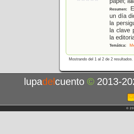
papel;
ISB
Es
Resumen:
un día d
la persi
la clave
la editori
Me
Temática:
Mostrando del 1 al 2 de 2 resultados.
lupa
del
cuento
©
2013-20
© 20