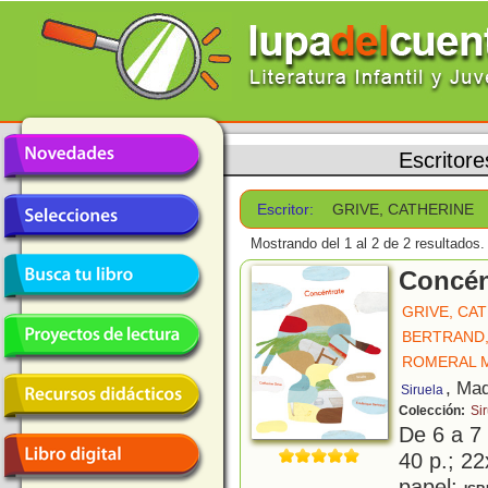
Escritore
Escritor:
GRIVE, CATHERINE
Mostrando del 1 al 2 de 2 resultados.
Concén
GRIVE, CA
BERTRAND,
ROMERAL 
, Mad
Siruela
Colección:
Sir
De 6 a 7
40 p.; 22
papel;