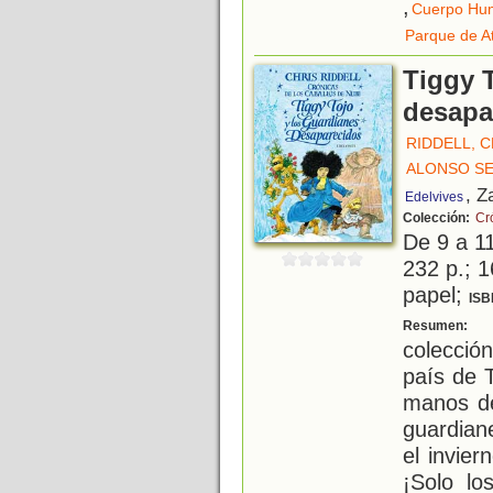
,
Cuerpo Hu
Parque de A
Tiggy 
desapa
RIDDELL, C
ALONSO SE
, Z
Edelvives
Colección:
Cr
De 9 a 1
232 p.; 1
papel;
ISB
D
Resumen:
colección
país de 
manos de
guardian
el invier
¡Solo lo