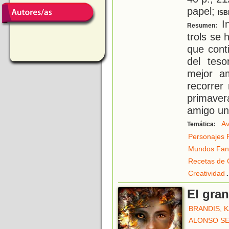
papel;
ISB
In
Resumen:
trols se 
que cont
del tes
mejor a
recorrer
primaver
amigo un
Av
Temática:
Personajes 
Mundos Fant
Recetas de 
.
Creatividad
El gran
BRANDIS, 
ALONSO SE