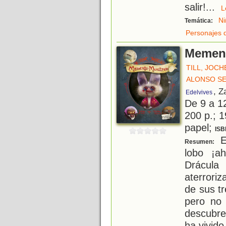
salir!
...
Ni
Temática:
Personajes 
Memen
TILL, JOCH
ALONSO SE
, Z
Edelvives
De 9 a 1
200 p.; 1
papel;
ISB
El
Resumen:
lobo ¡a
Drácula
aterroriz
de sus t
pero no 
descubre
ha vivido