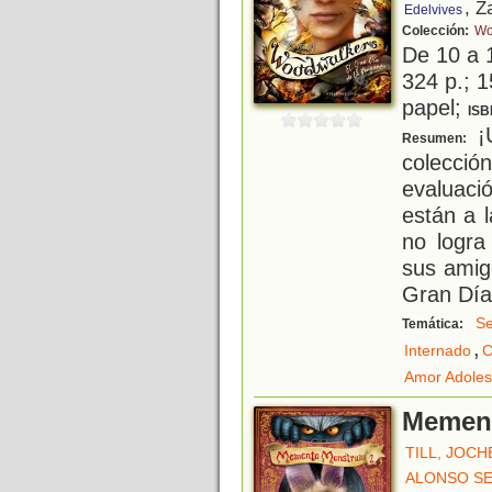
, Z
Edelvives
Colección:
Wo
De 10 a 
324 p.; 1
papel;
ISB
¡U
Resumen:
colecció
evaluaci
están a 
no logra
sus amig
Gran Día
Se
Temática:
,
Internado
C
Amor Adoles
Memen
TILL, JOCH
ALONSO SE