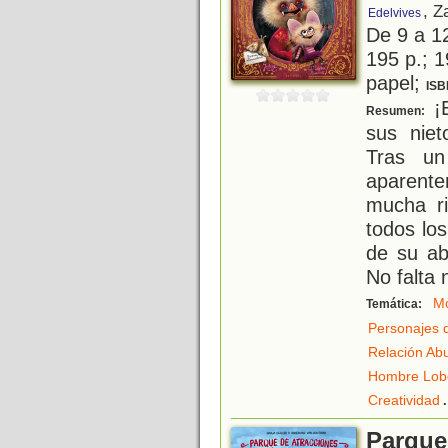
, Z
Edelvives
De 9 a 1
195 p.; 1
papel;
ISB
¡E
Resumen:
sus niet
Tras un
aparent
mucha ri
todos lo
de su ab
No falta 
Mo
Temática:
Personajes 
Relación Ab
Hombre Lob
.
Creatividad
Parque