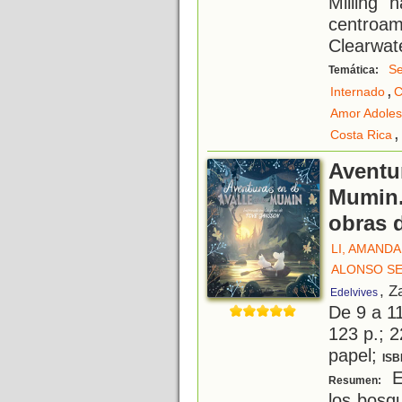
Milling 
centroam
Clearwat
Se
Temática:
,
Internado
C
Amor Adoles
,
Costa Rica
Aventur
Mumin.
obras 
LI, AMANDA
ALONSO SE
, Z
Edelvives
De 9 a 1
123 p.; 2
papel;
ISB
E
Resumen:
los bosq