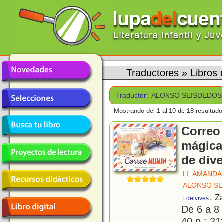
Traductores
»
Libro
Traductor:
ALONSO SEISDEDOS
Mostrando del 1 al 10 de 18 resultado
Correo
mágica
de dive
LI, AMANDA
ALONSO SE
, Z
Edelvives
De 6 a 8
40 p.; 21