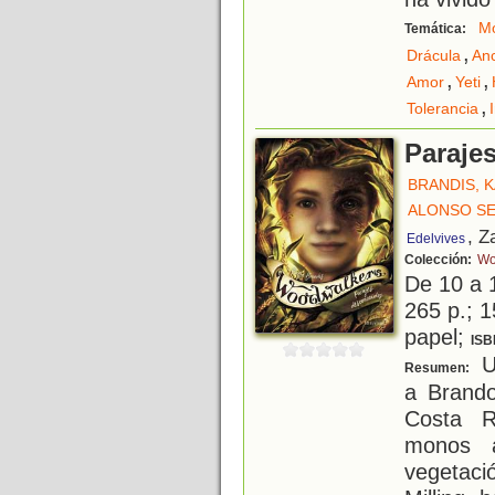
Mo
Temática:
,
Drácula
An
,
,
Amor
Yeti
,
Tolerancia
Paraje
BRANDIS, 
ALONSO SE
, Z
Edelvives
Colección:
Wo
De 10 a 
265 p.; 1
papel;
ISB
Un
Resumen:
a Brando
Costa R
monos a
vegetaci