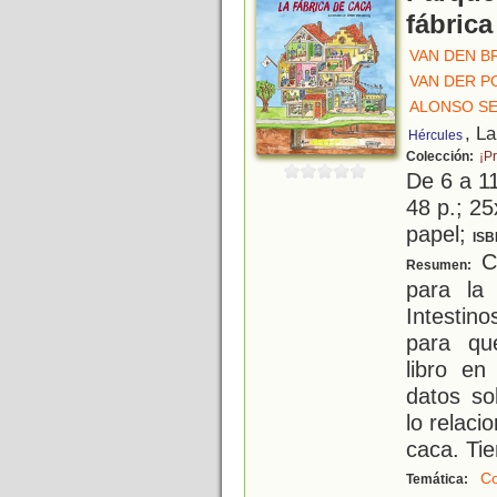
fábrica
VAN DEN B
VAN DER P
ALONSO SE
, L
Hércules
Colección:
¡Pr
De 6 a 1
48 p.; 25
papel;
ISB
Ca
Resumen:
para la
Intestin
para qu
libro en
datos so
lo relaci
caca. Ti
Co
Temática: