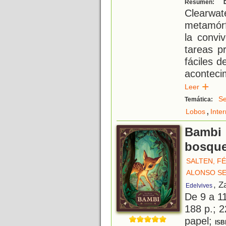
E
Resumen:
Clearwat
metamórf
la convi
tareas p
fáciles d
aconteci
Leer
Se
Temática:
,
Lobos
Inte
Bambi :
bosqu
SALTEN, FÉ
ALONSO SE
, Z
Edelvives
De 9 a 1
188 p.; 2
papel;
ISB