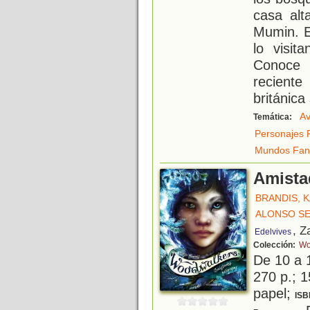
casa alt
Mumin. E
lo visit
Conoce 
recient
británica
Av
Temática:
Personajes 
Mundos Fant
Amista
BRANDIS, 
ALONSO SE
, Z
Edelvives
Colección:
Wo
De 10 a 
270 p.; 1
papel;
ISB