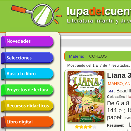
Materia:
CORZOS
Mostrando del 1 al 7 de 7 resultados.
Liana 3
MANSO, AN
, Boadil
SM
Colección:
Li
De 6 a 8
144 p.; 1
papel;
ISB
L
Resumen: