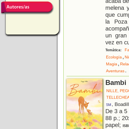
acaba de
melena y
que cump
la Poza
acompaña
un gran
vez en c
Fa
Temática:
,
Ecología
Ni
,
Magia
Rela
.
Aventuras
Bambi
NILLE, PE
TELLECHEA
, Boadil
SM
De 3 a 5
88 p.; 20
papel;
ISB