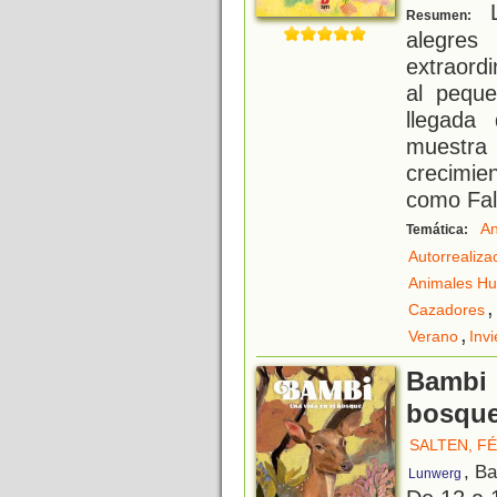
L
Resumen:
alegre
extraord
al pequ
llegada
muestra
crecimie
como Fal
An
Temática:
Autorrealiza
Animales H
,
Cazadores
,
Verano
Inv
Bambi :
bosqu
SALTEN, FÉ
, B
Lunwerg