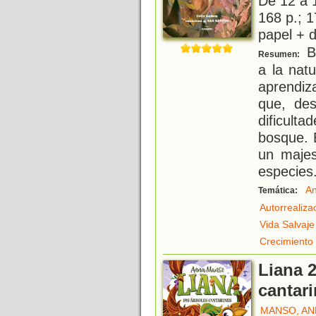
De 12 a 
168 p.; 1
papel + d
Ba
Resumen:
a la natu
aprendiza
que, de
dificult
bosque. 
un majes
especies
An
Temática:
Autorrealiza
Vida Salvaje
Crecimiento
Liana 2
cantar
MANSO, AN