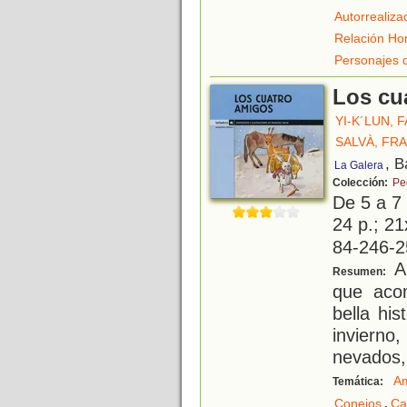
Autorrealiza
Relación Ho
Personajes 
Los cu
YI-K´LUN, 
SALVÀ, FR
, B
La Galera
Colección:
Pe
De 5 a 7
24 p.; 21
84-246-2
A 
Resumen:
que aco
bella his
invier
nevados,
Am
Temática:
,
Conejos
Ca