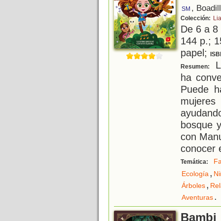
, Boadil
SM
Colección:
Li
De 6 a 8
144 p.; 1
papel;
ISB
L
Resumen:
ha conve
Puede ha
mujeres 
ayudando
bosque y
con Manu
conocer 
Fa
Temática:
,
Ecología
Ni
,
Árboles
Rel
.
Aventuras
Bambi :