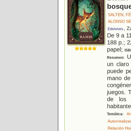
bosqu
SALTEN, FÉ
ALONSO SE
, Z
Edelvives
De 9 a 1
188 p.; 2
papel;
ISB
Un
Resumen:
un claro
puede pe
mano de 
congéner
juegos. 
de los 
habitante
An
Temática:
Autorrealiza
Relación Ho