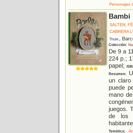
Personajes 
Bambi
SALTEN, FÉ
CABRERA L
, Barc
Thule
Colección:
Nar
De 9 a 1
224 p.; 1
papel;
ISB
Un
Resumen:
un claro
puede pe
mano de 
congéner
juegos. 
de los 
habitante
An
Temática: