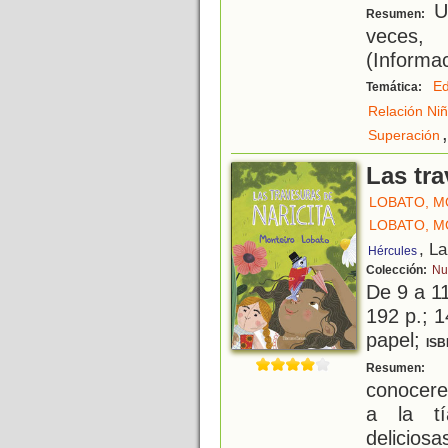
Un
Resumen:
veces,
(Informac
Ed
Temática:
Relación Ni
,
Superación
Las tra
LOBATO, M
LOBATO, M
, L
Hércules
Colección:
Nu
De 9 a 1
192 p.; 1
papel;
ISB
E
Resumen:
conocere
a la tí
delicios