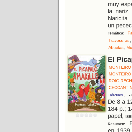
muy espec
la nariz
Naricita
un pececi
Fa
Temática:
,
Travesuras
,
Abuelas
Mu
El Pica
MONTEIRO 
MONTEIRO 
ROIG RECH
CECCANTIN
, L
Hércules
De 8 a 1
184 p.; 1
papel;
ISB
En
Resumen:
en 1939 