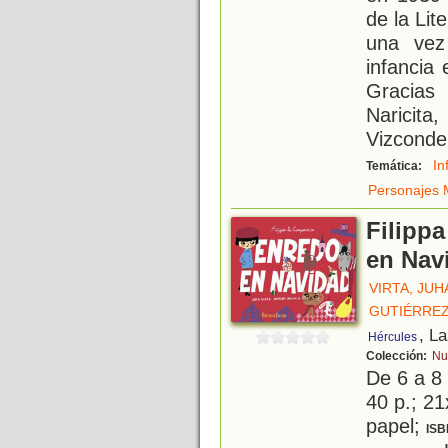
de la Lit
una vez
infancia 
Gracias
Naricita
Vizconde
In
Temática:
Personajes M
Filipp
en Nav
VIRTA, JUH
GUTIÉRREZ
, L
Hércules
Colección:
Nu
De 6 a 8
40 p.; 21
papel;
ISB