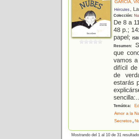
GARCÍA, V
, L
Hércules
Colección:
Nu
De 8 a 1
48 p.; 14
papel;
ISB
S
Resumen:
que cono
vamos a 
difícil 
de verd
estarás 
explicár
sencilla:
.
Ed
Temática:
Amor a la N
,
Secretos
N
Mostrando del 1 al 10 de 31 resultado