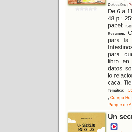
Colección:
¡Pr
De 6 a 1
48 p.; 25
papel;
ISB
Ca
Resumen:
para la
Intestin
para qu
libro en
datos so
lo relaci
caca. Ti
Co
Temática:
,
Cuerpo Hu
Parque de A
Un sec