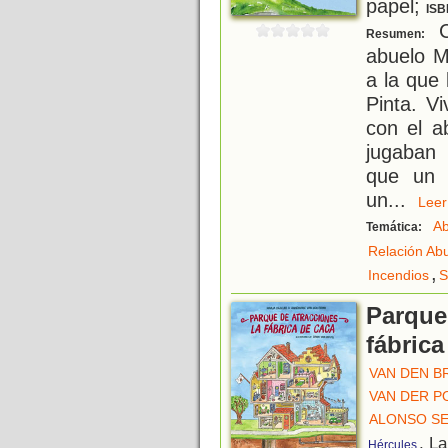
papel;
ISB
C
Resumen:
abuelo M
a la que
Pinta. V
con el a
jugaban 
que un 
un
...
Le
Ab
Temática:
Relación Ab
,
Incendios
S
Parque
fábrica
VAN DEN B
VAN DER P
ALONSO SE
, L
Hércules