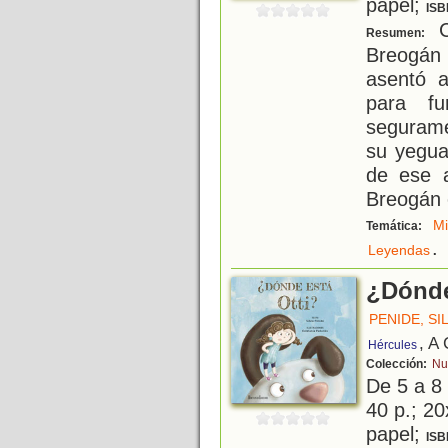
papel;
ISB
C
Resumen:
Breogán q
asentó a
para fu
segurame
su yegua.
de ese 
Breogán
Mi
Temática:
.
Leyendas
¿Dónde
PENIDE, SI
, A
Hércules
Colección:
Nu
De 5 a 8
40 p.; 20
papel;
ISB