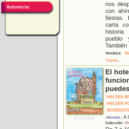
nos desp
con ahín
fiestas.
carta co
historia
pueblo 
También 
Ni
Temática:
.
Cartas
El hot
funcio
puedes
VAN DEN B
VAN DER P
SEISDEDOS
, A
Hércules
Colección:
¡Pr