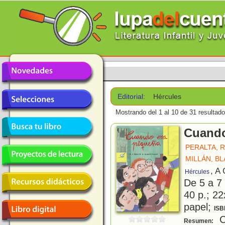
Editorial:
Hércules
Mostrando del 1 al 10 de 31 resultado
Cuando
PERALTA, 
MILLÁN, B
, A
Hércules
De 5 a 7
40 p.; 22
papel;
ISB
C
Resumen: