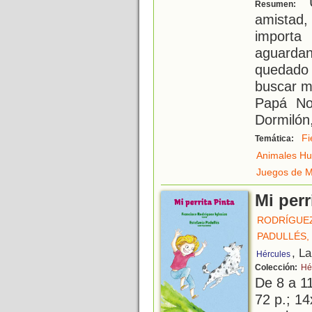
U
Resumen:
amistad
importa
aguardan
quedado
buscar m
Papá No
Dormilón,
Fi
Temática:
Animales H
Juegos de M
Mi perr
RODRÍGUEZ
PADULLÉS,
, L
Hércules
Colección:
Hér
De 8 a 1
72 p.; 14