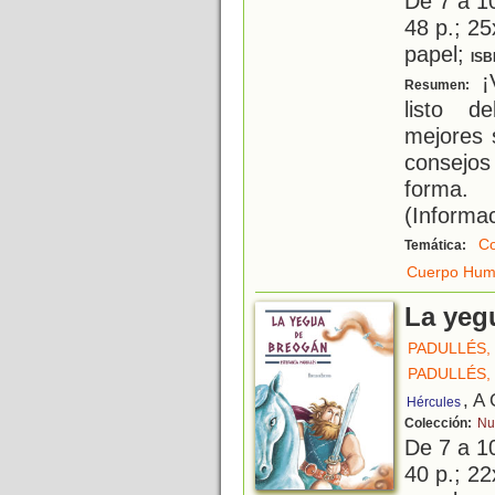
De 7 a 1
48 p.; 25
papel;
ISB
¡V
Resumen:
listo d
mejores 
consejo
forma. 
(Informac
Co
Temática:
Cuerpo Hu
La yeg
PADULLÉS,
PADULLÉS,
, A
Hércules
Colección:
Nu
De 7 a 1
40 p.; 22