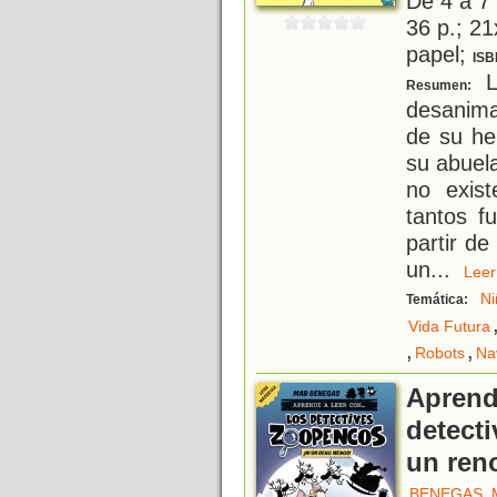
De 4 a 7
36 p.; 21
papel;
ISB
L
Resumen:
desanima
de su he
su abuel
no exist
tantos f
partir de
un
...
Le
Ni
Temática:
Vida Futura
,
,
Robots
Na
Aprende
detecti
un ren
BENEGAS, 