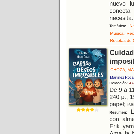
nuevo l
conecta
necesita
.
Na
Temática:
,
Música
Rec
Recetas de 
Cuidad
imposi
CHOZA, MA
Martínez Roca
Colección:
4Y
De 9 a 1
240 p.; 1
papel;
ISB
Li
Resumen:
con alma
Erik ya
Ama la N