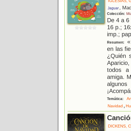
IGLESIAS, 
, Mad
Jaguar
Colección:
Mi
De 4 a 6
16 p.; 16
imp.; pa
«
Resumen:
en las fi
¿Quién s
Aparicio
todos a
amiga. M
alguno
¡Acompá
An
Temática:
,
Navidad
Hu
Canció
DICKENS, 