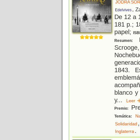
JODRA SOR
, Z
Edelvives
De 12 a 
181 p.; 1
papel;
ISB
L
Resumen:
Scrooge,
Noche
generac
1843. E
emblem
acompaña
blanco y
y
...
Lee
Pre
Premio:
Na
Temática:
,
Solidaridad
.
Inglaterra