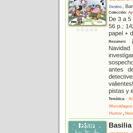
, Ba
Destino
Colección:
Ap
De 3 a 5
56 p.; 14
papel + d
¡
Resumen:
Navidad
investig
sospecho
antes d
detectiv
valientes
pistas y 
An
Temática:
Murciélagos
,
Humor
Nav
Basili