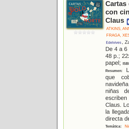
Cartas 
con ci
Claus
ATKINS, AN
FRAGA, XE
, Z
Edelvives
De 4 a 6
48 p.; 22
papel;
ISB
La
Resumen:
que cob
navideña
niñas d
escribe
Claus. L
la llegad
directa d
Ni
Temática: