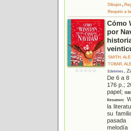
,
Dibujos
Reg
Respeto a la
Cómo W
por Na
histori
veintic
SMITH, ALE
TOBAR, AL
, Z
Edelvives
De 6 a 8
176 p.; 2
papel;
ISB
Wi
Resumen:
la litera
su famil
pasada 
melodía 