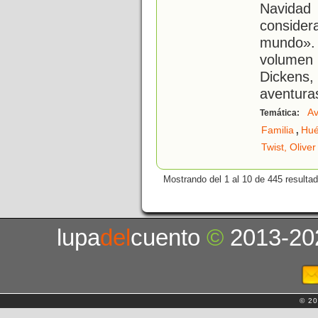
Navida
conside
mundo». 
volumen
Dickens,
aventura
Av
Temática:
,
Familia
Hué
Twist, Oliver
Mostrando del 1 al 10 de 445 resulta
lupa
del
cuento
©
2013-20
© 20