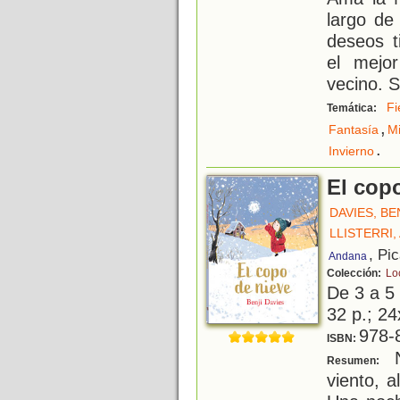
largo de
deseos t
el mejo
vecino. 
Fi
Temática:
,
Fantasía
Mi
.
Invierno
El cop
DAVIES, BE
LLISTERRI,
, Pi
Andana
Colección:
Lo
De 3 a 5
32 p.; 24
978-
ISBN:
N
Resumen:
viento, a