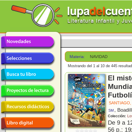
Materia:
NAVIDAD
Mostrando del 1 al 10 de 445 resulta
El mist
Mundia
Futbol
SANTIAGO,
, Boadil
SM
Colección:
Lo
De 9 a 1
56 p.; 19