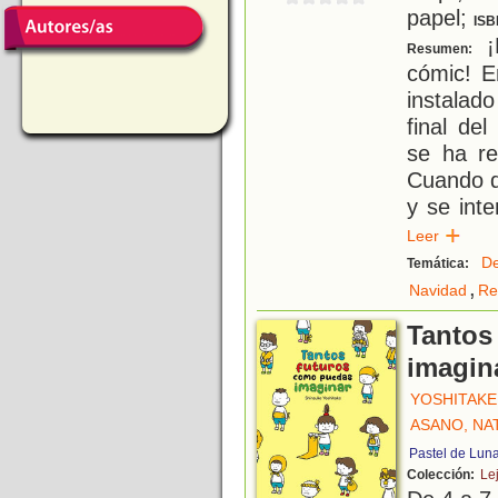
papel;
ISB
¡
Resumen:
cómic! E
instalad
final de
se ha re
Cuando de
y se int
Leer
De
Temática:
,
Navidad
Re
Tantos
imagin
YOSHITAKE
ASANO, NA
Pastel de Lun
Colección:
Le