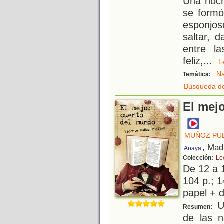
Una noche
se formó
esponjos
saltar, d
entre l
feliz,
...
Na
Temática:
Búsqueda de
El mej
MUÑOZ PUE
, Mad
Anaya
Colección:
Le
De 12 a 
104 p.; 1
papel + d
Un
Resumen:
de las 