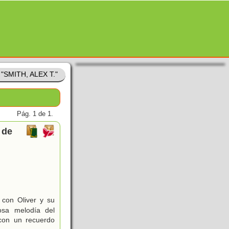
 "SMITH, ALEX T."
Pág. 1 de 1.
 de
z con Oliver y su
osa melodía del
 con un recuerdo