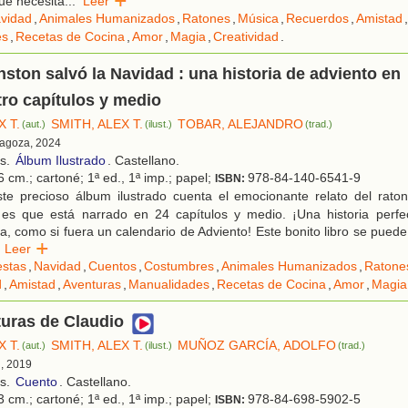
ue necesita
...
Leer
vidad
,
Animales Humanizados
,
Ratones
,
Música
,
Recuerdos
,
Amistad
,
es
,
Recetas de Cocina
,
Amor
,
Magia
,
Creatividad
.
ton salvó la Navidad : una historia de adviento en
tro capítulos y medio
X T.
SMITH, ALEX T.
TOBAR, ALEJANDRO
(aut.)
(ilust.)
(trad.)
ragoza, 2024
os.
Álbum Ilustrado
. Castellano.
 cm.; cartoné; 1ª ed., 1ª imp.; papel;
978-84-140-6541-9
ISBN:
te precioso álbum ilustrado cuenta el emocionante relato del raton
d es que está narrado en 24 capítulos y medio. ¡Una historia perfe
día, como si fuera un calendario de Adviento! Este bonito libro se pued
Leer
estas
,
Navidad
,
Cuentos
,
Costumbres
,
Animales Humanizados
,
Ratone
d
,
Amistad
,
Aventuras
,
Manualidades
,
Recetas de Cocina
,
Amor
,
Magia
uras de Claudio
X T.
SMITH, ALEX T.
MUÑOZ GARCÍA, ADOLFO
(aut.)
(ilust.)
(trad.)
d, 2019
os.
Cuento
. Castellano.
 cm.; cartoné; 1ª ed., 1ª imp.; papel;
978-84-698-5902-5
ISBN: