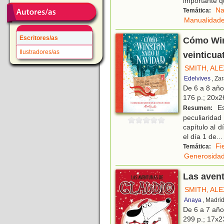
importante q
Na
Temática:
Manualidad
Escritores/as
Cómo Wins
Ilustradores/as
veinticua
SMITH, ALE
Edelvives
, Za
De 6 a 8 añ
176 p.; 20x26
Es
Resumen:
peculiarida
capítulo al 
el día 1 de
...
Fi
Temática:
Generosida
Las avent
SMITH, ALE
Anaya
, Madri
De 6 a 7 añ
299 p.; 17x23