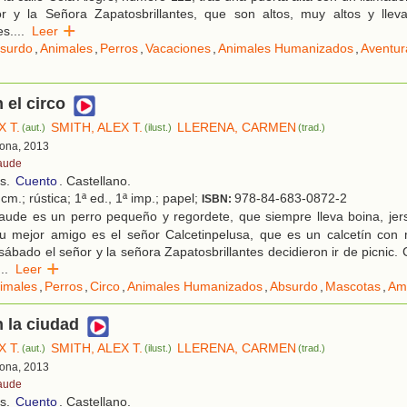
r y la Señora Zapatosbrillantes, que son altos, muy altos y lle
es.
...
Leer
surdo
,
Animales
,
Perros
,
Vacaciones
,
Animales Humanizados
,
Aventur
 el circo
X T.
SMITH, ALEX T.
LLERENA, CARMEN
(aut.)
(ilust.)
(trad.)
lona, 2013
aude
os.
Cuento
. Castellano.
cm.; rústica; 1ª ed., 1ª imp.; papel;
978-84-683-0872-2
ISBN:
aude es un perro pequeño y regordete, que siempre lleva boina, jer
 Su mejor amigo es el señor Calcetinpelusa, que es un calcetín co
sábado el señor y la señora Zapatosbrillantes decidieron ir de picnic. 
...
Leer
imales
,
Perros
,
Circo
,
Animales Humanizados
,
Absurdo
,
Mascotas
,
Am
 la ciudad
X T.
SMITH, ALEX T.
LLERENA, CARMEN
(aut.)
(ilust.)
(trad.)
lona, 2013
aude
os.
Cuento
. Castellano.