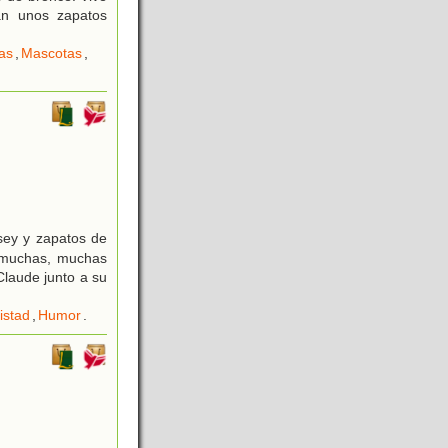
van unos zapatos
as
,
Mascotas
,
sey y zapatos de
n muchas, muchas
Claude junto a su
istad
,
Humor
.