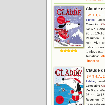
Claude en
SMITH, ALE
Edebé
, Barce
Colección:
Cl
De 6 a 7 añ
96 p.; 13x18 
Cl
Resumen:
rojo. Vive c
calcetín con
la nieve a
...
Ab
Temática:
,
Invierno
.
Claude d
SMITH, ALE
Edebé
, Barce
Colección:
Cl
De 6 a 7 añ
96 p.; 13x18 
Cla
Resumen:
casa está en