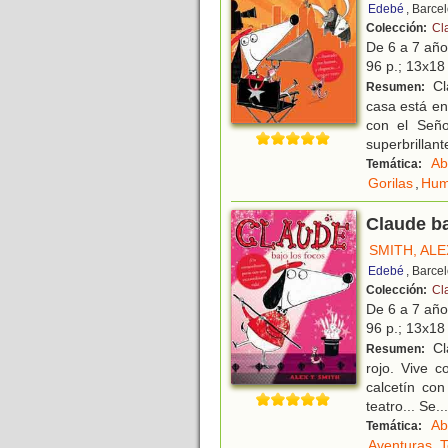
Edebé
, Barce
Colección:
Cl
De 6 a 7 añ
96 p.; 13x18 
Cla
Resumen:
casa está en
con el Seño
superbrillant
Ab
Temática:
Gorilas
,
Hum
Claude ba
SMITH, ALE
Edebé
, Barce
Colección:
Cl
De 6 a 7 añ
96 p.; 13x18 
Cl
Resumen:
rojo. Vive c
calcetín co
teatro... Se
...
Ab
Temática:
Aventuras
,
T