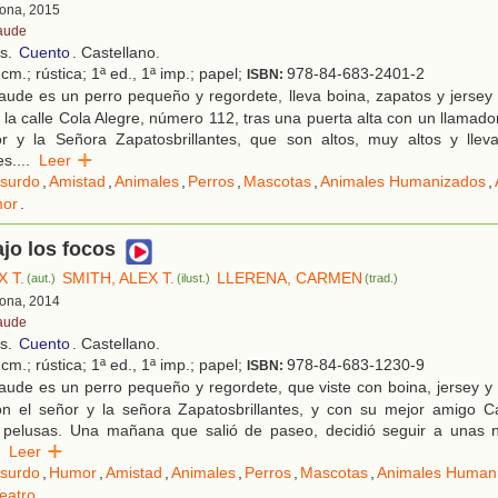
lona, 2015
aude
os.
Cuento
. Castellano.
cm.; rústica; 1ª ed., 1ª imp.; papel;
978-84-683-2401-2
ISBN:
ude es un perro pequeño y regordete, lleva boina, zapatos y jersey 
 la calle Cola Alegre, número 112, tras una puerta alta con un llamado
r y la Señora Zapatosbrillantes, que son altos, muy altos y lle
es.
...
Leer
surdo
,
Amistad
,
Animales
,
Perros
,
Mascotas
,
Animales Humanizados
,
or
.
jo los focos
X T.
SMITH, ALEX T.
LLERENA, CARMEN
(aut.)
(ilust.)
(trad.)
lona, 2014
aude
os.
Cuento
. Castellano.
cm.; rústica; 1ª ed., 1ª imp.; papel;
978-84-683-1230-9
ISBN:
aude es un perro pequeño y regordete, que viste con boina, jersey y
on el señor y la señora Zapatosbrillantes, y con su mejor amigo Ca
n pelusas. Una mañana que salió de paseo, decidió seguir a unas 
Leer
surdo
,
Humor
,
Amistad
,
Animales
,
Perros
,
Mascotas
,
Animales Human
eatro
.