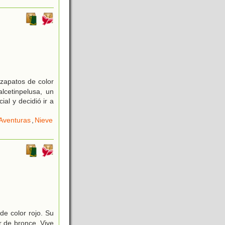
 zapatos de color
lcetinpelusa, un
al y decidió ir a
Aventuras
,
Nieve
de color rojo. Su
r de bronce. Vive