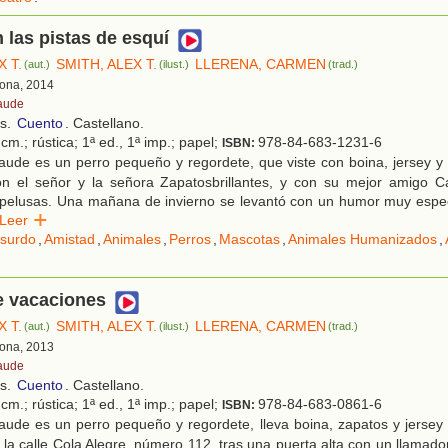
 las pistas de esquí
X T.
SMITH, ALEX T.
LLERENA, CARMEN
(aut.)
(ilust.)
(trad.)
lona, 2014
aude
os.
Cuento
. Castellano.
cm.; rústica; 1ª ed., 1ª imp.; papel;
978-84-683-1231-6
ISBN:
aude es un perro pequeño y regordete, que viste con boina, jersey y
on el señor y la señora Zapatosbrillantes, y con su mejor amigo Ca
 pelusas. Una mañana de invierno se levantó con un humor muy especi
Leer
surdo
,
Amistad
,
Animales
,
Perros
,
Mascotas
,
Animales Humanizados
,
e vacaciones
X T.
SMITH, ALEX T.
LLERENA, CARMEN
(aut.)
(ilust.)
(trad.)
lona, 2013
aude
os.
Cuento
. Castellano.
cm.; rústica; 1ª ed., 1ª imp.; papel;
978-84-683-0861-6
ISBN:
ude es un perro pequeño y regordete, lleva boina, zapatos y jersey 
 la calle Cola Alegre, número 112, tras una puerta alta con un llamado