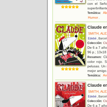
con el Seño
superbrillant
Ab
Temática:
Humor
.
Claude en
SMITH, ALE
Edebé
, Barce
Colección:
Cl
De 6 a 7 añ
96 p.; 13x18 
Cl
Resumen:
color rojo.
pelusas. Un 
mejor amigo
An
Temática:
Claude en
SMITH, ALE
Edebé
, Barce
Colección:
Cl
De 6 a 7 añ