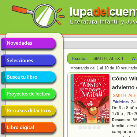
Escritor:
SMITH, ALEX T.
We
Mostrando del 1 al 10 de 10 resultado
Cómo Wins
adviento 
SMITH, ALE
Edelvives
, Za
De 6 a 8 añ
176 p.; 20x26
Wi
Resumen:
familia des
campanario 