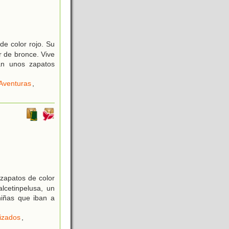
de color rojo. Su
r de bronce. Vive
van unos zapatos
Aventuras
,
 zapatos de color
lcetinpelusa, un
niñas que iban a
izados
,