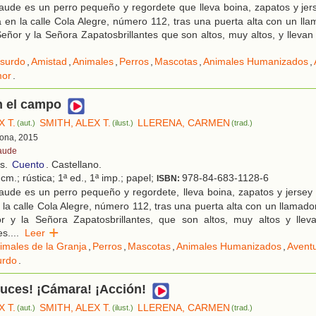
ude es un perro pequeño y regordete que lleva boina, zapatos y jers
 en la calle Cola Alegre, número 112, tras una puerta alta con un ll
Señor y la Señora Zapatosbrillantes que son altos, muy altos, y lleva
surdo
,
Amistad
,
Animales
,
Perros
,
Mascotas
,
Animales Humanizados
,
or
.
n el campo
X T.
SMITH, ALEX T.
LLERENA, CARMEN
(aut.)
(ilust.)
(trad.)
lona, 2015
aude
os.
Cuento
. Castellano.
cm.; rústica; 1ª ed., 1ª imp.; papel;
978-84-683-1128-6
ISBN:
ude es un perro pequeño y regordete, lleva boina, zapatos y jersey 
 la calle Cola Alegre, número 112, tras una puerta alta con un llamado
r y la Señora Zapatosbrillantes, que son altos, muy altos y lle
es.
...
Leer
imales de la Granja
,
Perros
,
Mascotas
,
Animales Humanizados
,
Avent
urdo
.
uces! ¡Cámara! ¡Acción!
X T.
SMITH, ALEX T.
LLERENA, CARMEN
(aut.)
(ilust.)
(trad.)