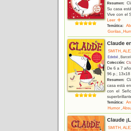
Cla
Resumen:
Su casa está
Vive con el 
Leer
Ab
Temática:
Gorilas
,
Hum
Claude e
SMITH, ALE
Edebé
, Barce
Colección:
Cl
De 6 a 7 añ
96 p.; 13x18 
Cla
Resumen:
casa está en
con el Seño
superbrillant
An
Temática:
Humor
,
Abs
Claude ¡L
SMITH, ALE