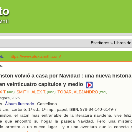
Escritores
»
Libros de
b:
https://www.alextsmith.com/
s.
ton volvió a casa por Navidad : una nueva historia
en veinticuatro capítulos y medio
X T.
SMITH, ALEX T.
TOBAR, ALEJANDRO
(aut.)
(ilust.)
(trad.)
ragoza, 2025
os.
Álbum Ilustrado
. Castellano.
 cm.; cartoné; 1ª ed., 1ª imp.; papel;
978-84-140-6149-7
ISBN:
nston, el ratón más entrañable de la literatura navideña, vive feli
de que encontró su hogar la pasada Navidad. Pero una misteri
lo arrastra a un nuevo lugar... y a una aventura que lo conecta