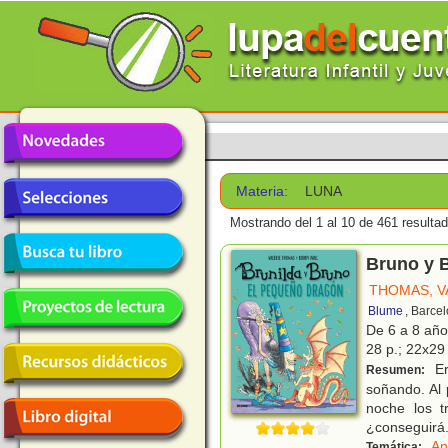
Materia:
LUNA
Mostrando del 1 al 10 de 461 resulta
Bruno y 
THOMAS, V
Blume
, Barce
De 6 a 8 añ
28 p.; 22x29 
Er
Resumen:
soñando. Al 
noche los t
¿conseguirá
An
Temática: