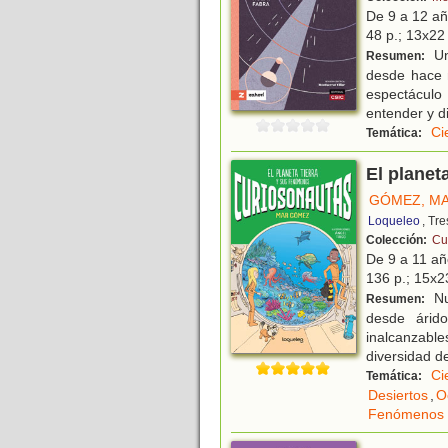
De 9 a 12 a
48 p.; 13x22 
Un
Resumen:
desde hace 
espectáculo 
entender y di
Ci
Temática:
El planet
GÓMEZ, M
Loqueleo
, Tr
Colección:
Cu
De 9 a 11 a
136 p.; 15x23
Nu
Resumen:
desde árid
inalcanzabl
diversidad d
Ci
Temática:
Desiertos
,
O
Fenómenos 