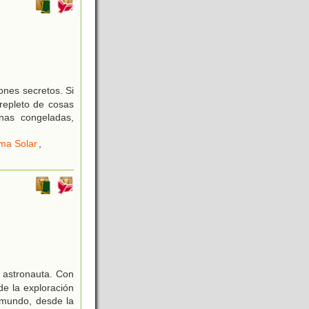
ones secretos. Si
 repleto de cosas
unas congeladas,
ma Solar
,
 astronauta. Con
de la exploración
l mundo, desde la