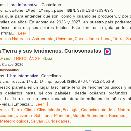
ños.
Libro Informativo
. Castellano.
cm.; cartoné; 1ª ed., 1º imp.; papel;
979-13-87709-69-3
ISBN:
a guía para entender qué son, cómo y cuándo se producen, y por 
miles de años. En agosto de 2026 y 2027, en nuestro país podrem
único: dos eclipses solares totales. Este libro es la guía perfecta
sfrutar
...
Leer
encias Naturales
,
Astronomía
,
Universo
,
Curiosidades
,
Luna
,
Tierra
,
So
a Tierra y sus fenómenos. Curiosonautas
AR
TRIGO, ÁNGEL
(aut.)
(ilust.)
es Cantos, 2026
riosonautas
ños.
Libro Informativo
. Castellano.
 cm.; rústica; 1ª ed., 1ª imp.; papel;
978-84-9122-553-9
ISBN:
estro planeta es un lugar fascinante lleno de fenómenos únicos y ri
os desiertos hasta gélidos paisajes, desde océanos profundos
es. La Tierra ha ido evolucionando durante millones de años y a
e vida. ¡Empieza
...
Leer
encia
,
Tierra
,
Clima
,
Climatología
,
Ecología
,
Conocimiento de la Natura
céanos
,
Universo
,
Sol
,
Luna
,
Planetas
,
Mundo Submarino
,
Bosques
,
Meteorológicos
,
Selvas
,
Curiosidades
.