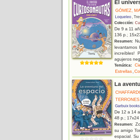
El univer
GÓMEZ, M
Loqueleo
, Tr
Colección:
Cu
De 9 a 11 a
136 p.; 15x23
Nue
Resumen:
levantamos l
increíbles!
agujeros ne
Ci
Temática:
Estrellas
,
Co
La aventu
CHAFFARD
TERRONES
Garbuix books
De 12 a 14 
48 p.; 17x24 
Zo
Resumen:
su amigo Tom
espacial. Su