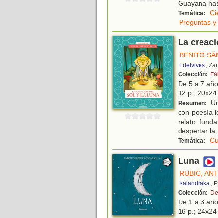
Guayana ha
Ci
Temática:
Preguntas y
La creaci
BENITO SÁ
Edelvives
, Za
Colección:
Fá
De 5 a 7 añ
12 p.; 20x24 
Un 
Resumen:
con poesía l
relato fund
despertar la
.
Cu
Temática:
Luna
RUBIO, AN
Kalandraka
, 
Colección:
De
De 1 a 3 añ
16 p.; 24x24