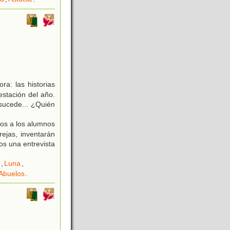
a: las historias
estación del año.
sucede... ¿Quién
mos a los alumnos
rejas, inventarán
os una entrevista
,
Luna
,
Abuelos
.