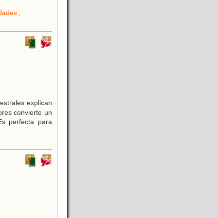
idades
,
estrales explican
ores convierte un
Es perfecta para
.