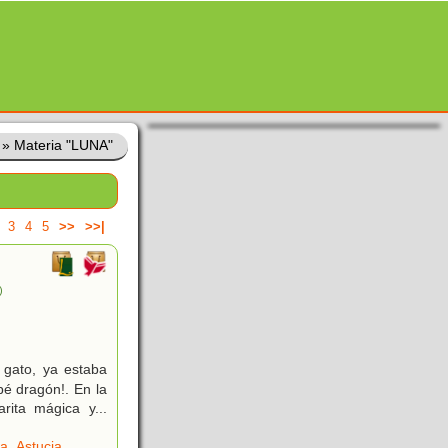
»
Materia "LUNA"
3
4
5
>>
>>|
)
 gato, ya estaba
bé dragón!. En la
ita mágica y...
a
,
Astucia
.