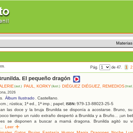
Materias
dos.
Pág.
de 47.
1
2
Brunilda. El pequeño dragón
ALERIE
PAUL, KORKY
DIÉGUEZ DIÉGUEZ, REMEDIOS
(aut.)
(ilust.)
(trad.
lona, 2026
os.
Álbum Ilustrado
. Castellano.
cm.; rústica; 1ª ed., 1ª imp.; papel;
979-13-88023-25-5
ISBN:
an las doce y la bruja Brunilda se disponía a acostarse. Bruno, su
poco tiempo un ruido extraño despertó a Brunilda y a Bruño... ¡un be
res se disponen a buscar a mamá dragona. Brunilda agitó su var
...
Leer
imales
,
Gatos
,
Brujas
,
Fantasía
,
Humor
,
Magia
,
Dragones
,
Noche
,
Lun