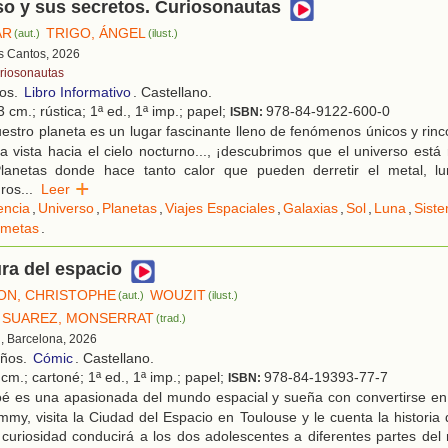
so y sus secretos. Curiosonautas
AR
TRIGO, ÁNGEL
(aut.)
(ilust.)
es Cantos, 2026
riosonautas
ños.
Libro Informativo
. Castellano.
 cm.; rústica; 1ª ed., 1ª imp.; papel;
978-84-9122-600-0
ISBN:
stro planeta es un lugar fascinante lleno de fenómenos únicos y rinc
a vista hacia el cielo nocturno..., ¡descubrimos que el universo está
 Planetas donde hace tanto calor que pueden derretir el metal, l
gros
...
Leer
encia
,
Universo
,
Planetas
,
Viajes Espaciales
,
Galaxias
,
Sol
,
Luna
,
Siste
metas
.
ra del espacio
ON, CHRISTOPHE
WOUZIT
(aut.)
(ilust.)
 SUAREZ, MONSERRAT
(trad.)
, Barcelona, 2026
años.
Cómic
. Castellano.
cm.; cartoné; 1ª ed., 1ª imp.; papel;
978-84-19393-77-7
ISBN:
é es una apasionada del mundo espacial y sueña con convertirse en
my, visita la Ciudad del Espacio en Toulouse y le cuenta la historia 
 curiosidad conducirá a los dos adolescentes a diferentes partes de