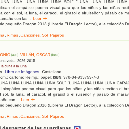
UNA LUNA LUNA LUNA LUNA SOL" "LUNA LUNA LUNA LUNA 
ifican el simpático poema visual para que los niños y las niñas reci
 con el sol, la luna, el caracol, el girasol o elruiseñor y pásalo de ma
tamaño con las
...
Leer
o pequeño Dragón 2018 (Librería El Dragón Lector), a la colección De
na
,
Rimas
,
Canciones
,
Sol
,
Pájaros
.
TONIO
VILLÁN, ÓSCAR
(aut.)
(ilust.)
Pontevedra, 2026, 2015
 la cuna a la luna
os.
Libro de Imágenes
. Castellano.
 cm.; cartoné; Reimp.; papel;
978-84-933759-7-3
ISBN:
UNA LUNA LUNA LUNA LUNA SOL" "LUNA LUNA LUNA LUNA CARACO
el simpático poema visual para que los niños y las niñas reciten el br
 sol, la luna, el caracol, el girasol o el ruiseñor y pásalo de maravi
maño con
...
Leer
o pequeño Dragón 2018 (Librería El Dragón Lector), a la colección De
na
,
Rimas
,
Canciones
,
Sol
,
Pájaros
.
l despertar de las guardianas