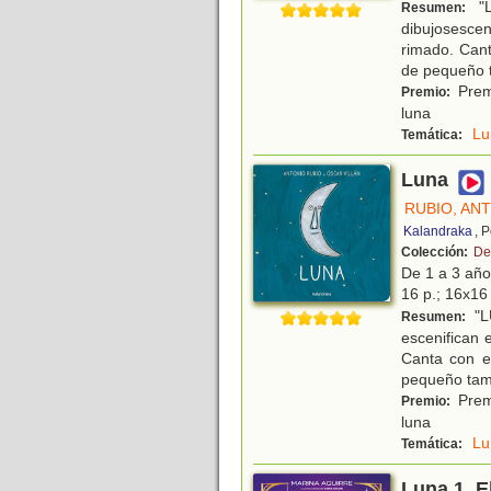
"L
Resumen:
dibujosescen
rimado. Canta
de pequeño 
Premi
Premio:
luna
Lu
Temática:
Luna
RUBIO, AN
Kalandraka
, 
Colección:
De
De 1 a 3 añ
16 p.; 16x16
"L
Resumen:
escenifican 
Canta con el
pequeño ta
Premi
Premio:
luna
Lu
Temática:
Luna 1. E