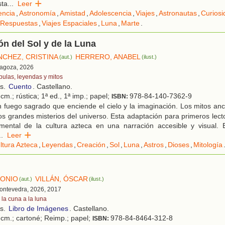
sta
...
Leer
encia
,
Astronomía
,
Amistad
,
Adolescencia
,
Viajes
,
Astronautas
,
Curios
 Respuestas
,
Viajes Espaciales
,
Luna
,
Marte
.
ón del Sol y de la Luna
NCHEZ, CRISTINA
HERRERO, ANABEL
(aut.)
(ilust.)
ragoza, 2026
bulas, leyendas y mitos
os.
Cuento
. Castellano.
cm.; rústica; 1ª ed., 1ª imp.; papel;
978-84-140-7362-9
ISBN:
fuego sagrado que enciende el cielo y la imaginación. Los mitos anc
os grandes misterios del universo. Esta adaptación para primeros lect
amental de la cultura azteca en una narración accesible y visual. 
..
Leer
ltura Azteca
,
Leyendas
,
Creación
,
Sol
,
Luna
,
Astros
,
Dioses
,
Mitología
TONIO
VILLÁN, ÓSCAR
(aut.)
(ilust.)
Pontevedra, 2026, 2017
 la cuna a la luna
os.
Libro de Imágenes
. Castellano.
 cm.; cartoné; Reimp.; papel;
978-84-8464-312-8
ISBN: