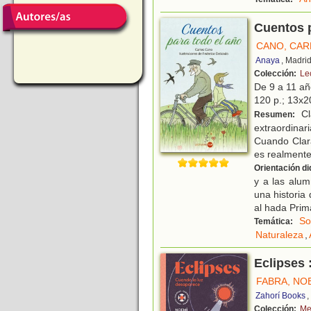
Cuentos p
CANO, CAR
Anaya
, Madri
Colección:
Le
De 9 a 11 a
120 p.; 13x20
Cl
Resumen:
extraordinar
Cuando Clara
es realment
Orientación di
y a las alum
una historia
al hada Prim
So
Temática:
Naturaleza
,
Eclipses 
FABRA, NO
Zahorí Books
,
Colección:
Me