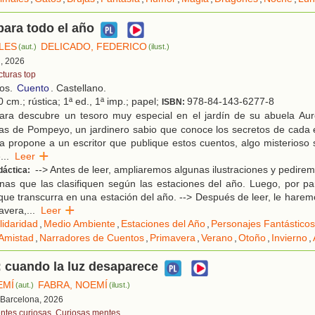
ara todo el año
LES
DELICADO, FEDERICO
(aut.)
(ilust.)
d, 2026
cturas top
ños.
Cuento
. Castellano.
 cm.; rústica; 1ª ed., 1ª imp.; papel;
978-84-143-6277-8
ISBN:
ara descubre un tesoro muy especial en el jardín de su abuela Auror
ias de Pompeyo, un jardinero sabio que conoce los secretos de cada 
 propone a un escritor que publique estos cuentos, algo misterioso 
e
...
Leer
--> Antes de leer, ampliaremos algunas ilustraciones y pedire
dáctica:
nas que las clasifiquen según las estaciones del año. Luego, por pa
 que transcurra en una estación del año. --> Después de leer, le harem
avera,
...
Leer
lidaridad
,
Medio Ambiente
,
Estaciones del Año
,
Personajes Fantásticos
Amistad
,
Narradores de Cuentos
,
Primavera
,
Verano
,
Otoño
,
Invierno
,
: cuando la luz desaparece
EMÍ
FABRA, NOEMÍ
(aut.)
(ilust.)
 Barcelona, 2026
ntes curiosas. Curiosas mentes