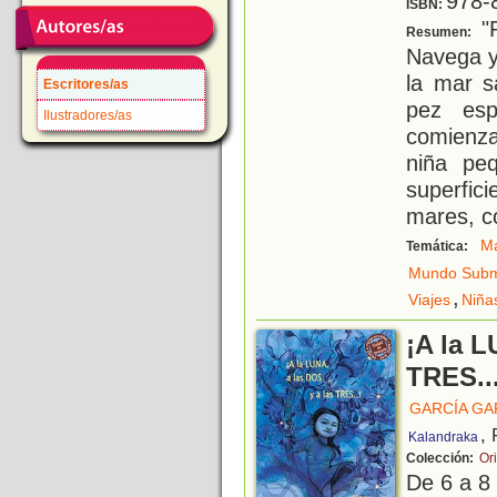
978-
ISBN:
"P
Resumen:
Navega y
la mar s
Escritores/as
pez esp
Ilustradores/as
comienza
niña peq
superfici
mares, c
M
Temática:
Mundo Subm
,
Viajes
Niña
¡A la L
TRES...
GARCÍA GA
,
Kalandraka
Colección:
Or
De 6 a 8