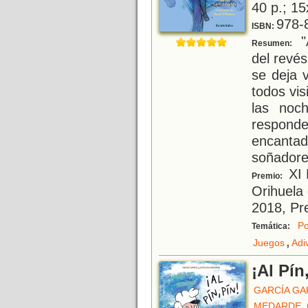
40 p.; 15
978-
ISBN:
"A
Resumen:
del revé
se deja 
todos vi
las noc
respon
encantad
soñadore
XI 
Premio:
Orihuela 
2018, Pr
Po
Temática:
,
Juegos
Adi
¡Al Pín
GARCÍA GA
MEDARDE, 