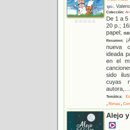
, Valen
Iglú
Colección:
Al
De 1 a 5
20 p.; 16
papel;
ISB
¡A
Resumen:
nueva c
ideada p
en el m
cancione
sido ilu
cuyas n
autora,
...
Ed
Temática:
,
,
Rimas
Com
Alejo y