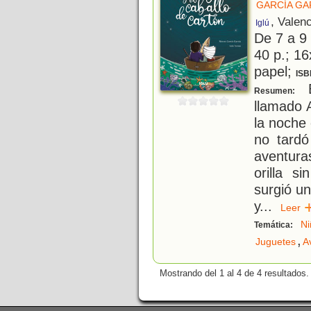
GARCÍA GA
, Valen
Iglú
De 7 a 9
40 p.; 16
papel;
ISB
E
Resumen:
llamado 
la noche 
no tard
aventura
orilla s
surgió u
y
...
Lee
Ni
Temática:
,
Juguetes
A
Mostrando del 1 al 4 de 4 resultados.