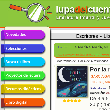
Escritores
»
Li
Escritor:
GARCÍA GARCÍA, NI
https://www.instagram.com/nieves
Mostrando del 1 al 4 de 4 resultados.
Por la 
GARCÍA GA
GIBERT, M
,
Kalandraka
Colección:
Ac
De 3 a 5
20 p.; 19