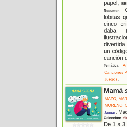
papel;
ISB
Ci
Resumen:
lobitas 
cinco cr
daba. 
ilustra
divertid
un códig
canción d
An
Temática:
Canciones P
.
Juegos
Mamá 
MAZO, MAR
MORENO, C
, Mad
Jaguar
Colección:
Mi
De 1 a 3