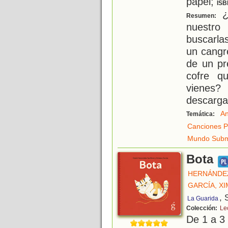
papel;
ISB
¿
Resumen:
nuestro
buscarla
un cangr
de un pr
cofre q
vienes
descarga
An
Temática:
Canciones P
Mundo Subm
Bota
HERNÁNDEZ
GARCÍA, X
, 
La Guarida
Colección:
Leo
De 1 a 3