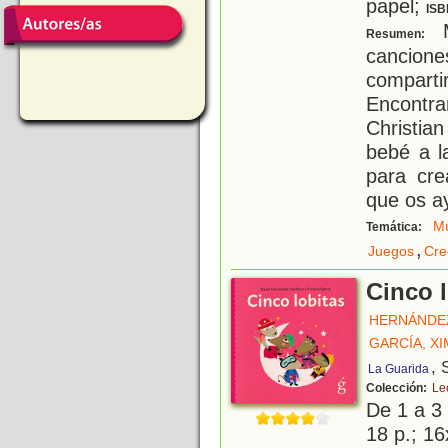
papel;
ISB
M
Resumen:
cancion
compar
Encontr
Christia
bebé a l
para cr
que os ay
Mú
Temática:
,
Juegos
Cre
Cinco l
HERNÁNDEZ
GARCÍA, X
, 
La Guarida
Colección:
Leo
De 1 a 3
18 p.; 16