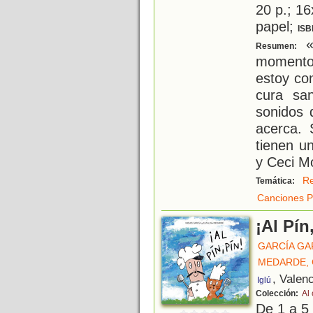
20 p.; 16
papel;
ISB
«
Resumen:
momento
estoy con
cura sa
sonidos
acerca. 
tienen u
y Ceci M
Re
Temática:
Canciones P
¡Al Pín
GARCÍA GA
MEDARDE, 
, Valen
Iglú
Colección:
Al
De 1 a 5