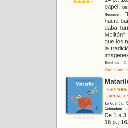
papel;
ISB
"D
Resumen:
hacía bai
daba tur
Melitón"
que los n
la tradi
imágenes,
Ca
Temática:
Canciones 
Mataril
HERNÁNDEZ
GARCÍA, X
, 
La Guarida
Colección:
Leo
De 1 a 3
16 p.; 16