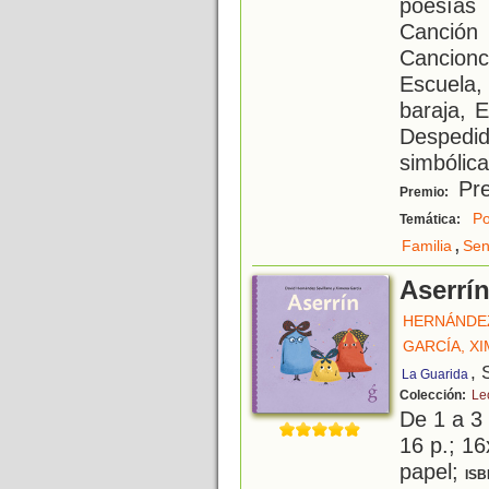
poesías
Canción 
Cancionci
Escuela,
baraja, 
Despedid
simbólic
Pre
Premio:
Po
Temática:
,
Familia
Sen
Aserrí
HERNÁNDEZ
GARCÍA, X
, 
La Guarida
Colección:
Leo
De 1 a 3
16 p.; 16
papel;
ISB