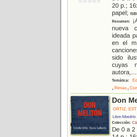
20 p.; 16
papel;
ISB
¡A
Resumen:
nueva c
ideada p
en el m
cancione
sido ilu
cuyas n
autora,
...
Ed
Temática:
,
,
Rimas
Com
Don Me
ORTIZ, ES
Libre Albedrío
Colección:
Cá
De 0 a 2
14 p.; 16