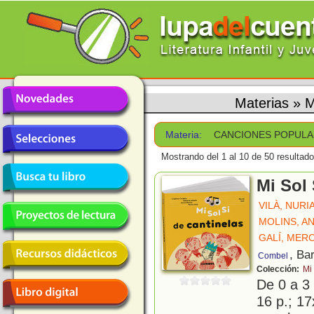
Materias
»
M
Materia:
CANCIONES POPUL
Mostrando del 1 al 10 de 50 resultado
Mi Sol 
VILÀ, NURI
MOLINS, A
GALÍ, MER
, Ba
Combel
Colección:
Mi 
De 0 a 3
16 p.; 17