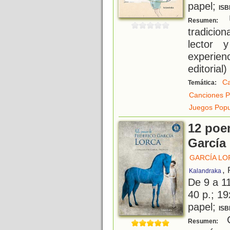
papel;
ISB
U
Resumen:
tradicion
lector 
experien
editorial)
Ca
Temática:
Canciones P
Juegos Popu
12 poe
García
GARCÍA LO
,
Kalandraka
De 9 a 1
40 p.; 19
papel;
ISB
C
Resumen: