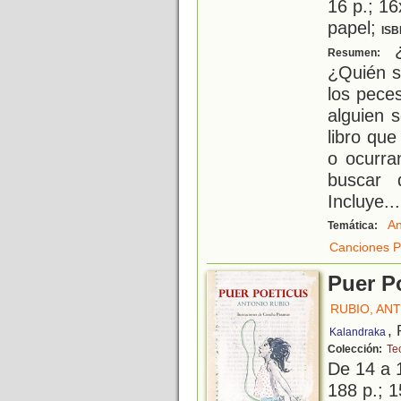
16 p.; 16
papel;
ISB
¿
Resumen:
¿Quién s
los pece
alguien 
libro qu
o ocurra
buscar 
Incluye
...
An
Temática:
Canciones P
Puer P
RUBIO, AN
,
Kalandraka
Colección:
Te
De 14 a 
188 p.; 1