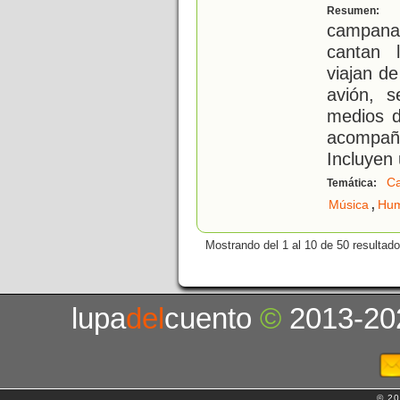
L
Resumen:
campan
cantan l
viajan d
avión, s
medios d
acompañ
Incluyen
C
Temática:
,
Música
Hu
Mostrando del 1 al 10 de 50 resultado
lupa
del
cuento
©
2013-20
© 20