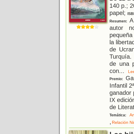
140 p.; 2
papel;
ISB
A 
Resumen:
autor n
pequeña 
la libert
de Ucran
Turquía.
de una 
con
...
L
Gan
Premio:
Infantil 2
ganador p
IX edici
de Litera
An
Temática:
,
Relación N