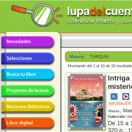
Materia:
TURQUÍA
Mostrando del 1 al 10 de 19 resultado
Intrig
mister
NEUBAUER,
, Mad
Maeva
Colección:
Ma
De 15 a 
320 p.; 1