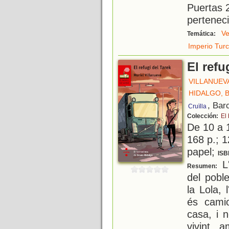
Puertas 2
pertenec
V
Temática:
Imperio Tur
El refu
VILLANUEV
HIDALGO, 
, Bar
Cruïlla
Colección:
El
De 10 a 
168 p.; 1
papel;
ISB
L'
Resumen:
del pobl
la Lola, 
és cami
casa, i n
vivint 