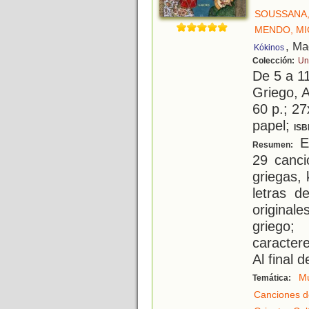
SOUSSANA,
MENDO, MI
, Ma
Kókinos
Colección:
Un
De 5 a 1
Griego, 
60 p.; 27
papel;
ISB
En
Resumen:
29 canci
griegas,
letras d
original
griego;
caractere
Al final d
Mú
Temática:
Canciones 