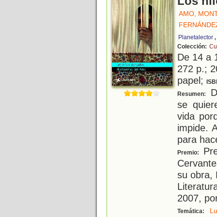
Los hi
AMO, MON
FERNÁNDE
Planetalector
Colección:
Cu
De 14 a 
272 p.; 2
papel;
ISB
Do
Resumen:
se quier
vida por
impide. 
para hac
Prem
Premio:
Cervante
su obra,
Literatur
2007, por
Lu
Temática: