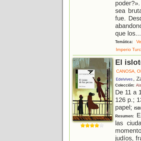
poder?»
sea brut
fue. Des
abandonó
que los
...
V
Temática:
Imperio Tur
El islo
CANOSA, O
, Z
Edelvives
Colección:
Al
De 11 a 
126 p.; 1
papel;
ISB
Es
Resumen:
las ciud
momento 
judíos, f