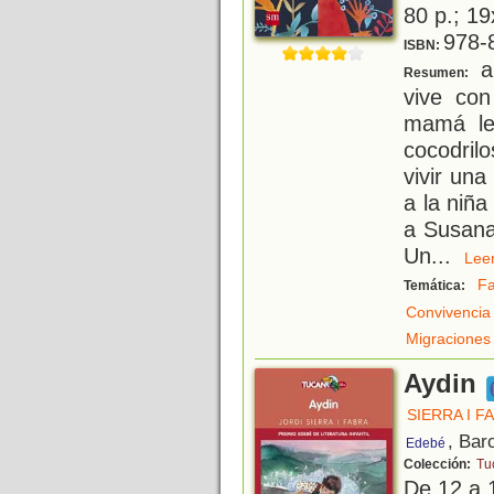
80 p.; 19
978-
ISBN:
an
Resumen:
vive con
mamá le
cocodrilo
vivir una
a la niñ
a Susana
Un
...
Le
Fa
Temática:
Convivencia
Migraciones
Aydin
SIERRA I F
, Bar
Edebé
Colección:
Tu
De 12 a 