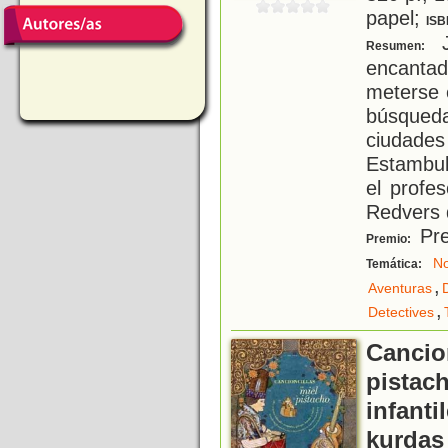
papel;
ISB
J
Resumen:
encantad
meterse 
búsqued
ciudade
Estambul
el profe
Redvers 
Pre
Premio:
No
Temática:
,
Aventuras
,
Detectives
Cancion
pistac
infanti
kurdas