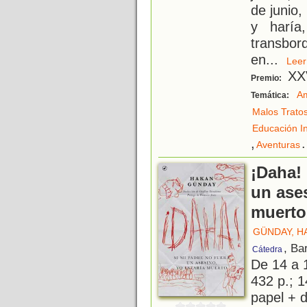
de junio,
y haría
transbo
en
...
Le
XXV
Premio:
Am
Temática:
Malos Trato
Educación In
,
.
Aventuras
¡Daha! 
un ases
muerto
GÜNDAY, H
, Ba
Cátedra
De 14 a 
432 p.; 1
papel + d