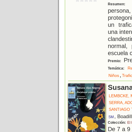
U
Resumen:
persona,
protegon
un trafi
una inten
clandes
normal,
escuela 
Pre
Premio:
Re
Temática:
,
Niños
Trafi
Susana
LEMBCKE, 
SERRA, AD
SANTIAGO 
, Boadil
SM
Colección:
El
De 7 a 9