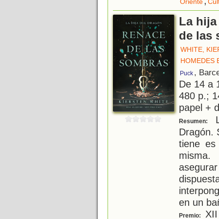
,
Oriente
Cul
La hija
de las
WHITE, KI
HOMEDES 
, Barc
Puck
De 14 a 
480 p.; 1
papel + d
L
Resumen:
Dragón. S
tiene es
misma. 
asegura
dispuest
interpon
en un ba
XII
Premio: