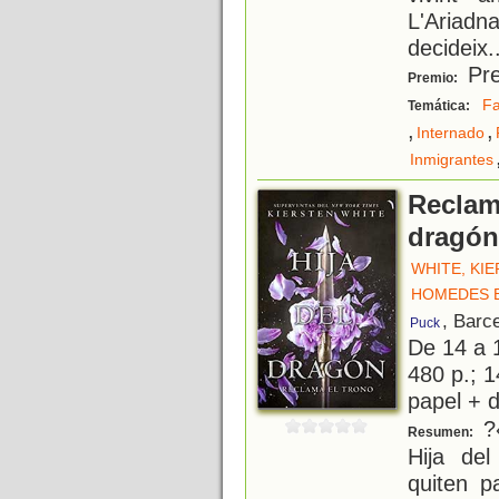
L'Ariad
decideix
.
Pre
Premio:
Fa
Temática:
,
,
Internado
Inmigrantes
Reclama
dragón 
WHITE, KI
HOMEDES 
, Barc
Puck
De 14 a 
480 p.; 1
papel + d
?«
Resumen:
Hija de
quiten p