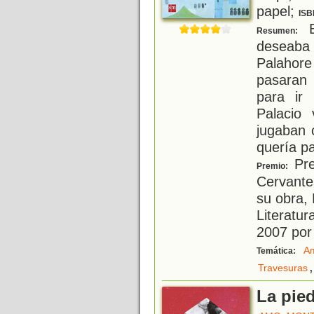
papel;
ISB
E
Resumen:
deseaba
Palahore
pasaran
para ir
Palacio
jugaban 
quería pa
Pre
Premio:
Cervante
su obra,
Literatur
2007 por 
Am
Temática:
,
Travesuras
La pie