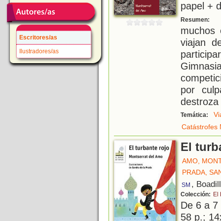
papel + d
S
Resumen:
muchos o
Escritores/as
viajan 
Ilustradores/as
partici
Gimnasi
competic
por cul
destroza 
Vi
Temática:
Catástrofes 
El turb
AMO, MON
PRADA, SA
, Boadil
SM
Colección:
El
De 6 a 7
58 p.; 14