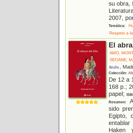
su obra,
Literatur
2007, por
H
Temática:
Respeto a la
El abra
AMO, MON
SEOANE, M
, Mad
Bruño
Colección:
Al
De 12 a 
168 p.; 2
papel;
ISB
A
Resumen:
sido pre
Egipto, 
entablar
Haken y