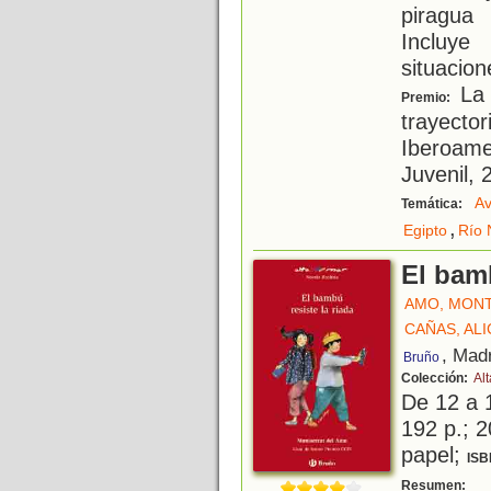
piragua 
Incluye
situacion
La 
Premio:
trayector
Iberoamer
Juvenil, 
Av
Temática:
,
Egipto
Río 
El bamb
AMO, MON
CAÑAS, ALI
, Mad
Bruño
Colección:
Al
De 12 a 
192 p.; 2
papel;
ISB
E
Resumen: