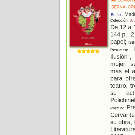
AMO, MON
SERNA, CRI
, Mad
Bruño
Colección:
Al
De 12 a 
144 p.; 2
papel;
ISB
L
Resumen:
Ilusión"
mujer, s
más el a
para ofr
teatro, t
su acti
Polichine
Prem
Premio:
Cervante
su obra,
Literatur