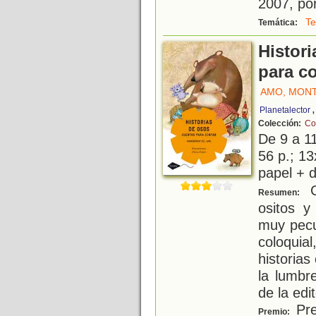
2007, por
Te
Temática:
Histor
para c
AMO, MON
Planetalector
Colección:
Co
De 9 a 1
56 p.; 13
papel + d
C
Resumen:
ositos y
muy pecu
coloquia
historias
la lumbre
de la edit
Pre
Premio: