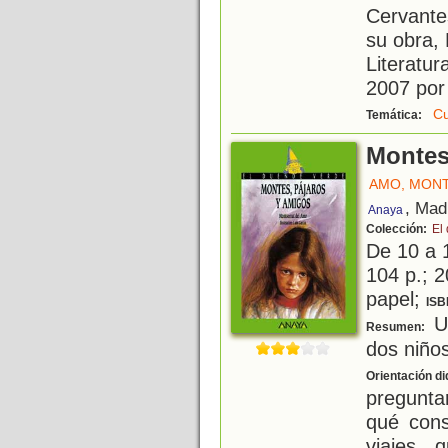
Cervante
su obra,
Literatur
2007 por 
Cu
Temática:
Montes
AMO, MON
, Mad
Anaya
Colección:
El
De 10 a 
104 p.; 2
papel;
ISB
Un
Resumen:
dos niños
Orientación di
pregunta
qué cons
viajes 