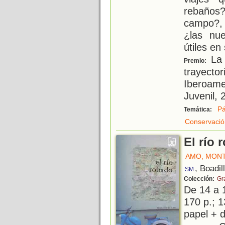
rebaños
campo?,
¿las nu
útiles en
La 
Premio:
trayector
Iberoamer
Juvenil, 
Pá
Temática:
Conservació
El río 
AMO, MON
, Boadil
SM
Colección:
Gr
De 14 a 
170 p.; 1
papel + d