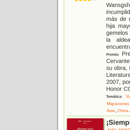
Wansgsho
incumplid
más de u
hija may
gemelos 
la alde
encuentr
Prem
Premio:
Cervante
su obra,
Literatur
2007, por
Honor C
Vi
Temática:
Migraciones
,
Asia
China
¡Siemp