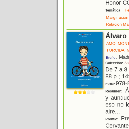
Honor C
Pe
Temática:
Marginación 
Relación Ma
Álvaro 
AMO, MON
TORCIDA, M
, Mad
Bruño
Colección:
Al
De 7 a 8
88 p.; 14
978-
ISBN:
Ál
Resumen:
y aunque
eso no l
aire...
Prem
Premio:
Cervante