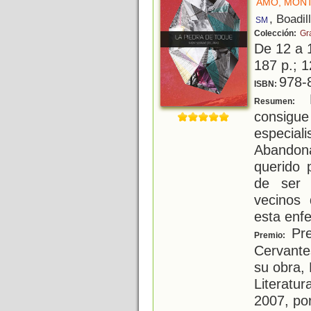
AMO, MON
, Boadil
SM
Colección:
Gr
De 12 a 
187 p.; 1
978-
ISBN:
F
Resumen:
consigue
especia
Abandon
querido 
de ser 
vecinos
esta enf
Prem
Premio:
Cervante
su obra,
Literatur
2007, por