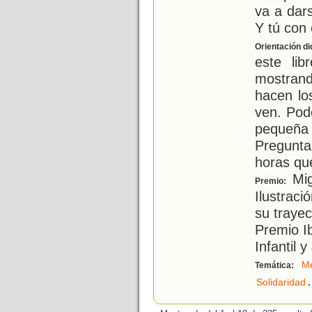
va a dar
Y tú con 
Orientación di
este lib
mostrand
hacen lo
ven. Pod
pequeña
Pregunt
horas qu
Mig
Premio:
Ilustraci
su trayec
Premio I
Infantil 
Me
Temática:
.
Solidaridad