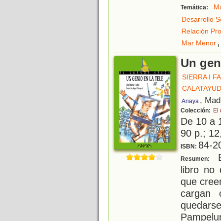
M
Temática:
Desarrollo S
Relación Pr
,
Mar Menor
Un geni
SIERRA I F
CALATAYUD
, Mad
Anaya
Colección:
El
De 10 a 
90 p.; 12
84-2
ISBN:
E
Resumen:
libro no
que cree
cargan 
quedarse
Pampelum