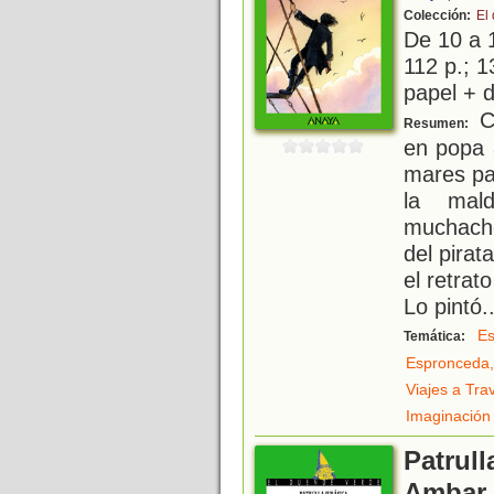
Colección:
El
De 10 a 
112 p.; 1
papel + d
Co
Resumen:
en popa 
mares pa
la mal
muchacho
del pirat
el retra
Lo pintó
.
Es
Temática:
Espronceda,
Viajes a Tra
Imaginación
Patrull
Ambar