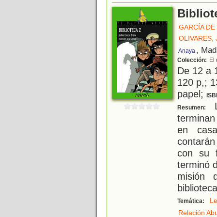
Bibliot
GARCÍA DE
OLIVARES, 
, Mad
Anaya
Colección:
El
De 12 a 
120 p,; 1
papel;
ISB
L
Resumen:
terminan
en casa
contarán
con su 
terminó 
misión 
bibliotec
Le
Temática:
Relación Ab