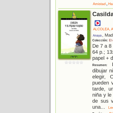
,
Amistad
Ha
Casilda
ALCOLEA, 
, Mad
Anaya
Colección:
El
De 7 a 8
64 p.; 13
papel + d
L
Resumen:
dibujar n
elegir, 
pueden v
tarde, u
niña y le
de sus v
una
...
L