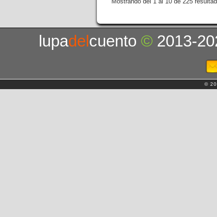
Mostrando del 1 al 10 de 225 resulta
lupa
del
cuento
©
2013-20
© 20