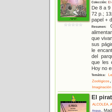
Colección:
El
De 8 a 9
72 p.; 13
papel + d
C
Resumen:
aliment
que vivam
sus pági
le encan
del parq
que les 
Hoy no e
Le
Temática:
,
Zoológicos
Imaginación
El pira
ALCOLEA, 
, Mad
Anaya