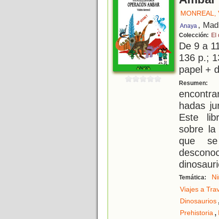
MONREAL, 
, Mad
Anaya
Colección:
El
De 9 a 1
136 p.; 1
papel + d
U
Resumen:
encontra
hadas ju
Este lib
sobre la
que se
descono
dinosauri
Ni
Temática:
Viajes a Tra
Dinosaurios
,
Prehistoria