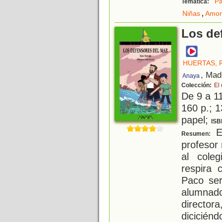
Pá
Temática:
,
Niñas
Amor 
Los de
HUERTAS, 
, Mad
Anaya
Colección:
El
De 9 a 1
160 p.; 1
papel;
ISB
Es
Resumen:
profesor 
al cole
respira 
Paco ser
alumnad
direct
diciciénd