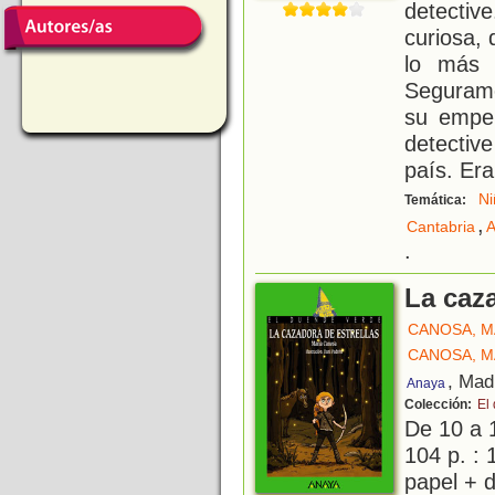
detectiv
curiosa, 
lo más 
Segurame
su empeñ
detectiv
país. Era
Ni
Temática:
,
Cantabria
A
.
La caza
CANOSA, M
CANOSA, M
, Mad
Anaya
Colección:
El
De 10 a 
104 p. : 
papel + d