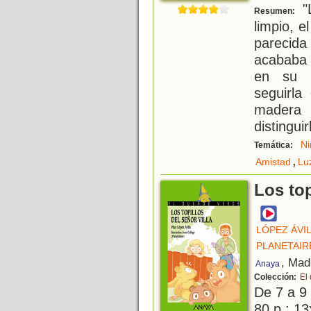
"L
Resumen:
limpio, e
parecid
acababa 
en su a
seguirla
madera 
distinguir
Ni
Temática:
,
Amistad
Lu
Los top
LÓPEZ ÁVIL
PLANETAIR
, Mad
Anaya
Colección:
El
De 7 a 9
80 p.; 13