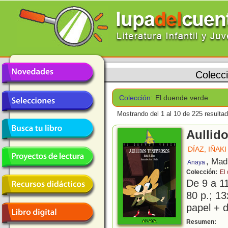
Colecc
Colección:
El duende verde
Mostrando del 1 al 10 de 225 resulta
Aullid
DÍAZ, IÑAKI
, Mad
Anaya
Colección:
El
De 9 a 1
80 p.; 13
papel + d
"
Resumen: