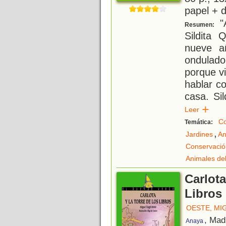
papel + d
"A
Resumen:
Sildita Q
nueve a
ondulad
porque v
hablar c
casa. Si
Leer
Co
Temática:
,
Jardines
An
Conservació
Animales del
Carlota
Libros
OESTE, MI
, Mad
Anaya