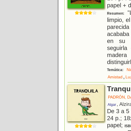
papel + d
"L
Resumen:
limpio, e
parecid
acababa 
en su a
seguirla
madera 
distinguir
Ni
Temática:
,
Amistad
Lu
Tranqu
PADRÓN, D
, Alzir
Algar
De 3 a 5
24 p.; 18
papel;
ISB