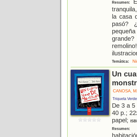
Es
Resumen:
tranquil
la casa 
pasó? ¿
pequeña
grande?
remolin
ilustraci
Ni
Temática:
Un cua
monst
CANOSA, M
Triqueta Verde
De 3 a 5
40 p.; 22
papel;
ISB
N
Resumen:
habitaci