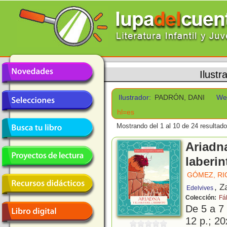
Ilustr
Ilustrador:
PADRÓN, DANI
We
hl=es
Mostrando del 1 al 10 de 24 resultado
Ariadna
laberin
GÓMEZ, R
, Z
Edelvives
Colección:
Fá
De 5 a 7
12 p.; 20