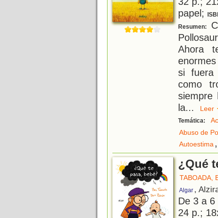
32 p.; 21
papel;
ISB
Cu
Resumen:
Pollosaur
Ahora t
enormes 
si fuera
como tr
siempre 
la
...
Lee
Ac
Temática:
Abuso de P
,
Autoestima
¿Qué t
TABOADA, 
, Alzir
Algar
De 3 a 6
24 p.; 18