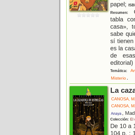
papel;
ISB
C
Resumen:
tabla c
casa», t
sabe qui
sí tienen
es la ca
de esas
editorial)
An
Temática:
.
Misterio
La caza
CANOSA, M
CANOSA, M
, Mad
Anaya
Colección:
El
De 10 a 
104 p. : 