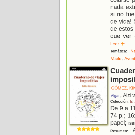
nada extr
si no fu
de vida!
de estos
que ver 
Leer
Na
Temática:
,
Vuelo
Aven
Cuader
imposi
GÓMEZ, KI
, Alzir
Algar
Colección:
El
De 9 a 1
74 p.; 16
papel;
ISB
Al
Resumen: