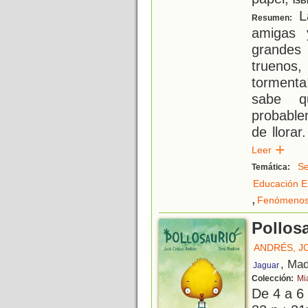
ISB
La
Resumen:
amigas 
grande
truenos
tormenta
sabe q
probabl
de llora
Leer
Se
Temática:
Educación E
,
Fenómenos 
Pollos
ANDRÉS, J
, Mad
Jaguar
Colección:
Mi
De 4 a 6