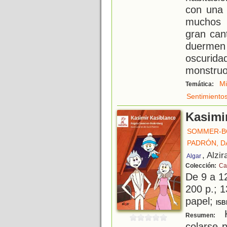
con una 
muchos 
gran can
duermen 
oscurida
monstruo
M
Temática:
Sentimiento
Kasimi
SOMMER-B
PADRÓN, D
, Alzir
Algar
Colección:
Ca
De 9 a 1
200 p.; 1
papel;
ISB
K
Resumen:
colarse p