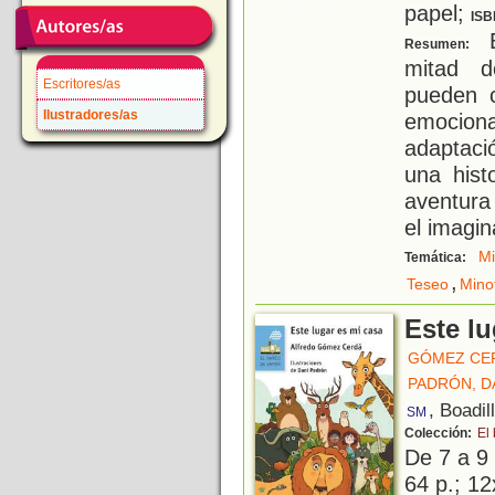
papel;
ISB
E
Resumen:
mitad d
Escritores/as
pueden c
Ilustradores/as
emociona
adaptaci
una hist
aventura
el imagin
Mi
Temática:
,
Teseo
Mino
Este lu
GÓMEZ CE
PADRÓN, D
, Boadil
SM
Colección:
El
De 7 a 9
64 p.; 12