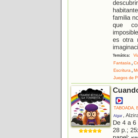
descubri
habitan
familia n
que co
imposible
es otra 
imaginac
Vi
Temática:
,
Fantasía
Cr
,
Escritura
M
Juegos de P
Cuando
TABOADA, 
, Alzir
Algar
De 4 a 6
28 p.; 25
papel;