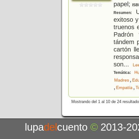
papel;
ISB
Un
Resumen:
exitoso 
truenos 
Padrón 
tándem p
cartón l
responsa
son
...
L
H
Temática:
,
Madres
Edu
,
,
Empatía
T
Mostrando del 1 al 10 de 24 resultado
lupa
del
cuento
©
2013-20