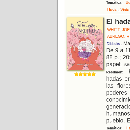
B
Temática:
,
Lluvia
Vista
El hada
WHITT, JOE
ABREGO, RI
, Ma
Dibbuks
De 9 a 1
88 p.; 20
papel;
ISB
H
Resumen:
hadas er
las flor
podere
conoci
generac
humanos 
pueblo. 
H
Temática: