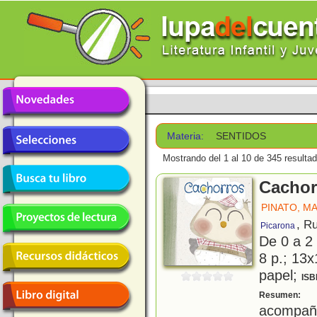
Materia:
SENTIDOS
Mostrando del 1 al 10 de 345 resulta
Cachor
PINATO, M
, R
Picarona
De 0 a 2
8 p.; 13x
papel;
ISB
L
Resumen:
acompañ