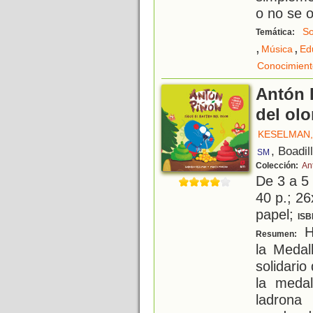
o no se 
So
Temática:
,
,
Música
Ed
Conocimient
Antón P
del olo
KESELMAN,
, Boadil
SM
Colección:
An
De 3 a 5
40 p.; 26
papel;
ISB
H
Resumen:
la Medal
solidario
la medal
ladrona