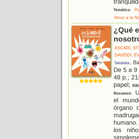
tranquili
Po
Temática:
Amor a la N
¿Qué e
nosotr
ASCARI, S
DAVIDDI, E
, B
Takatuka
De 5 a 9
48 p.; 21
papel;
ISB
Un
Resumen:
el mund
órgano 
madrugad
humano. 
los niñ
simpleme