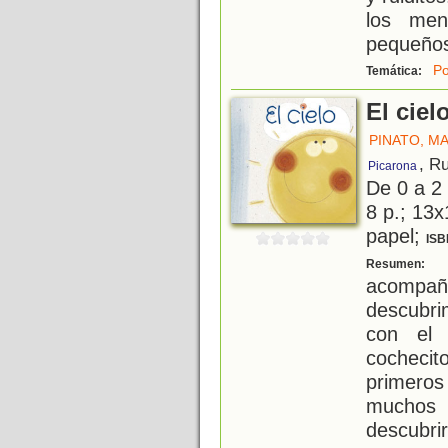
los men
pequeños.
Po
Temática:
El ciel
PINATO, M
, R
Picarona
De 0 a 2
8 p.; 13x
papel;
ISB
L
Resumen:
acompañ
descubri
con el 
cochecit
primeros
muchos 
descubrir