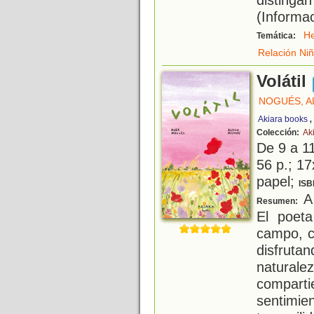
(Informac
H
Temática:
Relación Ni
Volátil
NOGUÉS, A
Akiara books
Colección:
Ak
De 9 a 1
56 p.; 17
papel;
ISB
A 
Resumen:
El poeta
campo, c
disfrut
natura
compar
sentimie