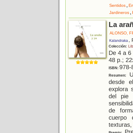
,
Sentidos
E
,
Jardineros
La ara
ALONSO, F
,
Kalandraka
Colección:
Li
De 4 a 6
48 p.; 22
978-
ISBN:
U
Resumen:
desde el
explora 
del pie
sensibil
de form
cuerpo 
texturas,
Pre
Premio: