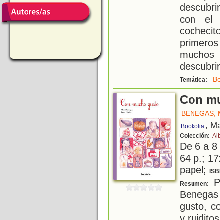
descubri
con el 
cochecit
primeros
muchos 
descubri
B
Temática:
Con m
BENEGAS, 
, M
Bookolia
Colección:
Al
De 6 a 8
64 p.; 17
papel;
ISB
Po
Resumen:
Benegas 
gusto, c
y ruidito