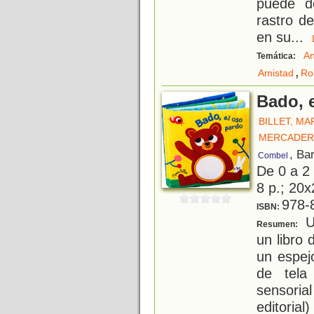
puede de
rastro d
en su
...
An
Temática:
,
Amistad
Ro
Bado, 
BILLET, MA
MERCADER
, Ba
Combel
De 0 a 2
8 p.; 20x
978-
ISBN:
Un
Resumen:
un libro 
un espej
de tela
sensoria
editorial)