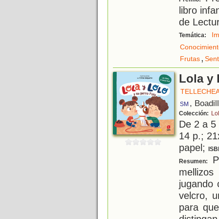
libro inf
de Lectu
Im
Temática:
Conocimient
,
Frutas
Sent
Lola y 
TELLECHEA
, Boadil
SM
Colección:
Lo
De 2 a 5
14 p.; 21
papel;
ISB
Po
Resumen:
mellizos
jugando 
velcro, 
para que
distinga