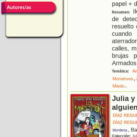
papel + d
Ik
Resumen:
de dete
resuelto
cuando 
aterrado
calles, 
brujas p
Armados 
Am
Temática:
,
Monstruos
.
Miedo
Julia y
alguie
DÍAZ REGU
DÍAZ REGU
, B
Montena
Colección:
Jul