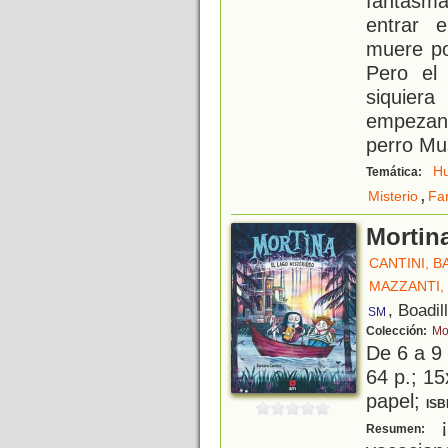
fantasm
entrar 
muere po
Pero el
siquie
empezan
perro Mu
H
Temática:
,
Misterio
Fam
Mortina
CANTINI, 
MAZZANTI,
, Boadil
SM
Colección:
Mo
De 6 a 9
64 p.; 15
papel;
ISB
¡
Resumen: