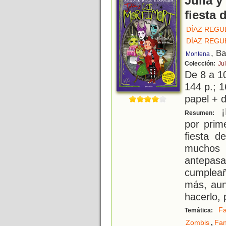
Julia y
fiesta 
DÍAZ REGU
DÍAZ REGU
, B
Montena
Colección:
Jul
De 8 a 1
144 p.; 1
papel + d
¡
Resumen:
por prime
fiesta d
muchos
antepa
cumpleañ
más, aun
hacerlo, 
Fa
Temática:
,
Zombis
Fa