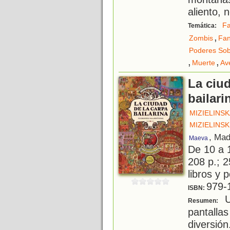
aliento, 
Fa
Temática:
,
Zombis
Fa
Poderes Sob
,
,
Muerte
Av
La ciud
bailari
MIZIELINS
MIZIELINSK
, Mad
Maeva
De 10 a 
208 p.; 2
libros y 
979-
ISBN:
U
Resumen:
pantal
diversi