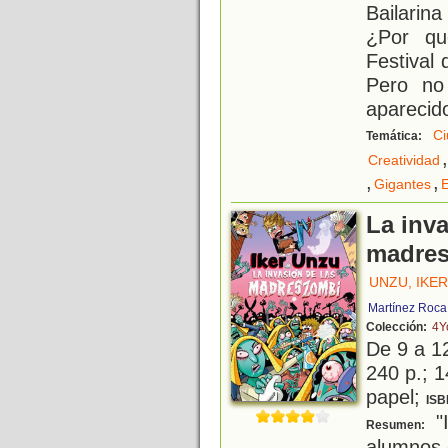
Bailarin
¿Por qu
Festival
Pero no
aparecid
Ci
Temática:
,
Creatividad
,
,
Gigantes
La inva
madre
UNZU, IKER
Martínez Roca
Colección:
4Y
De 9 a 1
240 p.; 1
papel;
ISB
"
Resumen:
alumnos d