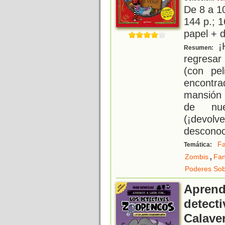
De 8 a 1
144 p.; 1
papel + d
¡H
Resumen:
regresar
(con pel
encontra
mansión 
de nue
(¡devol
desconoc
Fa
Temática:
,
Zombis
Fa
Poderes Sob
Aprende
detect
Calave