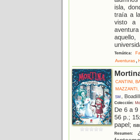
isla, do
traía a l
visto a
aventura
aquello
universid
Fa
Temática:
,
Aventuras
Mortin
CANTINI, 
MAZZANTI,
, Boadil
SM
Colección:
Mo
De 6 a 9
56 p.; 15
papel;
ISB
¿
Resumen: