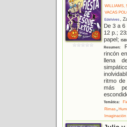
WILLIAMS,
VACAS POL
, Z
Edelvives
De 3 a 6
12 p.; 23
papel;
ISB
R
Resumen:
rincón e
llena d
simpátic
inolvida
ritmo de
más pe
escondid
Fi
Temática:
,
Rimas
Hum
Imaginación