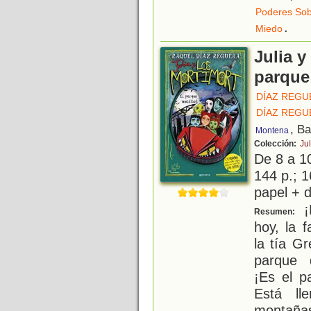
Poderes Sob
.
Miedo
Julia y
parque
DÍAZ REGU
DÍAZ REGU
, B
Montena
Colección:
Jul
De 8 a 1
144 p.; 1
papel + d
¡H
Resumen:
hoy, la 
la tía G
parque 
¡Es el p
Está ll
montaña