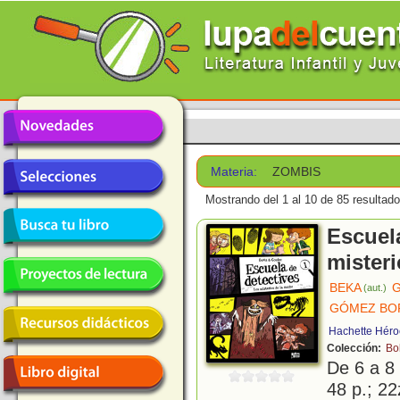
Materia:
ZOMBIS
Mostrando del 1 al 10 de 85 resultado
Escuela
misteri
BEKA
G
(aut.)
GÓMEZ BOR
Hachette Héro
Colección:
Bo
De 6 a 8
48 p.; 22