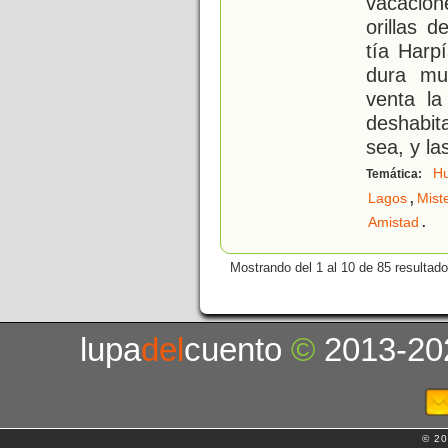
vacacion
orillas 
tía Harpí
dura mu
venta l
deshabi
sea, y la
H
Temática:
,
Lagos
Mist
.
Amistad
Mostrando del 1 al 10 de 85 resultado
lupa
del
cuento
©
2013-20
© 20