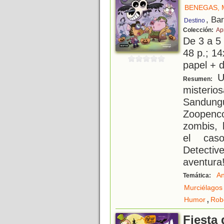
BENEGAS, 
, Ba
Destino
Colección:
Ap
De 3 a 5
48 p.; 14
papel + d
Un
Resumen:
misteri
Sandung
Zoopenc
zombis, 
el cas
Detecti
aventura
An
Temática:
Murciélagos
,
Humor
Rob
Fiesta