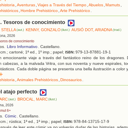
ehistoria
,
Aventuras
,
Viajes a Través del Tiempo
,
Abuelos
,
Mamuts
,
históricos
,
Hombre Prehistórico
,
Arte Prehistórico
.
. Tesoros de conocimiento
 STELLA
KENNY, GONZALO
AUSIÓ DOT, ARIADNA
(aut.)
(ilust.)
(trad.)
lona, 2026
soros de conocimiento
ños.
Libro Informativo
. Castellano.
cm.; cartoné; 1ª ed., 1º imp.; papel;
979-13-87881-19-1
ISBN:
 emocionante viaje a través del fantástico reino de los dragones. 
en cabezas, a la malvada Vritra, con sus noventa y nueve espirales, t
tásticos. Cada doble página se presenta una bella ilustración a color
r
ehistoria
,
Animales Prehistóricos
,
Dinosaurios
.
l atajo perfecto
MARC
BROCAL, MARC
(aut.)
(ilust.)
ona, 2026
mut 6+
os.
Cómic
. Castellano.
cm.; rústica; 1ª ed., 1ª imp.; papel;
978-84-13715-17-9
ISBN:
pués de leer este cómic ya no volverás dudar de las historias, ademá