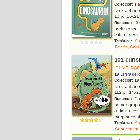
Colección:
Ra
De 2 a 4 añ
10 p.; 15x21 
Si
Resumen:
prehistórico
estos prehist
An
Temática:
Bebés
,
Comu
101 curis
OLIVÉ, RO
La Esfera de l
Colección:
La
De 6 a 8 añ
112 p.; 14x21
"Lo
Resumen:
primer grupo
a las aves;
marginocéfal
An
Temática:
Conocimient