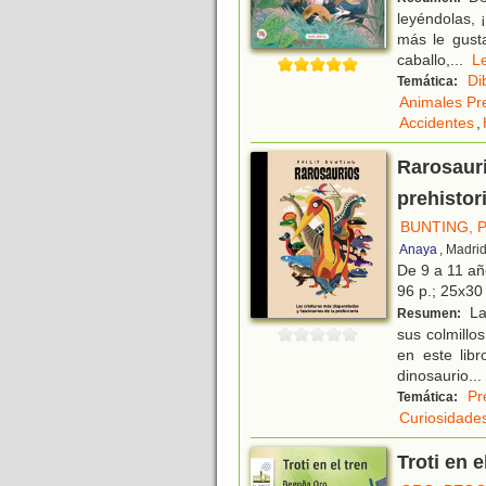
leyéndolas, 
más le gust
caballo,
...
L
Di
Temática:
Animales Pre
Accidentes
,
Rarosauri
prehistor
BUNTING, P
Anaya
, Madri
De 9 a 11 a
96 p.; 25x30 
La 
Resumen:
sus colmillo
en este lib
dinosaurio
...
Pr
Temática:
Curiosidade
Troti en e