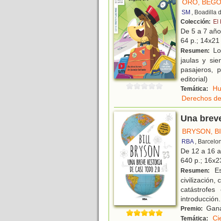
ORO, BEG
SM
, Boadilla
Colección:
El 
De 5 a 7 añ
64 p.; 14x21 
Los
Resumen:
jaulas y si
pasajeros, 
editorial)
H
Temática:
Derechos de
Una breve
BRYSON, B
RBA
, Barcelo
De 12 a 16 
640 p.; 16x23
Es
Resumen:
civilización
catástrofes
introducción
.
Ganad
Premio:
Ci
Temática: