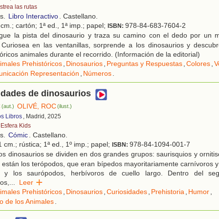
strea las rutas
os.
Libro Interactivo
. Castellano.
cm.; cartón; 1ª ed., 1ª imp.; papel;
978-84-683-7604-2
ISBN:
gue la pista del dinosaurio y traza su camino con el dedo por un mi
. Curiosea en las ventanillas, sorprende a los dinosaurios y descu
óricos animales durante el recorrido. (Información de la editorial)
imales Prehistóricos
,
Dinosaurios
,
Preguntas y Respuestas
,
Colores
,
V
nicación Representación
,
Números
.
idades de dinosaurios
C
OLIVÉ, ROC
(aut.)
(ilust.)
os Libros
, Madrid, 2025
 Esfera Kids
os.
Cómic
. Castellano.
 cm.; rústica; 1ª ed., 1º imp.; papel;
978-84-1094-001-7
ISBN:
s dinosaurios se dividen en dos grandes grupos: saurisquios y ornitis
 están los terópodos, que eran bípedos mayoritariamente carnívoros y
 y los saurópodos, herbívoros de cuello largo. Dentro del se
os,
...
Leer
imales Prehistóricos
,
Dinosaurios
,
Curiosidades
,
Prehistoria
,
Humor
,
o de los Animales
.