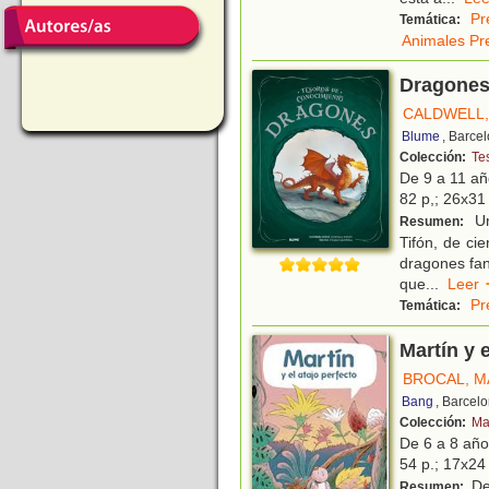
Pr
Temática:
Animales Pre
Dragones
CALDWELL,
Blume
, Barce
Colección:
Te
De 9 a 11 a
82 p,; 26x31 
Un
Resumen:
Tifón, de ci
dragones fan
que
...
Lee
Pr
Temática:
Martín y e
BROCAL, 
Bang
, Barcel
Colección:
Ma
De 6 a 8 añ
54 p.; 17x24 
Des
Resumen: