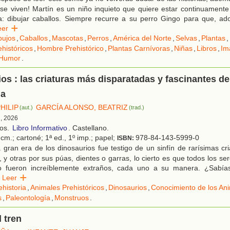
¡se viven! Martín es un niño inquieto que quiere estar continuament
a: dibujar caballos. Siempre recurre a su perro Gingo para que, ad
eer
bujos
,
Caballos
,
Mascotas
,
Perros
,
América del Norte
,
Selvas
,
Plantas
,
históricos
,
Hombre Prehistórico
,
Plantas Carnívoras
,
Niñas
,
Libros
,
Im
Humor
.
os : las criaturas más disparatadas y fascinantes de
ia
HILIP
GARCÍA ALONSO, BEATRIZ
(aut.)
(trad.)
d, 2026
ños.
Libro Informativo
. Castellano.
cm.; cartoné; 1ª ed., 1º imp.; papel;
978-84-143-5999-0
ISBN:
gran era de los dinosaurios fue testigo de un sinfín de rarísimas cr
s, y otras por sus púas, dientes o garras, lo cierto es que todos los s
ro fueron increíblemente extraños, cada uno a su manera. ¿Sabía
Leer
ehistoria
,
Animales Prehistóricos
,
Dinosaurios
,
Conocimiento de los An
s
,
Paleontología
,
Monstruos
.
l tren