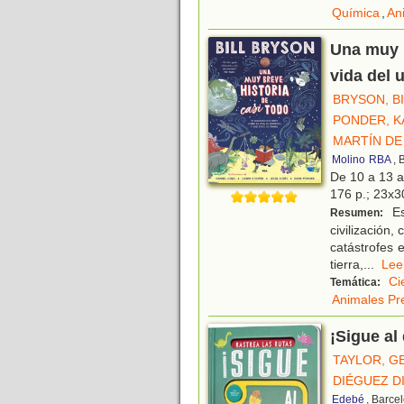
Química
,
An
Una muy b
vida del 
BRYSON, B
PONDER, K
MARTÍN DE
Molino
RBA
, 
De 10 a 13 
176 p.; 23x30
Es
Resumen:
civilización
catástrofes 
tierra,
...
Le
Ci
Temática:
Animales Pre
¡Sigue al
TAYLOR, G
DIÉGUEZ D
Edebé
, Barce