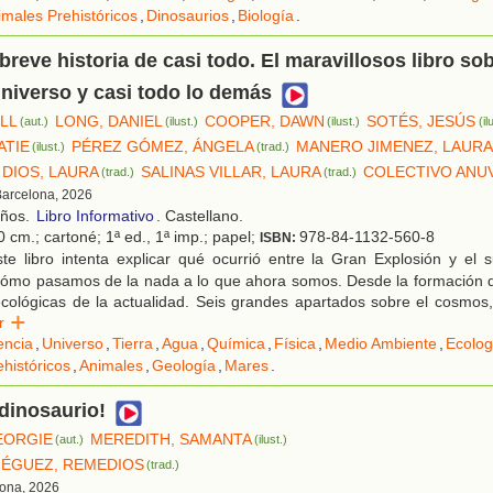
imales Prehistóricos
,
Dinosaurios
,
Biología
.
reve historia de casi todo. El maravillosos libro sob
universo y casi todo lo demás
ILL
LONG, DANIEL
COOPER, DAWN
SOTÉS, JESÚS
(aut.)
(ilust.)
(ilust.)
(il
ATIE
PÉREZ GÓMEZ, ÁNGELA
MANERO JIMENEZ, LAUR
(ilust.)
(trad.)
 DIOS, LAURA
SALINAS VILLAR, LAURA
COLECTIVO ANU
(trad.)
(trad.)
Barcelona, 2026
años.
Libro Informativo
. Castellano.
 cm.; cartoné; 1ª ed., 1ª imp.; papel;
978-84-1132-560-8
ISBN:
te libro intenta explicar qué ocurrió entre la Gran Explosión y el 
, cómo pasamos de la nada a lo que ahora somos. Desde la formación d
ecológicas de la actualidad. Seis grandes apartados sobre el cosmos
er
encia
,
Universo
,
Tierra
,
Agua
,
Química
,
Física
,
Medio Ambiente
,
Ecolog
históricos
,
Animales
,
Geología
,
Mares
.
 dinosaurio!
EORGIE
MEREDITH, SAMANTA
(aut.)
(ilust.)
IÉGUEZ, REMEDIOS
(trad.)
lona, 2026