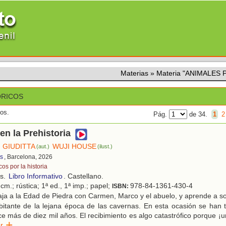
Materias
»
Materia "ANIMALES
ÓRICOS
dos.
Pág.
de 34.
1
2
en la Prehistoria
 GIUDITTA
WUJI HOUSE
(aut.)
(ilust.)
ds
, Barcelona, 2026
os por la historia
os.
Libro Informativo
. Castellano.
cm.; rústica; 1ª ed., 1ª imp.; papel;
978-84-1361-430-4
ISBN:
ja a la Edad de Piedra con Carmen, Marco y el abuelo, y aprende a s
bitante de la lejana época de las cavernas. En esta ocasión se han 
ce más de diez mil años. El recibimiento es algo catastrófico porque
eer