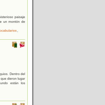
sterioso paisaje
bre un montón de
ocabularios
,
quios. Dentro del
 que dieron lugar
gundo están los