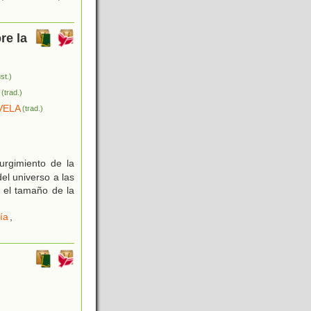
re la
ust.)
A
(trad.)
VELA
(trad.)
surgimiento de la
el universo a las
, el tamaño de la
ía
,