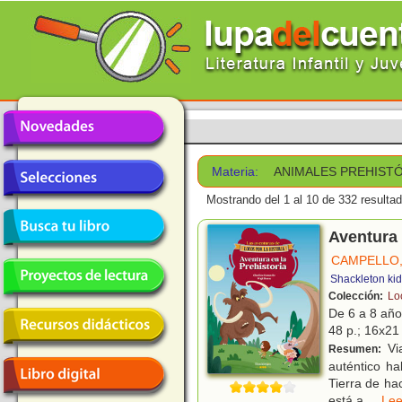
Materia:
ANIMALES PREHIST
Mostrando del 1 al 10 de 332 resulta
Aventura 
CAMPELLO,
Shackleton ki
Colección:
Loc
De 6 a 8 añ
48 p.; 16x21 
Via
Resumen:
auténtico ha
Tierra de ha
está a
...
L