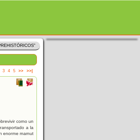
 PREHISTÓRICOS"
3
4
5
>>
>>|
obrevivir como un
transportado a la
 ¡un enorme mamut