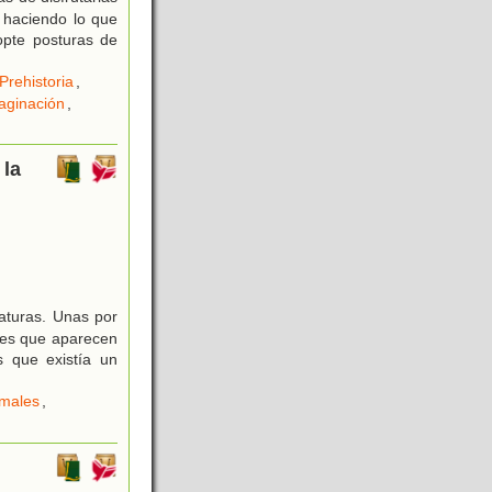
e haciendo lo que
opte posturas de
Prehistoria
,
aginación
,
 la
iaturas. Unas por
eres que aparecen
s que existía un
imales
,