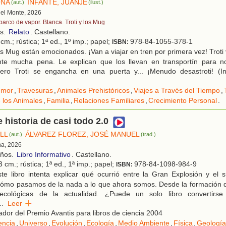
OÑA
INFANTE, JUANJE
(aut.)
(ilust.)
 del Monte, 2026
barco de vapor. Blanca. Troti y los Mug
os.
Relato
. Castellano.
cm.; rústica; 1ª ed., 1º imp.; papel;
978-84-1055-378-1
ISBN:
 Mug están emocionados. ¡Van a viajar en tren por primera vez! Troti
ente mucha pena. Le explican que los llevan en transportín para n
pero Troti se engancha en una puerta y... ¡Menudo desastroti! (I
umor
,
Travesuras
,
Animales Prehistóricos
,
Viajes a Través del Tiempo
,
 los Animales
,
Familia
,
Relaciones Familiares
,
Crecimiento Personal
.
 historia de casi todo 2.0
ILL
ÁLVAREZ FLOREZ, JOSÉ MANUEL
(aut.)
(trad.)
na, 2026
años.
Libro Informativo
. Castellano.
 cm.; rústica; 1ª ed., 1ª imp.; papel;
978-84-1098-984-9
ISBN:
te libro intenta explicar qué ocurrió entre la Gran Explosión y el 
, cómo pasamos de la nada a lo que ahora somos. Desde la formación d
 ecológicas de la actualidad. ¿Puede un solo libro convertirse
..
Leer
or del Premio Avantis para libros de ciencia 2004
encia
,
Universo
,
Evolución
,
Ecología
,
Medio Ambiente
,
Física
,
Geología