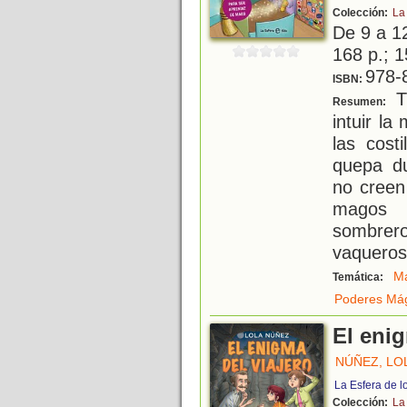
Colección:
La
De 9 a 1
168 p.; 1
978-
ISBN:
T
Resumen:
intuir la
las cost
quepa du
no creen
magos 
sombrero
vaqueros
M
Temática:
Poderes Má
El enig
NÚÑEZ, LO
La Esfera de l
Colección:
La