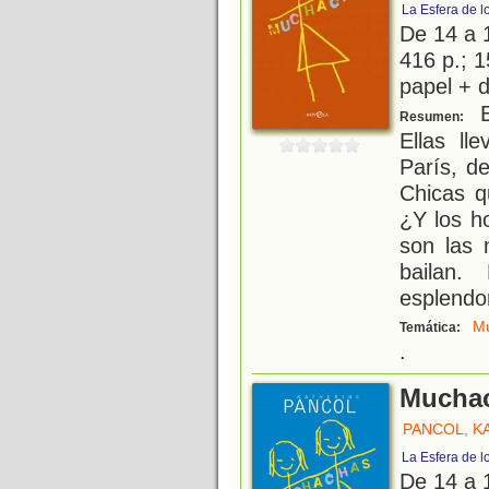
La Esfera de l
De 14 a 
416 p.; 1
papel + d
E
Resumen:
Ellas ll
París, d
Chicas q
¿Y los h
son las 
bailan.
esplendo
Mu
Temática:
.
Muchac
PANCOL, K
La Esfera de l
De 14 a 