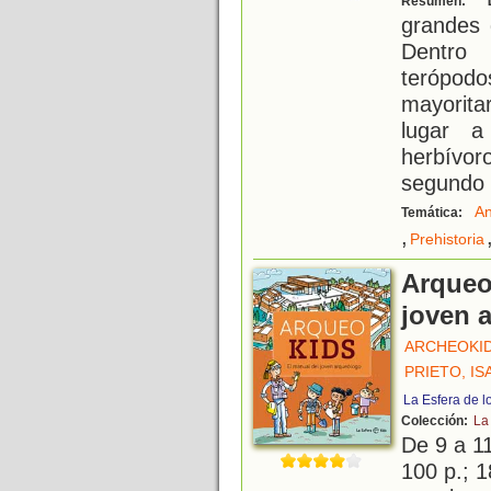
Resumen:
grandes 
Dentro
teróp
mayorita
lugar a
herbívo
segundo 
An
Temática:
,
Prehistoria
Arqueo
joven 
ARCHEOKI
PRIETO, IS
La Esfera de l
Colección:
La
De 9 a 1
100 p.; 1