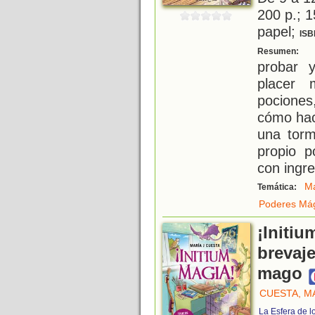
200 p.; 1
papel;
ISB
M
Resumen:
probar 
placer
pocione
cómo hac
una torm
propio p
con ingre
M
Temática:
Poderes Má
¡Initiu
brevaj
mago
CUESTA, MA
La Esfera de l