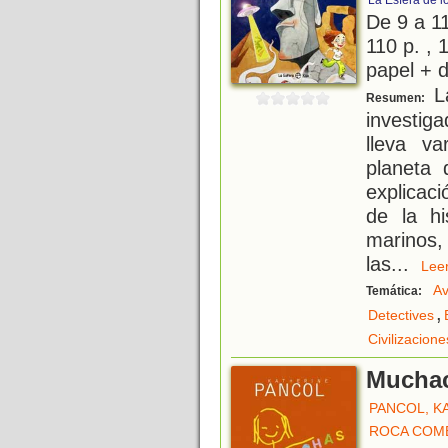
La Esfera de l
De 9 a 1
110 p. , 
papel + d
La
Resumen:
investi
lleva va
planeta 
explicac
de la hi
marinos, 
las
...
Le
Av
Temática:
,
Detectives
Civilizacion
Mucha
PANCOL, K
ROCA COM