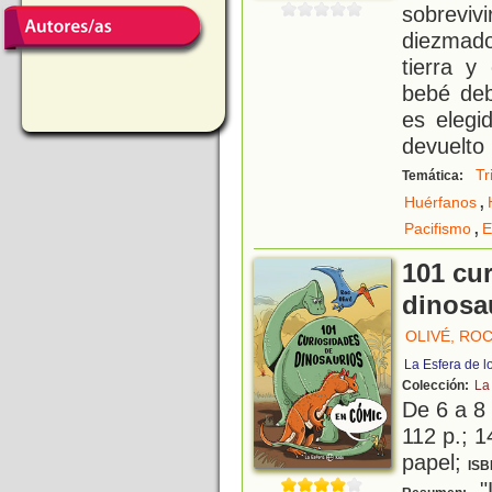
sobrevi
diezmado
tierra y
bebé deb
es elegi
devuelto 
Tr
Temática:
,
Huérfanos
,
Pacifismo
E
101 cu
dinosa
OLIVÉ, RO
La Esfera de l
Colección:
La
De 6 a 8
112 p.; 1
papel;
ISB
"L