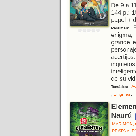
De 9 a 1
144 p.; 1
papel + d
E
Resumen:
enigma,
grande e
persona
acertij
inquie
intelige
de su vid
Av
Temática:
,
.
Enigmas
Elemen
Naurú
MARIMON, 
PRATS ALF