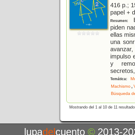
416 p.; 1
papel + d
E
Resumen:
piden na
ellas mi
una sonr
avanzar,
impulso e
y remo
secretos,
Mu
Temática:
,
Machismo
Búsqueda de
Mostrando del 1 al 10 de 11 resultado
lupa
del
cuento
©
2013-20