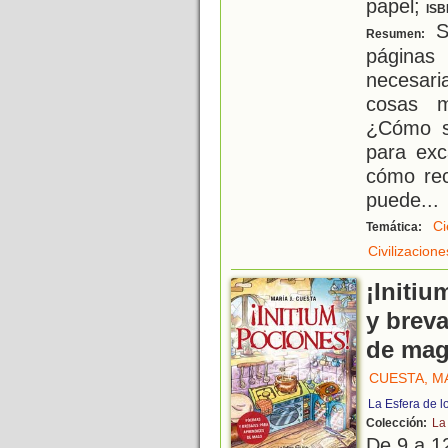
papel;
ISB
Si
Resumen:
páginas 
necesari
cosas m
¿Cómo se
para ex
cómo rec
puede
...
Ci
Temática:
Civilizacion
¡Initiu
y brev
de ma
CUESTA, MA
La Esfera de l
Colección:
La
De 9 a 1