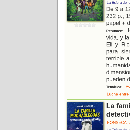
La Esfera de l
De 9 a 1
232 p.; 1
papel + d
H
Resumen:
vida, y l
Eli y Ri
para sie
terrible
humani
dimensi
pueden d
Av
Temática:
Lucha entre 
La fam
detecti
FONSECA, 