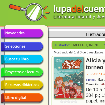
Ilustrado
Ilustrador:
GALLEGO, IRENE
Mostrando del 1 al 3 de 3 resultados.
Alicia 
torneo 
VILA SEXT
, Bar
Edebé
Colección:
Ali
De 10 a 
284 p.; 1
papel;
ISB