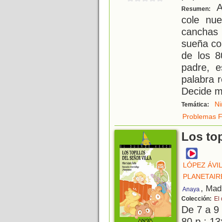
A
Resumen:
cole nu
canchas
sueña co
de los 8
padre, e
palabra 
Decide m
Ni
Temática:
Problemas F
Los top
LÓPEZ ÁVIL
PLANETAIR
, Mad
Anaya
Colección:
El
De 7 a 9
80 p.; 13