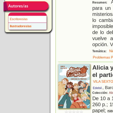
A
Resumen:
para un 
misterios
lo cambi
Escritores/as
imposibl
Ilustradores/as
de lo de
vuelve 
opción. V
Ni
Temática:
Problemas P
Alicia 
el part
VILA SEXT
, Bar
Edebé
Colección:
Ali
De 10 a 
260 p.; 1
papel;
ISB