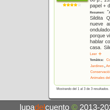
papel + d
"A
Resumen:
Sildita Q
nueve a
ondulad
porque v
hablar c
casa. Si
Leer
Co
Temática:
,
Jardines
An
Conservació
Animales del
Mostrando del 1 al 3 de 3 resultados.
lupa
del
cuento
©
2013-20