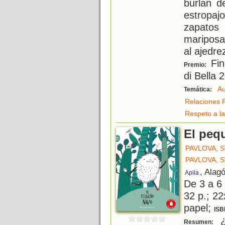
burlan d
estropaj
zapatos
mariposa
al ajedre
Fin
Premio:
di Bella 
Au
Temática:
Relaciones 
Respeto a la
El peq
PAVLOVA, 
PAVLOVA, 
, Alag
Apila
De 3 a 6
32 p.; 22
papel;
ISB
¿
Resumen: