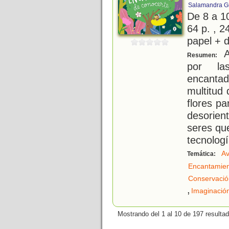
Salamandra G
De 8 a 1
64 p. , 2
papel + d
A
Resumen:
por la
encanta
multitud
flores p
desorien
seres qu
tecnolog
Av
Temática:
Encantamie
Conservació
,
Imaginació
Mostrando del 1 al 10 de 197 resulta