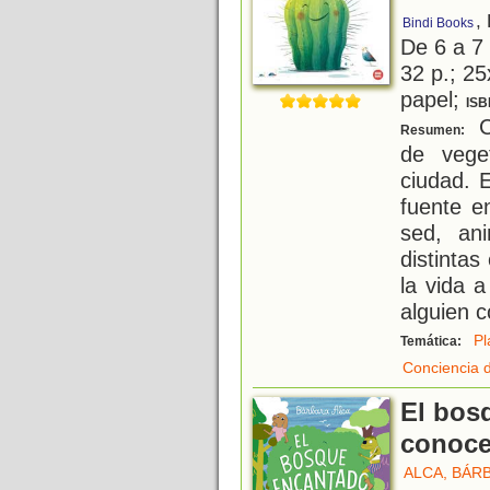
,
Bindi Books
De 6 a 7
32 p.; 25
papel;
ISB
C
Resumen:
de vege
ciudad. 
fuente e
sed, an
distinta
la vida 
alguien 
Pl
Temática:
Conciencia 
El bos
conoce
ALCA, BÁR