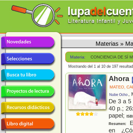
Materias
»
Ma
Materia:
CONCIENCIA DE SÍ 
Mostrando del 1 al 10 de 197 resulta
Ahora
MATEO, C
, 
Nube Ocho
De 3 a 5
40 p.; 26
papel;
ISB
E
Resumen:
en ¿Có