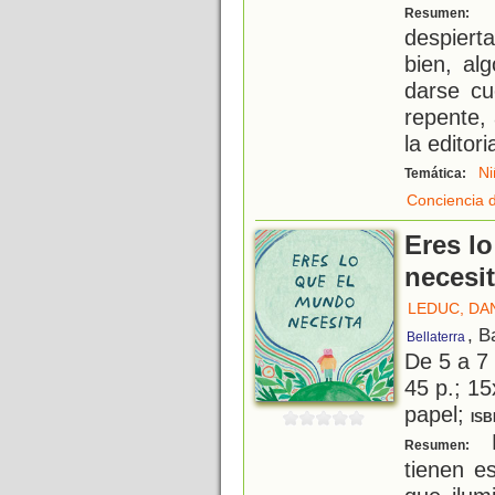
U
Resumen:
despiert
bien, al
darse cu
repente, 
la editori
Ni
Temática:
Conciencia 
Eres l
necesi
LEDUC, DA
, B
Bellaterra
De 5 a 7
45 p.; 15
papel;
ISB
H
Resumen:
tienen e