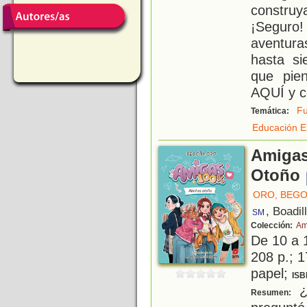
construy
¡Segur
aventura
hasta s
que pie
AQUÍ y c
Fu
Temática:
Educación E
Amigas
Otoño
ORO, BEG
, Boadil
SM
Colección:
Am
De 10 a 
208 p.; 1
papel;
ISB
¿
Resumen: