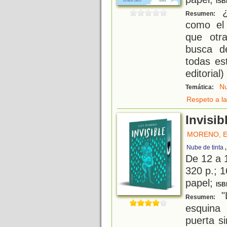
ISB
¿
Resumen:
como el
que otr
busca d
todas es
editorial)
N
Temática:
Respeto a la
Invisib
MORENO, 
Nube de tinta
De 12 a 
320 p.; 1
papel;
ISB
"
Resumen:
esquina
puerta s