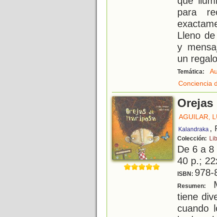
que ilum
para re
exactam
Lleno de
y mensa
un regal
Au
Temática:
Conciencia 
Orejas
AGUILAR, L
,
Kalandraka
Colección:
Li
De 6 a 8
40 p.; 22
978-
ISBN:
M
Resumen:
tiene di
cuando l