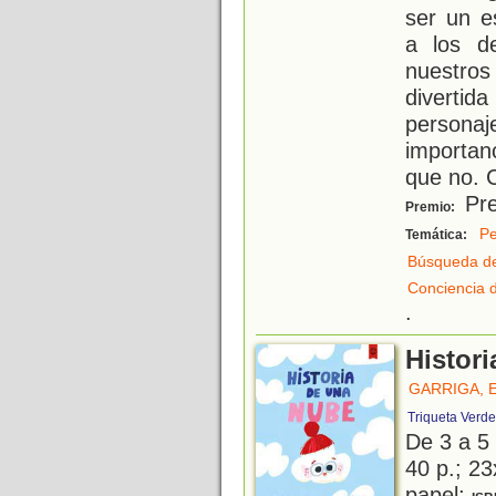
ser un e
a los d
nuestros
divertid
personaj
importan
que no. 
Pre
Premio:
Pe
Temática:
Búsqueda de
Conciencia 
.
Histor
GARRIGA, 
Triqueta Verde
De 3 a 5
40 p.; 23
papel;