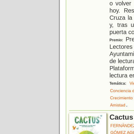
o volve
hoy. Re
Cruza la
y, tras 
puerta c
Pre
Premio:
Lectores
Ayuntami
de lectur
Platafor
lectura e
Vi
Temática:
Conciencia 
Crecimiento
.
Amistad
Cactus
FERNÁNDEZ
GÓMEZ AGU