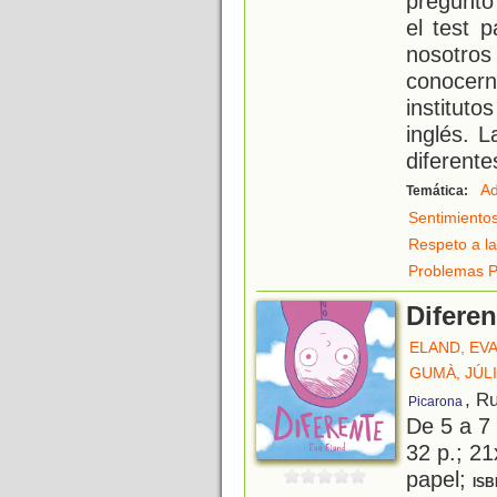
preguntó
el test 
nosotr
conocer
institut
inglés. 
diferente
Ad
Temática:
Sentimiento
Respeto a la
Problemas P
Diferen
ELAND, EV
GUMÀ, JÚL
, R
Picarona
De 5 a 7
32 p.; 21
papel;
ISB