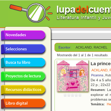
Escritor:
ACKLAND, RACHEL
Mostrando del 1 al 1 de 1 resultado.
La prince
ACKLAND, 
Picarona
, Rub
De 4 a 5 añ
22 p.; 22x22 
La 
Resumen:
explorar el
problemas se
He
Temática: