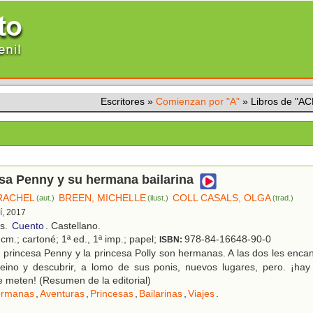
Escritores
»
Comienzan por "A"
»
Libros de "
sa Penny y su hermana bailarina
RACHEL
BREEN, MICHELLE
COLL CASALS, OLGA
(aut.)
(ilust.)
(trad.)
í, 2017
os.
Cuento
. Castellano.
cm.; cartoné; 1ª ed., 1ª imp.; papel;
978-84-16648-90-0
ISBN:
princesa Penny y la princesa Polly son hermanas. A las dos les enca
 reino y descubrir, a lomo de sus ponis, nuevos lugares, pero. ¡ha
 meten! (Resumen de la editorial)
rmanas
,
Aventuras
,
Princesas
,
Bailarinas
,
Viajes
.