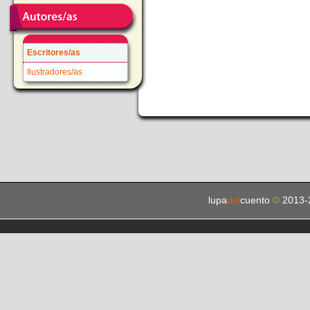
Escritores/as
Ilustradores/as
lupa
del
cuento
©
2013-