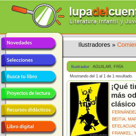
Ilustradores
»
Comien
Ilustrador:
AGUILAR, FRÍA
Mostrando del 1 al 1 de 1 resultado.
¡Qué ti
más od
clásic
FERNÁNDEZ
BEITIA, MA
EFELACUA
FRANKEL, 