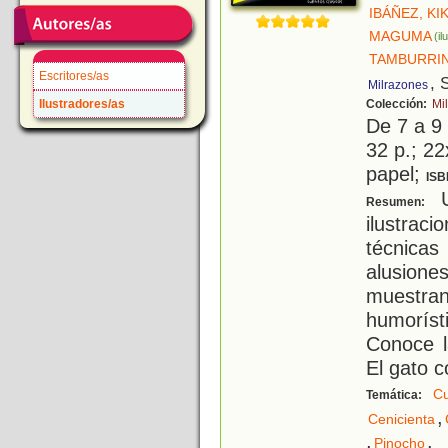
IBÁÑEZ, KI
MAGUMA
(il
TAMBURRIN
Escritores/as
, 
Milrazones
Ilustradores/as
Colección:
Mi
De 7 a 9
32 p.; 22
papel;
ISB
U
Resumen:
ilustra
técnicas
alusione
muestran
humorís
Conoce l
El gato c
Cu
Temática:
,
Cenicienta
,
.
Pinocho