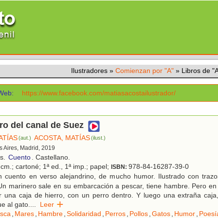
Ilustradores
»
Comienzan por "A"
»
Libros de 
Web:
https://www.facebook.com/matiasacostailustrador/
ro del canal de Suez
ATÍAS
ACOSTA, MATÍAS
(aut.)
(ilust.)
s Aires, Madrid, 2019
os.
Cuento
. Castellano.
cm.; cartoné; 1ª ed., 1ª imp.; papel;
978-84-16287-39-0
ISBN:
 cuento en verso alejandrino, de mucho humor. Ilustrado con traz
Un marinero sale en su embarcación a pescar, tiene hambre. Pero en 
 una caja de hierro, con un perro dentro. Y luego una extraña caja,
e al gato.
...
Leer
sca
,
Mares
,
Hambre
,
Solidaridad
,
Perros
,
Pollos
,
Gatos
,
Humor
,
Poesí