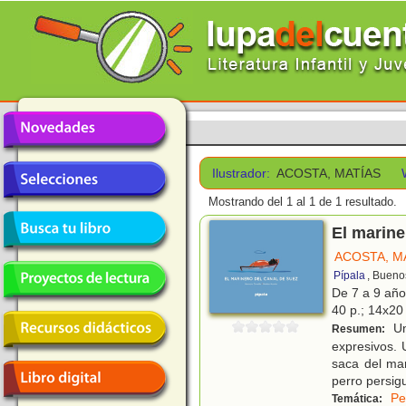
Ilustrador:
ACOSTA, MATÍAS
Mostrando del 1 al 1 de 1 resultado.
El marine
ACOSTA, M
Pípala
, Bueno
De 7 a 9 añ
40 p.; 14x20 
Un
Resumen:
expresivos. 
saca del mar
perro persigu
Pe
Temática: