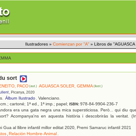
Ilustradores
»
Comienzan por "A"
»
Libros de "AGUASC
GEMMA
du sort
ENEITO, PACO
AGUASCA SOLER, GEMMA
(aut.)
(ilust.)
ullent
, Picanya, 2020
os.
Álbum Ilustrado
. Valenciano.
cm.; cartoné; 1ª ed., 1ª imp.; papel;
978-84-9904-236-7
ISBN:
ndora era una gata negra una mica supersticiosa. Però... qui diu qu
ort? Acompanya'ns en aquesta història i descobriràs la veritat. (I
 Gua al llibre infantil millor editat 2020, Premi Samaruc infantil 2021
tos
,
Relación Hombre-Animal
.