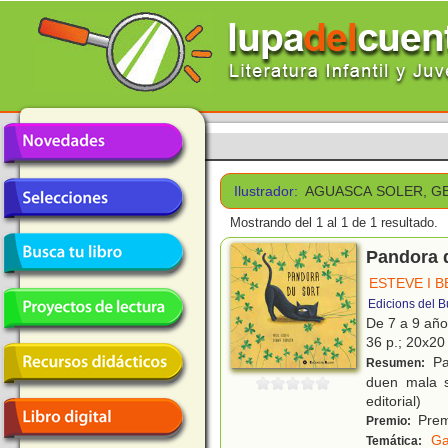
Ilustrador:
AGUASCA SOLER, 
Mostrando del 1 al 1 de 1 resultado.
Pandora 
ESTEVE I B
Edicions del B
De 7 a 9 añ
36 p.; 20x20 
Pa
Resumen:
duen mala s
editorial)
Premi
Premio:
Ga
Temática: