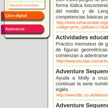
forma lúdica losconten
Educación secundaria
del medio y de Leng
competencias básicas pa
http://www.sehacesaber.org/
codigo=prim_cpt&secc=1&
Actividades educat
Práctico memotest de g
de figuras geométrica
comienzan a adentrarse
http://www.escolar.com/acti
Adventure Sequen
Ayuda a Molly a cruza
continuar la serie numé
inglés.
http://www.bbc.co.uk/bites
Adventure Sequen