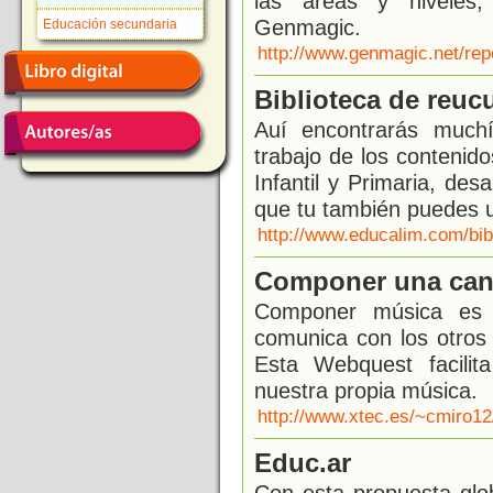
las áreas y niveles,
Genmagic.
Educación secundaria
http://www.genmagic.net/rep
Biblioteca de reuc
Auí encontrarás muchí
trabajo de los contenid
Infantil y Primaria, de
que tu también puedes ut
http://www.educalim.com/bib
Componer una can
Componer música es u
comunica con los otros
Esta Webquest facilit
nuestra propia música.
http://www.xtec.es/~cmiro12
Educ.ar
Con esta propuesta glob