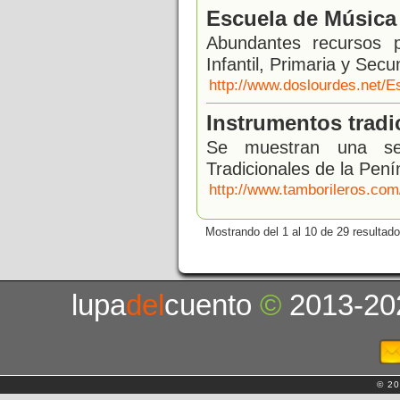
Escuela de Música
Abundantes recursos 
Infantil, Primaria y Secu
http://www.doslourdes.net/
Instrumentos tradi
Se muestran una ser
Tradicionales de la Pení
http://www.tamborileros.com/
Mostrando del 1 al 10 de 29 resultado
lupa
del
cuento
©
2013-20
© 20