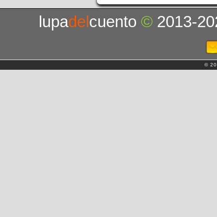
lupa
del
cuento
©
2013-20
© 20