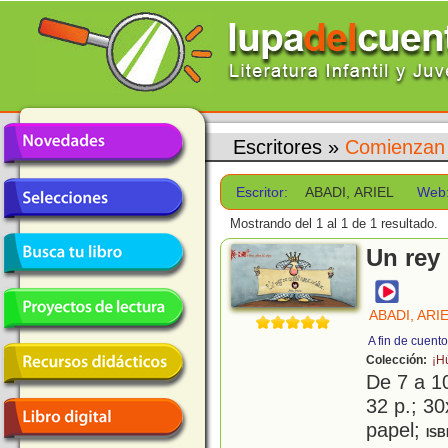
Escritores
»
Comienzan 
Escritor:
ABADI, ARIEL
Web
Mostrando del 1 al 1 de 1 resultado.
Un rey
ABADI, ARI
A fin de cuent
Colección:
¡H
De 7 a 1
32 p.; 30
papel;
ISB