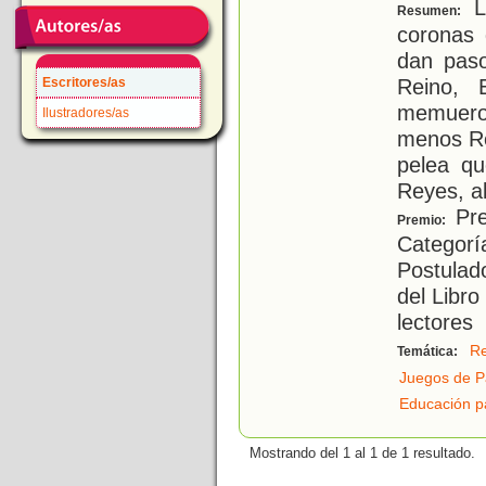
La
Resumen:
coronas 
dan paso
Reino, 
Escritores/as
memuero
Ilustradores/as
menos Re
pelea q
Reyes, a
Pre
Premio:
Categorí
Postulad
del Libr
lectores
R
Temática:
Juegos de P
Educación p
Mostrando del 1 al 1 de 1 resultado.