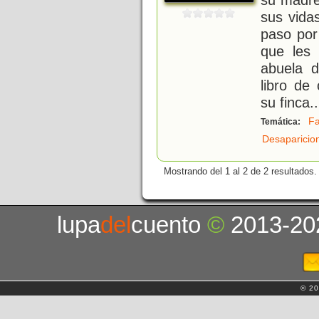
sus vida
paso por
que les 
abuela d
libro de
su finca
..
Fa
Temática:
Desaparicio
Mostrando del 1 al 2 de 2 resultados.
lupa
del
cuento
©
2013-20
© 20