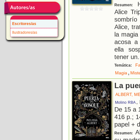
H
Resumen:
Alice Tr
sombrío 
Escritores/as
Alice, tr
Ilustradores/as
la magia
acosa a 
ella so
tener un
.
Fa
Temática:
,
Magia
Mist
La pue
ALBERT, M
,
Molino
RBA
De 15 a 
416 p.; 1
papel + d
Al
Resumen:
su madre