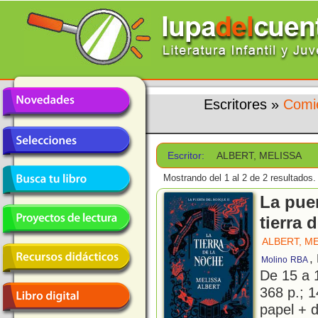
Escritores
»
Comi
Escritor:
ALBERT, MELISSA
Mostrando del 1 al 2 de 2 resultados.
La puer
tierra 
ALBERT, M
,
Molino
RBA
De 15 a 
368 p.; 1
papel + d