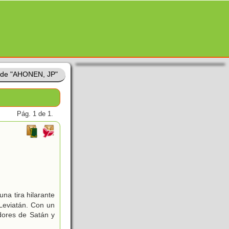
 de "AHONEN, JP"
Pág. 1 de 1.
na tira hilarante
y Leviatán. Con un
dores de Satán y