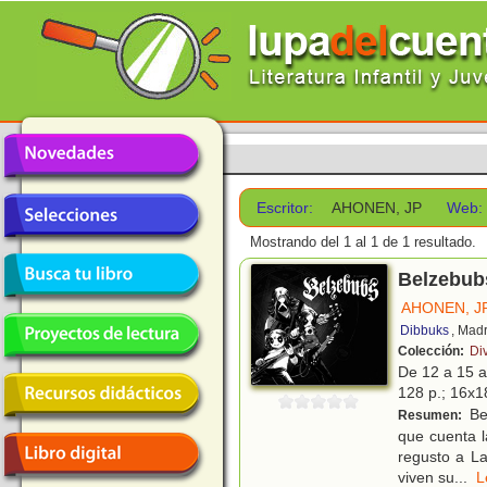
Escritor:
AHONEN, JP
Web:
Mostrando del 1 al 1 de 1 resultado.
Belzebub
AHONEN, J
Dibbuks
, Mad
Colección:
Div
De 12 a 15 
128 p.; 16x18
Bel
Resumen:
que cuenta la
regusto a L
viven su
...