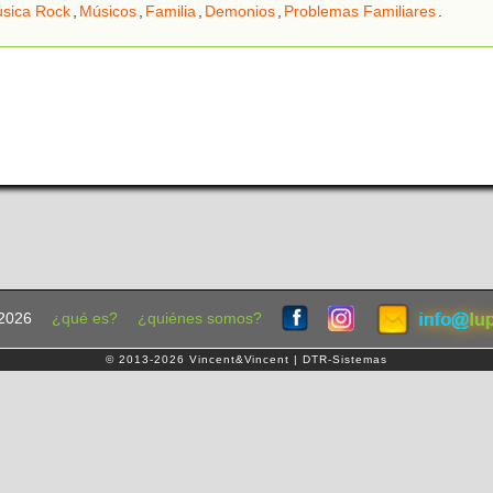
sica Rock
,
Músicos
,
Familia
,
Demonios
,
Problemas Familiares
.
2026
¿qué es?
¿quiénes somos?
© 2013-2026 Vincent&Vincent | DTR-Sistemas