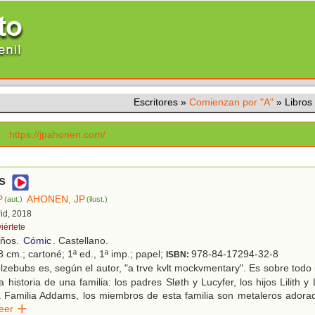
Escritores
»
Comienzan por "A"
»
Libros
https://jpahonen.com/
s
P
AHONEN, JP
(aut.)
(ilust.)
rid, 2018
iértete
años.
Cómic
. Castellano.
 cm.; cartoné; 1ª ed., 1ª imp.; papel;
978-84-17294-32-8
ISBN:
zebubs es, según el autor, "a trve kvlt mockvmentary". Es sobre todo u
 historia de una familia: los padres Sløth y Lucyfer, los hijos Lilith 
a Familia Addams, los miembros de esta familia son metaleros adora
Leer